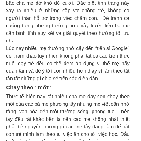
bậc cha mẹ dở khó dở cười. Đặc biệt tình trạng này
xảy ra nhiều ở những cặp vợ chồng trẻ, không có
người thân hỗ trợ trong việc chăm con. Để tránh cà
cuống trong những trường hợp này trước tiên ba mẹ
cần bình tĩnh suy xét và giải quyết theo hướng tôi ưu
nhất.
Lúc này nhiều mẹ thường nhờ cậy đến “tiến sĩ Google”
để tham khảo tuy nhiên không phải tất cả các kiến thức
nuôi dạy trẻ đều có thể đem áp dụng vì thế mẹ hãy
quan tâm và để ý tới con nhiều hơn thay vì làm theo tất
tần tật những gì chia sẻ trên các diễn đàn.
Chạy theo “mốt”
Thực tế hiện nay rất nhiều cha mẹ dạy con chạy theo
mốt của các bà mẹ phương tây nhưng mẹ việt cần nhớ
rằng, văn hóa đến môi trường sống, phong tục… bên
tây đều rất khác bên ta nên các mẹ không nhất thiết
phải bê nguyên những gì các mẹ tây đang làm để bắt
con trẻ mình làm theo từ việc ăn cho tới việc học. Dẫu