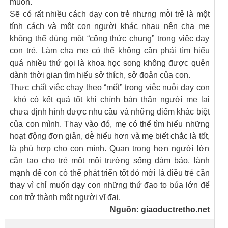
muốn.
Sẽ có rất nhiều cách dạy con trẻ nhưng mỗi trẻ là một
tính cách và một con người khác nhau nên cha mẹ
không thể dùng một “công thức chung” trong việc dạy
con trẻ. Làm cha mẹ có thể không cần phải tìm hiểu
quá nhiều thứ gọi là khoa học song không được quên
dành thời gian tìm hiểu sở thích, sở đoản của con.
Thưc chất việc chạy theo “mốt” trong việc nuôi dạy con
khó có kết quả tốt khi chính bản thân người mẹ lại
chưa định hình được nhu cầu và những điểm khác biệt
của con mình. Thay vào đó, mẹ có thể tìm hiểu những
hoạt động đơn giản, dễ hiểu hơn và mẹ biết chắc là tốt,
là phù hợp cho con mình. Quan trọng hơn người lớn
cần tạo cho trẻ một môi trường sống đảm bảo, lành
mạnh để con có thể phát triển tốt đó mới là điều trẻ cần
thay vì chỉ muốn dạy con những thứ đao to búa lớn để
con trở thành một người vĩ đại.
Nguồn:
giaoductretho.net