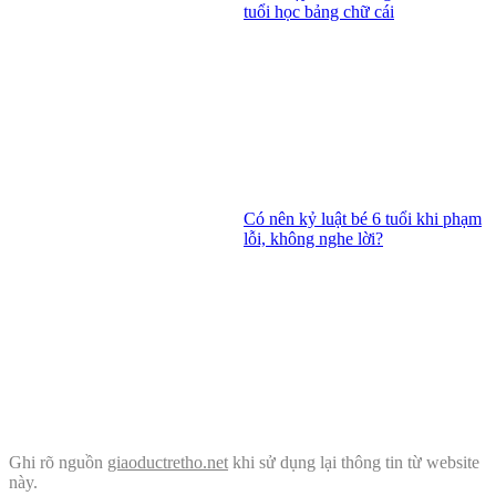
tuổi học bảng chữ cái
Có nên kỷ luật bé 6 tuổi khi phạm
lỗi, không nghe lời?
Ghi rõ nguồn
giaoductretho.net
khi sử dụng lại thông tin từ website
này.