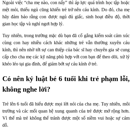
Ngoài việc “cha mẹ nào, con nấy” thì áp lực quá trình học tập hoặc
mệt mỏi, thiếu ngủ cũng khiến trẻ trở nên cáu kỉnh. Do đó, cha mẹ
hãy đảm bảo rằng con được ngủ đủ giấc, sinh hoạt điều độ, thời
gian học tập và nghỉ ngơi hợp lý.
Tuy nhiên, trong trường mặc dù bạn đã cố gắng kiểm soát cảm xúc
cùng con hay nhiều cách khác những trẻ vẫn thường xuyên cáu
kỉnh, thì nên nhờ tới sự can thiệp của bác sĩ hay chuyên gia sẽ cung
cấp cho cha mẹ các kỹ năng phù hợp với con bạn để theo dõi, xử lý
khéo léo tại gia đình, để giảm bớt sự cáu kỉnh ở trẻ.
Có nên kỷ luật bé 6 tuổi khi trẻ phạm lỗi,
không nghe lời?
Trẻ lên 6 tuổi đã hiểu được mọi lời nói của cha mẹ. Tuy nhiên, môi
trường và các mối quan hệ xung quanh của trẻ được mở rộng hơn.
Vì thế mà trẻ không thể tránh được một số niềm vui hoặc sự cám
dỗ.