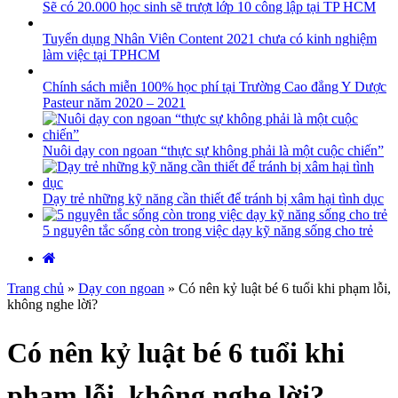
Sẽ có 20.000 học sinh sẽ trượt lớp 10 công lập tại TP HCM
Tuyển dụng Nhân Viên Content 2021 chưa có kinh nghiệm
làm việc tại TPHCM
Chính sách miễn 100% học phí tại Trường Cao đẳng Y Dược
Pasteur năm 2020 – 2021
Nuôi dạy con ngoan “thực sự không phải là một cuộc chiến”
Dạy trẻ những kỹ năng cần thiết để tránh bị xâm hại tình dục
5 nguyên tắc sống còn trong việc dạy kỹ năng sống cho trẻ
Trang chủ
»
Dạy con ngoan
»
Có nên kỷ luật bé 6 tuổi khi phạm lỗi,
không nghe lời?
Có nên kỷ luật bé 6 tuổi khi
phạm lỗi, không nghe lời?