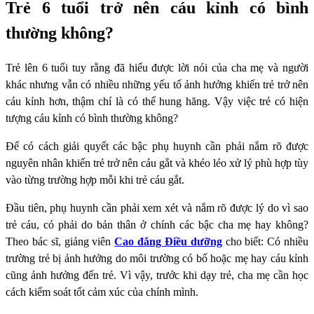
Trẻ 6 tuổi trở nên cáu kỉnh có bình
thường không?
Trẻ lên 6 tuổi tuy rằng đã hiểu được lời nói của cha mẹ và người
khác nhưng vẫn có nhiều những yếu tố ảnh hưởng khiến trẻ trở nên
cáu kỉnh hơn, thậm chí là có thể hung hăng. Vậy việc trẻ có hiện
tượng cáu kỉnh có bình thường không?
Để có cách giải quyết các bậc phụ huynh cần phải nắm rõ được
nguyên nhân khiến trẻ trở nên cáu gắt và khéo léo xử lý phù hợp tùy
vào từng trường hợp mỗi khi trẻ cáu gắt.
Đầu tiên, phụ huynh cần phải xem xét và nắm rõ được lý do vì sao
trẻ cáu, có phải do bản thân ở chính các bậc cha mẹ hay không?
Theo bác sĩ, giảng viên
Cao đẳng Điều dưỡng
cho biết: Có nhiều
trường trẻ bị ảnh hưởng do môi trường có bố hoặc mẹ hay cáu kỉnh
cũng ảnh hưởng đến trẻ. Vì vậy, trước khi dạy trẻ, cha mẹ cần học
cách kiểm soát tốt cảm xúc của chính mình.