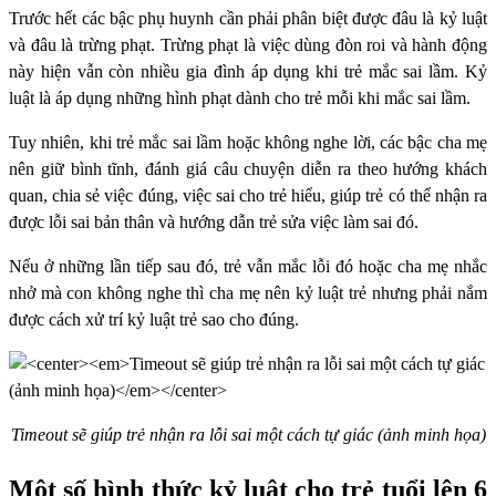
Trước hết các bậc phụ huynh cần phải phân biệt được đâu là kỷ luật
và đâu là trừng phạt. Trừng phạt là việc dùng đòn roi và hành động
này hiện vẫn còn nhiều gia đình áp dụng khi trẻ mắc sai lầm. Kỷ
luật là áp dụng những hình phạt dành cho trẻ mỗi khi mắc sai lầm.
Tuy nhiên, khi trẻ mắc sai lầm hoặc không nghe lời, các bậc cha mẹ
nên giữ bình tĩnh, đánh giá câu chuyện diễn ra theo hướng khách
quan, chia sẻ việc đúng, việc sai cho trẻ hiểu, giúp trẻ có thể nhận ra
được lỗi sai bản thân và hướng dẫn trẻ sửa việc làm sai đó.
Nếu ở những lần tiếp sau đó, trẻ vẫn mắc lỗi đó hoặc cha mẹ nhắc
nhở mà con không nghe thì cha mẹ nên kỷ luật trẻ nhưng phải nắm
được cách xử trí kỷ luật trẻ sao cho đúng.
Timeout sẽ giúp trẻ nhận ra lỗi sai một cách tự giác (ảnh minh họa)
Một số hình thức kỷ luật cho trẻ tuổi lên 6