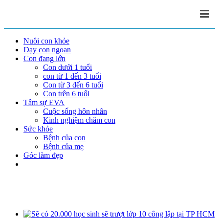
Nuôi con khỏe
Dạy con ngoan
Con đang lớn
Con dưới 1 tuổi
con từ 1 đến 3 tuổi
Con từ 3 đến 6 tuổi
Con trên 6 tuổi
Tâm sự EVA
Cuộc sống hôn nhân
Kinh nghiệm chăm con
Sức khỏe
Bệnh của con
Bệnh của mẹ
Góc làm đẹp