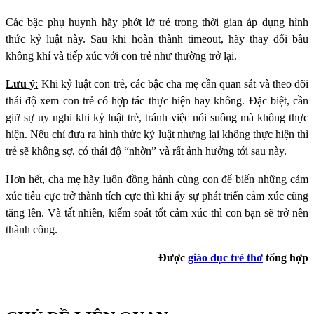
Các bậc phụ huynh hãy phớt lờ trẻ trong thời gian áp dụng hình
thức kỷ luật này. Sau khi hoàn thành timeout, hãy thay đổi bầu
không khí và tiếp xúc với con trẻ như thường trở lại.
Lưu ý
:
Khi kỷ luật con trẻ, các bậc cha mẹ cần quan sát và theo dõi
thái độ xem con trẻ có hợp tác thực hiện hay không. Đặc biệt, cần
giữ sự uy nghi khi kỷ luật trẻ, tránh việc nói suông mà không thực
hiện. Nếu chỉ đưa ra hình thức kỷ luật nhưng lại không thực hiện thì
trẻ sẽ không sợ, có thái độ “nhờn” và rất ảnh hưởng tới sau này.
Hơn hết, cha mẹ hãy luôn đồng hành cùng con để biến những cảm
xúc tiêu cực trở thành tích cực thì khi ấy sự phát triển cảm xúc cũng
tăng lên. Và tất nhiên, kiểm soát tốt cảm xúc thì con bạn sẽ trở nên
thành công.
Được
giáo dục trẻ thơ
tổng hợp