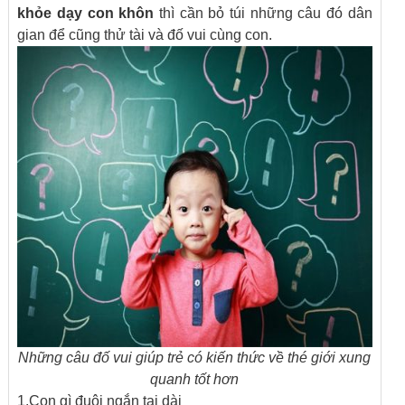
khỏe dạy con khôn
thì cần bỏ túi những câu đó dân
gian để cũng thử tài và đố vui cùng con.
Những câu đố vui giúp trẻ có kiến thức về thé giới xung
quanh tốt hơn
1.Con gì đuôi ngắn tai dài