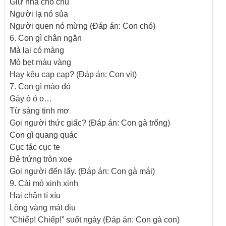
Giữ nhà cho chủ
Người lạ nó sủa
Người quen nó mừng (Đáp án: Con chó)
6. Con gì chân ngắn
Mà lại có màng
Mỏ bẹt màu vàng
Hay kêu cạp cạp? (Đáp án: Con vịt)
7. Con gì mào đỏ
Gáy ò ó o…
Từ sáng tinh mơ
Gọi người thức giấc? (Đáp án: Con gà trống)
Con gì quang quác
Cục tác cục te
Đẻ trứng tròn xoe
Gọi người đến lấy. (Đáp án: Con gà mái)
9. Cái mỏ xinh xinh
Hai chân tí xíu
Lông vàng mát dịu
“Chiếp! Chiếp!” suốt ngày (Đáp án: Con gà con)