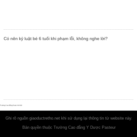
Có nên kỷ luật bé 6 tuổi khi phạm lỗi, không nghe lời?
Trường Cao đẳng Dược Hà Nội
Ghi rõ nguồn
giaoductretho.net
khi sử dụng lại thông tin từ website này.
Bản quyền thuộc Trường Cao đẳng Y Dược Pasteur