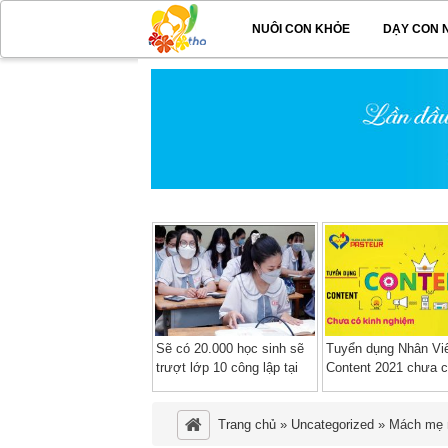
NUÔI CON KHỎE
DẠY CON 
Sẽ có 20.000 học sinh sẽ
Tuyển dụng Nhân Vi
trượt lớp 10 công lập tại
Content 2021 chưa c
TP HCM
nghiệm làm việc tại
TPHCM
Trang chủ
»
Uncategorized
»
Mách mẹ n