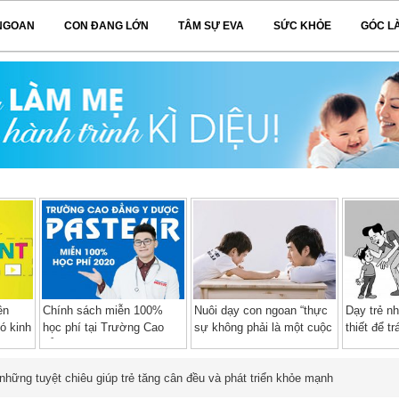
NGOAN
CON ĐANG LỚN
TÂM SỰ EVA
SỨC KHỎE
GÓC L
ên
Chính sách miễn 100%
Nuôi dạy con ngoan “thực
Dạy trẻ n
ó kinh
học phí tại Trường Cao
sự không phải là một cuộc
thiết để t
đẳng Y Dược Pasteur năm
chiến”
tình dục
2020 – 2021
hững tuyệt chiêu giúp trẻ tăng cân đều và phát triển khỏe mạnh