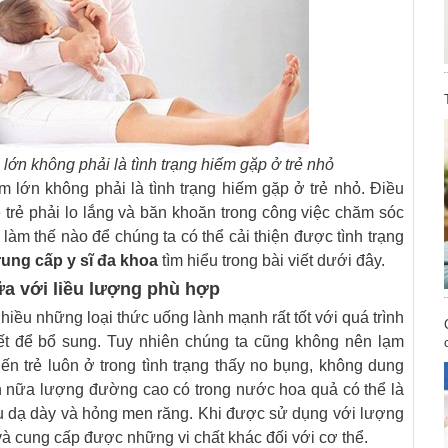
lớn không phải là tình trạng hiếm gặp ở trẻ nhỏ
ậm lớn không phải là tình trạng hiếm gặp ở trẻ nhỏ. Điều
trẻ phải lo lắng và băn khoăn trong công việc chăm sóc
làm thế nào để chúng ta có thể cải thiện được tình trạng
rung cấp y sĩ đa khoa
tìm hiểu trong bài viết dưới đây.
a với liều lượng phù hợp
nhiều những loại thức uống lành mạnh rất tốt với quá trình
ết để bổ sung. Tuy nhiên chúng ta cũng không nên lạm
ến trẻ luôn ở trong tình trạng thấy no bụng, không dung
n nữa lượng đường cao có trong nước hoa quả có thể là
ịu dạ dày và hỏng men răng. Khi được sử dụng với lượng
và cung cấp được những vi chất khác đối với cơ thể.