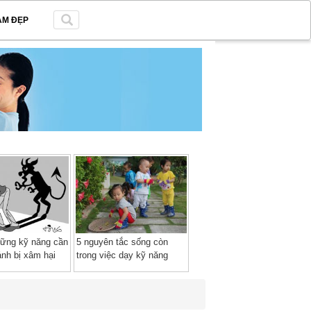
ÀM ĐẸP
hững kỹ năng cần
5 nguyên tắc sống còn
ránh bị xâm hại
trong việc dạy kỹ năng
sống cho trẻ