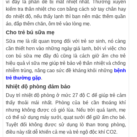
vì đây là phần dễ bị mất nhiệt nhất. Thường xuyên
kiểm tra thân nhiệt cho con bằng cách sờ tay chân hay
đo nhiệt độ, nếu thấy lạnh thì bạn nên mặc thêm quần
áo, đắp thêm chăn, ôm trẻ vào lòng mẹ.
Cho trẻ bú sữa mẹ
Sữa mẹ là rất quan trọng đối với trẻ sơ sinh, nó càng
cần thiết hơn vào những ngày giá lạnh, bởi vì việc cho
con bú sữa mẹ đầy đủ cũng là cách giữ ấm cho trẻ
hiệu quả vì sữa mẹ giúp trẻ bảo vệ thân nhiệt và chống
nhiễm trùng, nâng cao sức đề kháng khỏi những
bệnh
trẻ thường gặp
.
Nhiệt độ phòng đảm bảo
Duy trì nhiệt độ phòng ở mức 27 độ C để giúp trẻ cảm
thấy thoải mái nhất. Phòng của bé cần thoáng khí
nhưng không được có gió lùa. Nếu trời quá lạnh, mẹ
có thể sử dụng máy sưởi, quạt sưởi để giữ ấm cho bé.
Tuyệt đối không được sử dụng lò than trong phòng,
điều này rất dễ khiến cả mẹ và trẻ ngộ độc khí CO2.