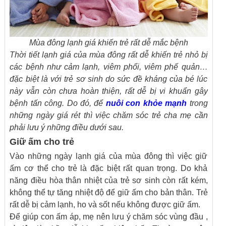
Mùa đông lạnh giá khiến trẻ rất dễ mắc bệnh
Thời tiết lạnh giá của mùa đông rất dễ khiến trẻ nhỏ bị
các bệnh như cảm lạnh, viêm phổi, viêm phế quản…
đặc biệt là với trẻ sơ sinh do sức đề kháng của bé lúc
này vẫn còn chưa hoàn thiện, rất dễ bị vi khuẩn gây
bệnh tấn công. Do đó, để
nuôi con khỏe mạnh
trong
những ngày giá rét thì việc chăm sóc trẻ cha mẹ cần
phải lưu ý những điều dưới sau.
Giữ ấm cho trẻ
Vào những ngày lạnh giá của mùa đông thì việc giữ
ấm cơ thể cho trẻ là đặc biệt rất quan trọng. Do khả
năng điều hòa thân nhiệt của trẻ sơ sinh còn rất kém,
không thể tự tăng nhiệt độ để giữ ấm cho bản thân. Trẻ
rất dễ bị cảm lạnh, ho và sốt nếu không được giữ ấm.
Để giúp con ấm áp, mẹ nên lưu ý chăm sóc vùng đầu ,