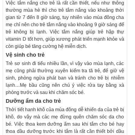
Việc tắm nắng cho trẻ là rất cần thiết, nếu như thông
thường mùa hè thì cho trẻ tắm nắng vào khoảng thời
gian từ 7 đến 8 giờ sáng, tuy nhiên vào mùa đông cha
mẹ chỉ nên cho trẻ tắm nắng vào khoảng 9 giờ sáng để
trẻ không bị lạnh. Việc tắm nắng giúp trẻ hập thự
vitamin D tốt hơn, giúp xương phát triển mạnh khỏe và
còn giúp bé tăng cường hệ miễn dịch.
Vệ sinh cho trẻ
Trẻ sơ sinh đi tiểu nhiều lần, vì vậy vào mùa lạnh, các
mẹ cũng phải thường xuyên kiểm tra tã trẻ, để giữ vệ
sinh, phòng ngừa phát ban và tránh cho trẻ bị nhiễm
lạnh…Mẹ bầu cũng nên chú ý việc rửa tay bằng xà
phòng trước và sau khi chăm sóc bé.
Dưỡng ẩm da cho trẻ
Thời tiết hanh khô của mùa đông dễ khiến da của trẻ bị
khô, do vậy mà các mẹ đừng quên chăm sóc da cho
bé. Việc thoa kem dưỡng ẩm sau khi tắm cho bé hay
thoa dầu dưỡng trước khi tắm là rất cần thiết bởi dầu