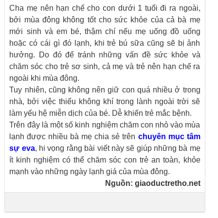
Cha mẹ nên hạn chế cho
con dưới 1 tuổi
đi ra ngoài,
bởi mùa đông không tốt cho sức khỏe của cả bà mẹ
mới sinh và em bé, thậm chí nếu mẹ uống đồ uống
hoặc có cái gì đó lạnh, khi trẻ bú sữa cũng sẽ bị ảnh
hưởng. Do đó để tránh những vấn đề sức khỏe và
chăm sóc cho trẻ sơ sinh, cả mẹ và trẻ nên hạn chế ra
ngoài khi mùa đông.
Tuy nhiên, cũng không nên giữ con quá nhiều ở trong
nhà, bởi việc thiếu không khí trong lành ngoài trời sẽ
làm yếu hệ miễn dịch của bé. Dễ khiến trẻ mắc bệnh.
Trên đây là một số kinh nghiệm chăm con nhỏ vào mùa
lạnh được nhiều bà mẹ chia sẻ trên
chuyên mục tâm
sự eva
, hi vọng rằng bài viết này sẽ giúp những bà mẹ
ít kinh nghiệm có thể chăm sóc con trẻ an toàn, khỏe
mạnh vào những ngày lạnh giá của mùa đông.
Nguồn:
giaoductretho.net