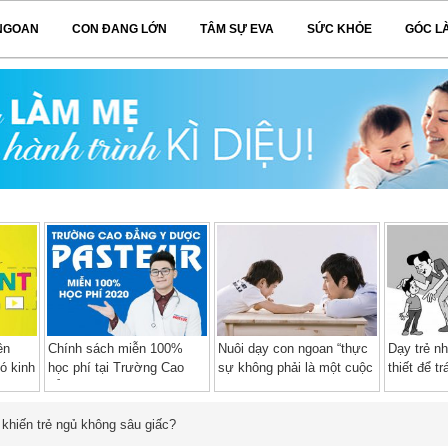
NGOAN
CON ĐANG LỚN
TÂM SỰ EVA
SỨC KHỎE
GÓC L
ên
Chính sách miễn 100%
Nuôi dạy con ngoan “thực
Dạy trẻ n
ó kinh
học phí tại Trường Cao
sự không phải là một cuộc
thiết để t
đẳng Y Dược Pasteur năm
chiến”
tình dục
2020 – 2021
 khiến trẻ ngủ không sâu giấc?