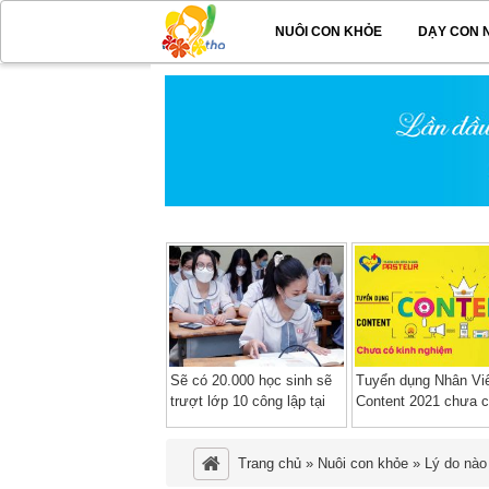
NUÔI CON KHỎE
DẠY CON 
Sẽ có 20.000 học sinh sẽ
Tuyển dụng Nhân Vi
trượt lớp 10 công lập tại
Content 2021 chưa c
TP HCM
nghiệm làm việc tại
TPHCM
Trang chủ
»
Nuôi con khỏe
»
Lý do nào