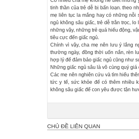
Có nhiều cha mẹ không hề biết những yế
tinh thần của trẻ dễ bị bấn loạn. theo
mẹ liên tục la mắng hay có những nỗi s
ngủ không sâu giấc, trẻ dễ trằn trọc, l
những vậy, những trẻ quá hiếu động, v
tiêu cực đến giấc ngủ.
Chính vì vậy, cha mẹ nên lưu ý lắng 
thường ngày, đồng thời uốn nắn, rèn lu
hợp lý để đảm bảo giấc ngủ cũng như sứ
Những giấc ngủ sâu là vô cùng quý giá đối
Các mẹ nên nghiên cứu và tìm hiểu thê
tức y tế, sức khỏe để có thêm nhiều 
không sâu giấc để con yêu được tận hư
CHỦ ĐỀ LIÊN QUAN