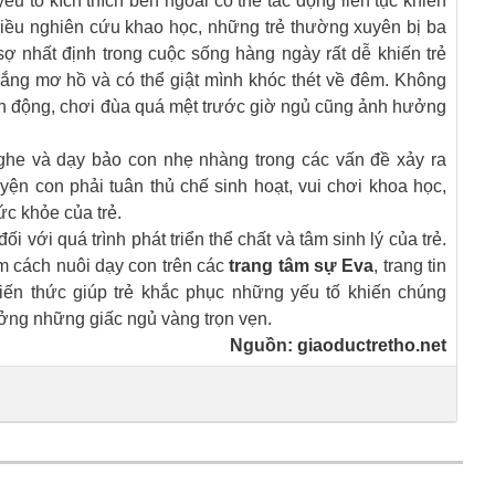
u tố kích thích bên ngoài có thể tác động liên tục khiến
 nhiều nghiên cứu khao học, những trẻ thường xuyên bị ba
ợ nhất định trong cuộc sống hàng ngày rất dễ khiến trẻ
o lắng mơ hồ và có thể giật mình khóc thét về đêm. Không
ận động, chơi đùa quá mệt trước giờ ngủ cũng ảnh hưởng
nghe và dạy bảo con nhẹ nhàng trong các vấn đề xảy ra
yện con phải tuân thủ chế sinh hoạt, vui chơi khoa học,
c khỏe của trẻ.
 với quá trình phát triển thể chất và tâm sinh lý của trẻ.
m cách nuôi dạy con trên các
trang tâm sự Eva
, trang tin
kiến thức giúp trẻ khắc phục những yếu tố khiến chúng
ởng những giấc ngủ vàng trọn vẹn.
Nguồn:
giaoductretho.net