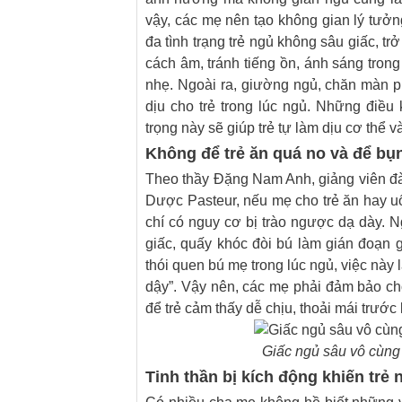
vậy, các mẹ nên tạo không gian lý tưởn
đa tình trạng trẻ ngủ không sâu giấc, 
cách âm, tránh tiếng ồn, ánh sáng tron
nhẹ. Ngoài ra, giường ngủ, chăn màn p
dịu cho trẻ trong lúc ngủ. Những điề
trọng này sẽ giúp trẻ tự làm dịu cơ thể 
Không để trẻ ăn quá no và để bụn
Theo thầy Đặng Nam Anh, giảng viên đ
Dược Pasteur, nếu mẹ cho trẻ ăn hay uố
chí có nguy cơ bị trào ngược dạ dày. Ng
giấc, quấy khóc đòi bú làm gián đoạn g
thói quen bú mẹ trong lúc ngủ, việc này l
dậy”. Vậy nên, các mẹ phải đảm bảo ch
để trẻ cảm thấy dễ chịu, thoải mái trước
Giấc ngủ sâu vô cùng 
Tinh thần bị kích động khiến trẻ