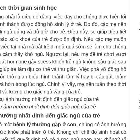
ch thời gian sinh học
g phải là điều dễ dàng, việc dạy cho chúng thực hiện lối
ình thành được đồng hồ sinh lý ở trẻ. Do đó, các mẹ nên
i ngủ đúng và đủ giờ cho trẻ. Điều này, sẽ giúp điều tiết
bảo sức khoẻ của trẻ được ổn định. Nếu các mẹ muốn
 việc tại nhà mà bắt trẻ đi ngủ quá sớm sẽ làm cho chúng
à cảm thấy khó ngủ. Ngược lại, nếu mẹ để trẻ chơi vượt
 xuất hormone gây stress khiến trẻ ngủ không sâu giấc sau
giúp trẻ làm dịu cơ thể và thư giãn. Việc phá vỡ đồng hồ
ộn thời gian biểu, hình thành tâm lý hay bị cáu gắt, thậm
 hờn trong lúc ngủ. Chính vì vậy, mẹ nên tuân theo thời
 và lượng cho giấc ngủ vàng của trẻ.
 ảnh hưởng nhất định đến giấc ngủ của trẻ
ưởng nhất định đến giấc ngủ của trẻ
là một
bệnh lý thường gặp ở con
,
chúng có ảnh hưởng
ức khỏe phát triển ở trẻ. Không chỉ chế độ sinh hoạt có
yếu tố quyết định trẻ có được ngủ ngon hay không? Vì