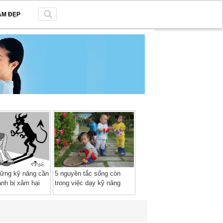
ÀM ĐẸP
hững kỹ năng cần
5 nguyên tắc sống còn
ránh bị xâm hại
trong việc dạy kỹ năng
sống cho trẻ