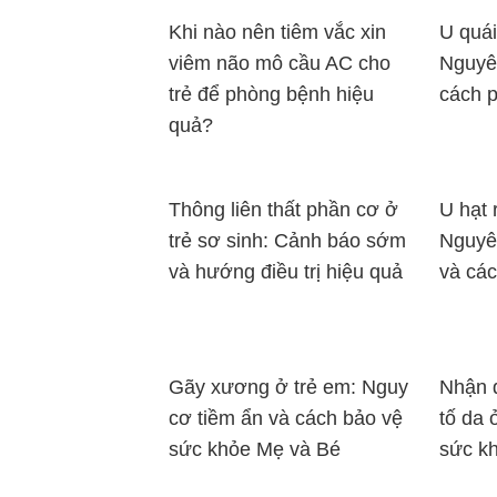
Khi nào nên tiêm vắc xin
U quái
viêm não mô cầu AC cho
Nguyên
trẻ để phòng bệnh hiệu
cách 
quả?
Thông liên thất phần cơ ở
U hạt 
trẻ sơ sinh: Cảnh báo sớm
Nguyên
và hướng điều trị hiệu quả
và các
Gãy xương ở trẻ em: Nguy
Nhận d
cơ tiềm ẩn và cách bảo vệ
tố da 
sức khỏe Mẹ và Bé
sức k