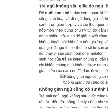
Trẻ ngủ không sâu giấc do ngủ lệ
Để
nuôi con khỏe
, dạy con ngoan khôn
sống sinh hoạt và đi ngủ đúng giờ sẽ h
canh thời gian hợp lý và tạo thói quen đ
hóc-môn theo đúng chu kỳ từ đó đảm 
dành nhiều thời gian để giải quyết công
không thoải mái khi nằm trên giường v
quá giờ đi ngủ thì cơ thể trẻ sẽ tự sản
đó, thay vì sản xuất hormone melatonin 
sinh học của trẻ sẽ khiến chúng bị đảo l
chí khiến chúng ngủ không được ngon và
gian biểu của các con để đảm được chất
Không gian ngủ cũng có sự
Không gian ngủ cũng có sự ảnh h
Trẻ mất ngủ, ngủ không sâu giấc cũng 
rất lớn đến đời sống tâm lý cũng như s
ảnh hưởng mà không gian ngủ cũng là 