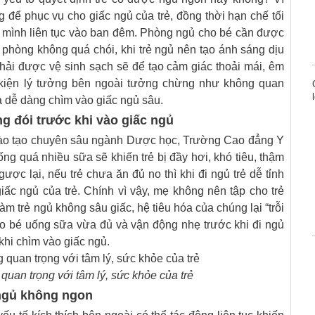
g để phục vụ cho giấc ngủ của trẻ, đồng thời hạn chế tối
trở mình liên tục vào ban đêm. Phòng ngủ cho bé cần được
g phòng không quá chói, khi trẻ ngủ nên tạo ánh sáng dịu
hải được vệ sinh sạch sẽ để tạo cảm giác thoải mái, êm
u kiện lý tưởng bên ngoài tưởng chừng như không quan
và dễ dàng chìm vào giấc ngủ sâu.
g đói trước khi vào giấc ngủ
ào tạo chuyên sâu ngành Dược học, Trường Cao đẳng Y
ng quá nhiều sữa sẽ khiến trẻ bị đầy hơi, khó tiêu, thậm
ược lại, nếu trẻ chưa ăn đủ no thì khi đi ngủ trẻ dễ tỉnh
iấc ngủ của trẻ. Chính vì vậy, mẹ không nên tập cho trẻ
àm trẻ ngủ không sâu giấc, hệ tiêu hóa của chúng lại “trỗi
o bé uống sữa vừa đủ và vận động nhẹ trước khi đi ngủ
 khi chìm vào giấc ngủ.
quan trọng với tâm lý, sức khỏe của trẻ
 ngủ không ngon