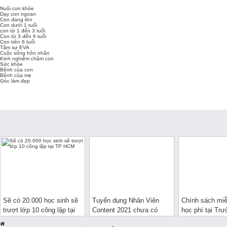
Nuôi con khỏe
Dạy con ngoan
Con đang lớn
Con dưới 1 tuổi
con từ 1 đến 3 tuổi
Con từ 3 đến 6 tuổi
Con trên 6 tuổi
Tâm sự EVA
Cuộc sống hôn nhân
Kinh nghiệm chăm con
Sức khỏe
Bệnh của con
Bệnh của mẹ
Góc làm đẹp
Sẽ có 20.000 học sinh sẽ
Tuyển dụng Nhân Viên
Chính sách mi
trượt lớp 10 công lập tại
Content 2021 chưa có
học phí tại Tr
TP HCM
kinh nghiệm làm việc tại
đẳng Y Dược P