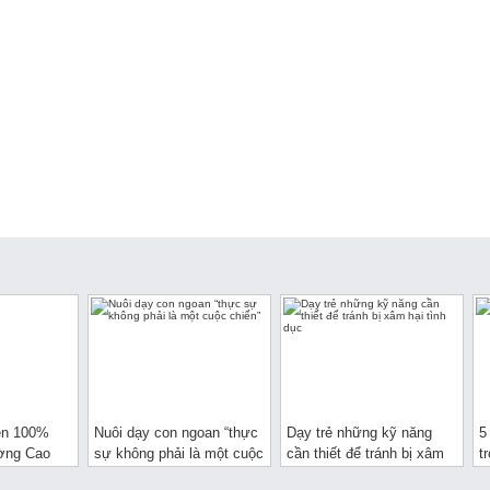
ễn 100%
Nuôi dạy con ngoan “thực
Dạy trẻ những kỹ năng
5
ường Cao
sự không phải là một cuộc
cần thiết để tránh bị xâm
t
asteur
chiến”
hại tình dục
s