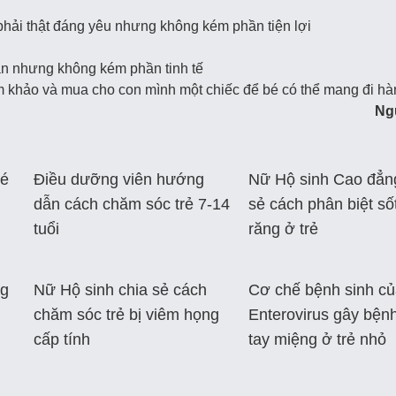
phải thật đáng yêu nhưng không kém phần tiện lợi
n nhưng không kém phần tinh tế
m khảo và mua cho con mình một chiếc để bé có thể mang đi hà
Ng
bé
Điều dưỡng viên hướng
Nữ Hộ sinh Cao đẳn
dẫn cách chăm sóc trẻ 7-14
sẻ cách phân biệt s
tuổi
răng ở trẻ
ng
Nữ Hộ sinh chia sẻ cách
Cơ chế bệnh sinh c
chăm sóc trẻ bị viêm họng
Enterovirus gây bện
cấp tính
tay miệng ở trẻ nhỏ