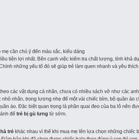
o mẹ cần chú ý đến màu sắc, kiểu dáng
 điều tiện lợi nhất. Bên cạnh việc kiểm tra chất lượng, tính khả 
hính những yếu tố đó sẽ giúp trẻ làm quen nhanh và yêu thích 
theo các vật dụng cá nhân, chưa có nhiều sách vở như các anh
c nhỏ nhắn, trọng lượng nhẹ để một vài chiếc bỉm, bộ quần áo 
 quần áo. Đặc biệt quan trọng là phần quai đeo của ba lô nên đư
tránh để
trẻ bị gù lưng
từ sớm.
nhà trẻ
khác nhau vì thế khi mua mẹ lên lựa chọn những chiếc b
 Đảm bảo khi đã chọn được chiếc balo theo đúng ý con thì con s