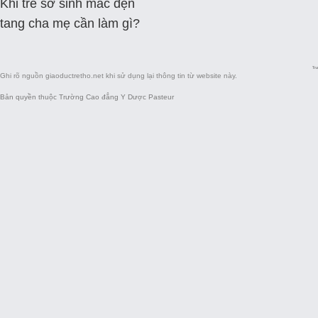
Khi trẻ sơ sinh mắc đẹn
tang cha mẹ cần làm gì?
Trư
Ghi rõ nguồn
giaoductretho.net
khi sử dụng lại thông tin từ website này.
Bản quyền thuộc Trường Cao đẳng Y Dược Pasteur