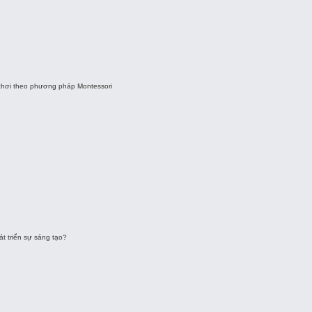
 chơi theo phương pháp Montessori
t triển sự sáng tạo?