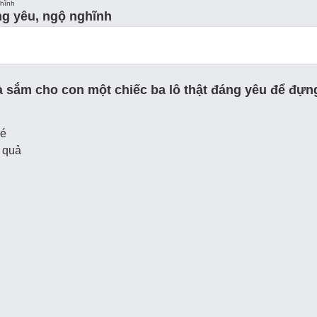
21
ghĩnh
ng yêu, ngộ nghĩnh
 là sắm cho con một chiếc ba lô thật đáng yêu để đự
bé
u quả