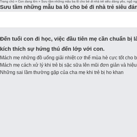
TPHCM
năm 2020 – 20
Trang chủ
»
Con đang lớn
»
Sưu tầm những mẫu ba lô cho bé đi nhà trẻ siêu đáng yêu, ngộ n
Sưu tầm những mẫu ba lô cho bé đi nhà trẻ siêu đá
0
0
0
Đến tuổi con đi học, việc đầu tiên mẹ cần chuẩn bị
kích thích sự hứng thú đến lớp với con.
Mách mẹ những đồ uống giải nhiệt cơ thể mùa hè cực tốt cho 
Mách mẹ cách xử lý khi trẻ bị sặc sữa lên mũi đơn giản và hiệ
Những sai lầm thường gặp của cha mẹ khi trẻ bị ho khan