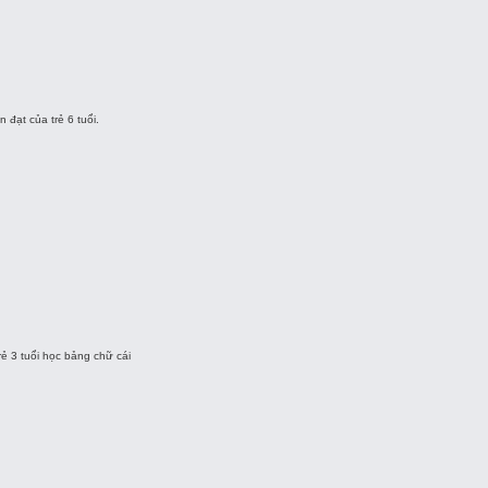
 đạt của trẻ 6 tuổi.
ẻ 3 tuổi học bảng chữ cái