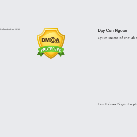
ờng Cao đẳng Dược Hà Nội
Dạy Con Ngoan
Lợi ích khi cho bé chơi đồ
Làm thế nào để giúp bé phá