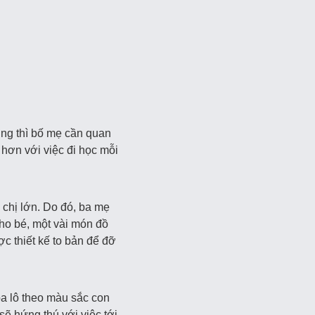
dụng thì bố mẹ cần quan
hơn với việc đi học mỗi
 chị lớn. Do đó, ba mẹ
cho bé, một vài món đồ
ợc thiết kế to bản để đỡ
a lô theo màu sắc con
ẽ hứng thú với việc tới