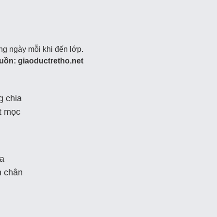
ng ngày mỗi khi đến lớp.
uồn:
giaoductretho.net
g chia
ốt mọc
ủa
h chân