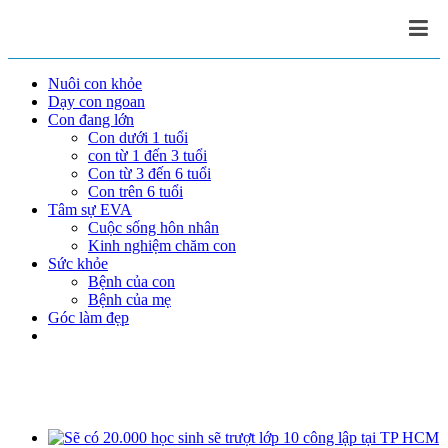
Nuôi con khỏe
Dạy con ngoan
Con đang lớn
Con dưới 1 tuổi
con từ 1 đến 3 tuổi
Con từ 3 đến 6 tuổi
Con trên 6 tuổi
Tâm sự EVA
Cuộc sống hôn nhân
Kinh nghiệm chăm con
Sức khỏe
Bệnh của con
Bệnh của mẹ
Góc làm đẹp