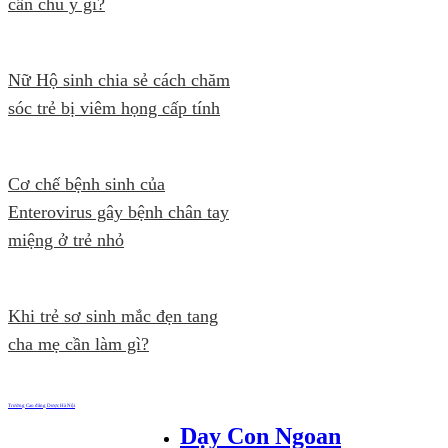
cần chú ý gì?
Nữ Hộ sinh chia sẻ cách chăm
sóc trẻ bị viêm họng cấp tính
Cơ chế bệnh sinh của
Enterovirus gây bệnh chân tay
miệng ở trẻ nhỏ
Khi trẻ sơ sinh mắc đẹn tang
cha mẹ cần làm gì?
Trường Cao đẳng Dược Hà Nội
Dạy Con Ngoan