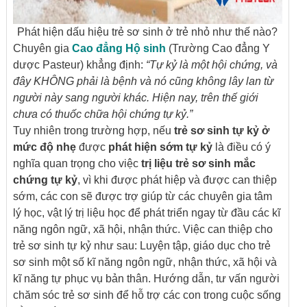
Phát hiện dấu hiệu trẻ sơ sinh ở trẻ nhỏ như thế nào?
Chuyên gia
Cao đẳng Hộ sinh
(Trường Cao đẳng Y
dược Pasteur) khẳng định:
“Tự kỷ là một hội chứng, và
đây KHÔNG phải là bệnh và nó cũng không lây lan từ
người này sang người khác. Hiện nay, trên thế giới
chưa có thuốc chữa hội chứng tự kỷ.”
Tuy nhiên trong trường hợp, nếu
trẻ sơ sinh tự kỷ ở
mức độ nhẹ
được
phát hiện sớm tự kỷ
là điều có ý
nghĩa quan trọng cho việc
trị liệu trẻ sơ sinh mắc
chứng tự kỷ
, vì khi được phát hiệp và được can thiệp
sớm, các con sẽ được trợ giúp từ các chuyên gia tâm
lý học, vật lý trị liệu học để phát triển ngay từ đầu các kĩ
năng ngôn ngữ, xã hội, nhận thức. Việc can thiệp cho
trẻ sơ sinh tự kỷ như sau: Luyện tập, giáo dục cho trẻ
sơ sinh một số kĩ năng ngôn ngữ, nhận thức, xã hội và
kĩ năng tự phục vụ bản thân. Hướng dẫn, tư vấn người
chăm sóc trẻ sơ sinh để hỗ trợ các con trong cuộc sống