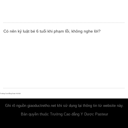
Có nên kỷ luật bé 6 tuổi khi phạm lỗi, không nghe lời?
Trường Cao đẳng Dược Hà Nội
Ghi rõ nguồn
giaoductretho.net
khi sử dụng lại thông tin từ website này.
Bản quyền thuộc Trường Cao đẳng Y Dược Pasteur