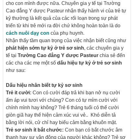
cho con mình được nữa. Chuyên gia y tế tại Trường
Cao đẳng Y dược Pasteur nhận thấy hành vi của trẻ tự
kỷ thường là kết quả của các rối loạn trong sự phát
triển từ khi trẻ mới ra đời chứ không hoàn toàn là do
cách nuôi dạy
con
của phụ huynh.
Nhận thấy tầm quan trọng của việc nhận biết cũng như
phát hiện sớm tự kỷ ở trẻ sơ sinh
, các chuyên gia y
tế tại
Trường Cao đẳng Y dược Pasteur
chia sẻ đến
các cha các mẹ một số
dấu hiệu tự kỷ ở trẻ sơ sinh
như sau:
Dấu hiệu nhân biết tự kỷ sơ sinh
Trẻ it cười:
Con có cười đáp trả khi bạn nở nụ cười
ấm áp vui tươi với chúng? Con có tự mỉm cười với
chính mình hay không? Trẻ 6 tháng tuổi có thể cười
giòn giã hay thể hiện cảm xúc vui vẻ.. Khó diễn tả
bằng lời nói, cử chỉ hay biểu cảm bằng khuôn mặt.
Trẻ sơ sinh ít bắt chước:
Con bạn có bắt chước âm
thanh hay sự vận động của người khác không? Trẻ sơ