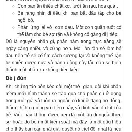
Con bạn ăn thiếu chất xơ, lười ăn rau, hoa quả…
Bé ráng nhịn đi tiêu khi bạn bắt đầu tập cho bé
ngồi bô.
Phản ứng lại với cơn đau. Một cơn quặn ruột có
thể làm cho bé sợ rặn và không cố gắng đi ị tiếp.
Dù là nguyên nhân gì, phân nằm trong trực tràng sẽ
ngày càng nhiều và cứng hơn. Mỗi lần rặn sẽ làm bé
đau nên trẻ sẽ cố tìm cách cưỡng lại và không thể rặn
tự nhiên được nữa và hành động này lâu dần sẽ biến
thành một phản xạ không điều kiện.
Bé ị đùn
Khi chứng táo bón kéo dài một thời gian, đôi khi phân
mềm mới hình thành sẽ trào qua chỗ phân cũ ứ đọng
trong ruột già và tuôn ra ngoài, có khi ở dạng hơi lỏng,
thậm chí hơi giống với tiêu chảy, và dính vào đồ lót của
trẻ. Việc này không được xem là một lần đi ngoài thực
sự hoặc do bé ị mất kiểm soát mà đây là một dấu hiệu
cho thấy bạn cần phải giải quyết nó triệt để, nhất là nếu