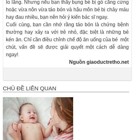
lo lắng. Nhưng nếu bạn thấy bụng bé bị gò căng cứng
hoặc vừa nôn vừa táo bón và hậu môn bé bị chảy máu
hay đau nhiều, bạn nên hỏi ý kiến bác sĩ ngay.
Cuối cùng, bạn cần nhớ rằng táo bón là chứng bệnh
thường hay xảy ra với trẻ nhỏ, đặc biệt là những bé
kén ăn. Chỉ cần điều chỉnh chế độ ăn uống của bé một
chút, vấn đề sẽ được giải quyết một cách dễ dàng
ngay!
Nguồn
giaoductretho.net
CHỦ ĐỀ LIÊN QUAN