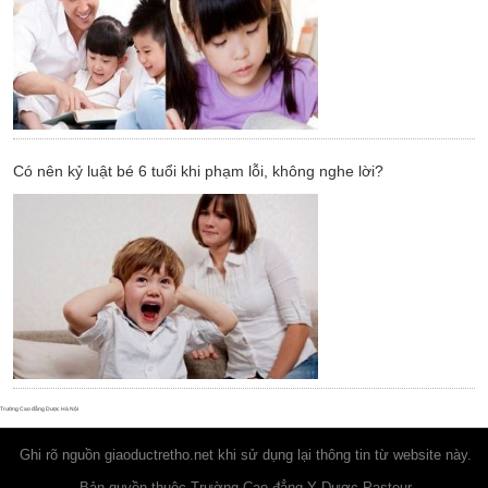
Có nên kỷ luật bé 6 tuổi khi phạm lỗi, không nghe lời?
Trường Cao đẳng Dược Hà Nội
Ghi rõ nguồn
giaoductretho.net
khi sử dụng lại thông tin từ website này.
Bản quyền thuộc Trường Cao đẳng Y Dược Pasteur