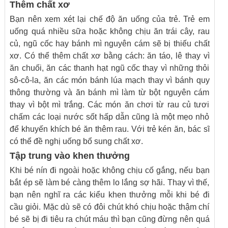
Thêm chất xơ
Bạn nên xem xét lại chế độ ăn uống của trẻ. Trẻ em
uống quá nhiều sữa hoặc không chịu ăn trái cây, rau
củ, ngũ cốc hay bánh mì nguyên cám sẽ bị thiếu chất
xơ. Có thể thêm chất xơ bằng cách: ăn táo, lê thay vì
ăn chuối, ăn các thanh hạt ngũ cốc thay vì những thỏi
sô-cô-la, ăn các món bánh lúa mạch thay vì bánh quy
thông thường và ăn bánh mì làm từ bột nguyên cám
thay vì bột mì trắng. Các món ăn chơi từ rau củ tươi
chấm các loại nước sốt hấp dẫn cũng là một mẹo nhỏ
để khuyến khích bé ăn thêm rau. Với trẻ kén ăn, bác sĩ
có thể đề nghị uống bổ sung chất xơ.
Tập trung vào khen thưởng
Khi bé nín đi ngoài hoặc không chịu cố gắng, nếu bạn
bắt ép sẽ làm bé càng thêm lo lắng sợ hãi. Thay vì thế,
bạn nên nghĩ ra các kiểu khen thưởng mỗi khi bé đi
cầu giỏi. Mặc dù sẽ có đôi chút khó chịu hoặc thậm chí
bé sẽ bị đi tiêu ra chút máu thì bạn cũng đừng nên quá