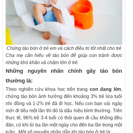
Chứng táo bón ở trẻ em và cách điều trị tốt nhất cho trẻ
Cha mẹ cân hiểu về táo bón để giúp con tránh được
những khó khăn và chậm lớn ở trẻ.
Những nguyên nhân chính gây táo bón
thường là:
Theo nghiên cứu khoa học trên trang
con đang lớn
,
chứng táo bón ảnh hưởng đến khoảng 3% trẻ lứa tuổi
nhi đồng và 1-2% trẻ đã đi học. Nếu con bạn vài ngày
mới đi tiêu một lần thì đó là dấu hiệu bình thường. Trên
thực tế, 96% trẻ 3-4 tuổi có thói quen đi cầu không đều
đặn, có khi từ ba lần một ngày cho đến ba lần trong một
tuần. Một số nguyên nhân dẫn tới táo bón ở trẻ là: