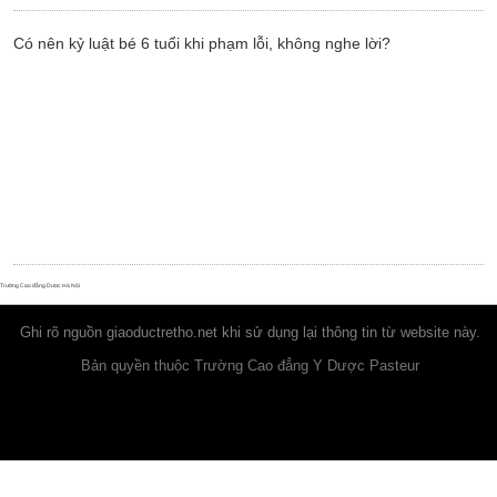
Có nên kỷ luật bé 6 tuổi khi phạm lỗi, không nghe lời?
Trường Cao đẳng Dược Hà Nội
Ghi rõ nguồn
giaoductretho.net
khi sử dụng lại thông tin từ website này.
Bản quyền thuộc Trường Cao đẳng Y Dược Pasteur