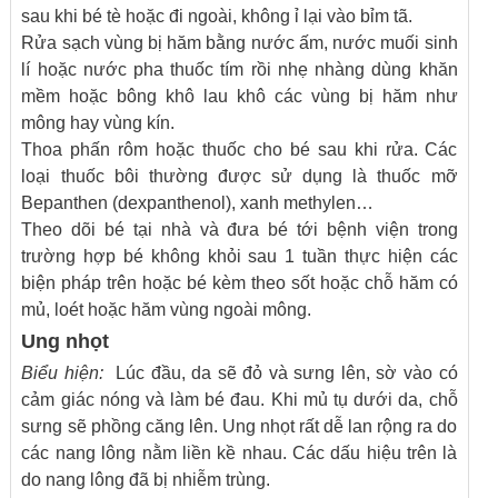
sau khi bé tè hoặc đi ngoài, không ỉ lại vào bỉm tã.
Rửa sạch vùng bị hăm bằng nước ấm, nước muối sinh
lí hoặc nước pha thuốc tím rồi nhẹ nhàng dùng khăn
mềm hoặc bông khô lau khô các vùng bị hăm như
mông hay vùng kín.
Thoa phấn rôm hoặc thuốc cho bé sau khi rửa. Các
loại thuốc bôi thường được sử dụng là thuốc mỡ
Bepanthen (dexpanthenol), xanh methylen…
Theo dõi bé tại nhà và đưa bé tới bệnh viện trong
trường hợp bé không khỏi sau 1 tuần thực hiện các
biện pháp trên hoặc bé kèm theo sốt hoặc chỗ hăm có
mủ, loét hoặc hăm vùng ngoài mông.
Ung nhọt
Biểu hiện:
Lúc đầu, da sẽ đỏ và sưng lên, sờ vào có
cảm giác nóng và làm bé đau. Khi mủ tụ dưới da, chỗ
sưng sẽ phồng căng lên. Ung nhọt rất dễ lan rộng ra do
các nang lông nằm liền kề nhau. Các dấu hiệu trên là
do nang lông đã bị nhiễm trùng.