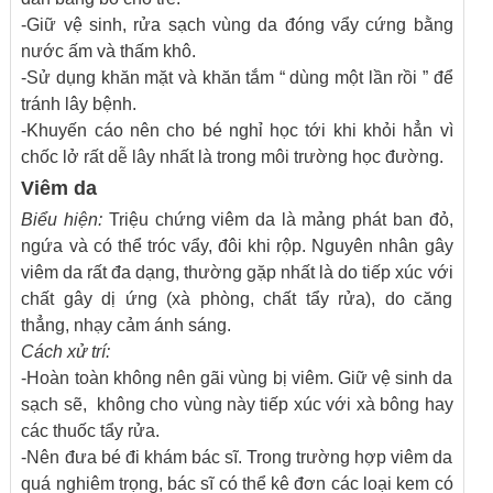
-Giữ vệ sinh, rửa sạch vùng da đóng vẩy cứng bằng
nước ấm và thấm khô.
-Sử dụng khăn mặt và khăn tắm “ dùng một lần rồi ” để
tránh lây bệnh.
-Khuyến cáo nên cho bé nghỉ học tới khi khỏi hẳn vì
chốc lở rất dễ lây nhất là trong môi trường học đường.
Viêm da
Biểu hiện:
Triệu chứng viêm da là mảng phát ban đỏ,
ngứa và có thể tróc vẩy, đôi khi rộp. Nguyên nhân gây
viêm da rất đa dạng, thường gặp nhất là do tiếp xúc với
chất gây dị ứng (xà phòng, chất tẩy rửa), do căng
thẳng, nhạy cảm ánh sáng.
Cách xử trí:
-Hoàn toàn không nên gãi vùng bị viêm. Giữ vệ sinh da
sạch sẽ, không cho vùng này tiếp xúc với xà bông hay
các thuốc tẩy rửa.
-Nên đưa bé đi khám bác sĩ. Trong trường hợp viêm da
quá nghiêm trọng, bác sĩ có thể kê đơn các loại kem có