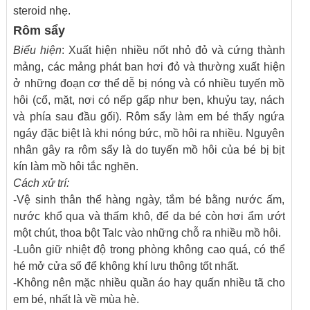
steroid nhẹ.
Rôm sẩy
Biểu hiện
: Xuất hiện nhiều nốt nhỏ đỏ và cứng thành
mảng, các mảng phát ban hơi đỏ và thường xuất hiện
ở những đoạn cơ thể dễ bị nóng và có nhiều tuyến mồ
hôi (cổ, mặt, nơi có nếp gấp như bẹn, khuỷu tay, nách
và phía sau đầu gối). Rôm sẩy làm em bé thấy ngứa
ngáy đặc biệt là khi nóng bức, mồ hôi ra nhiều. Nguyên
nhân gây ra rôm sẩy là do tuyến mồ hôi của bé bị bịt
kín làm mồ hôi tắc nghẽn.
Cách xử trí:
-Vệ sinh thân thể hàng ngày, tắm bé bằng nước ấm,
nước khổ qua và thấm khô, để da bé còn hơi ẩm ướt
một chút, thoa bột Talc vào những chỗ ra nhiều mồ hôi.
-Luôn giữ nhiệt độ trong phòng không cao quá, có thể
hé mở cửa sổ để không khí lưu thông tốt nhất.
-Không nên mặc nhiều quần áo hay quấn nhiều tã cho
em bé, nhất là về mùa hè.