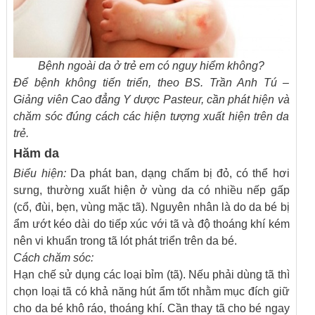
Bệnh ngoài da ở trẻ em có nguy hiểm không?
Để bệnh không tiến triển, theo BS. Trần Anh Tú –
Giảng viên Cao đẳng Y dược Pasteur, cần phát hiện và
chăm sóc đúng cách các hiện tượng xuất hiện trên da
trẻ.
Hăm da
Biểu hiện:
Da phát ban, dạng chấm bị đỏ, có thể hơi
sưng, thường xuất hiện ở vùng da có nhiều nếp gấp
(cổ, đùi, bẹn, vùng mặc tã). Nguyên nhân là do da bé bị
ẩm ướt kéo dài do tiếp xúc với tã và độ thoáng khí kém
nên vi khuẩn trong tã lót phát triển trên da bé.
Cách chăm sóc:
Hạn chế sử dụng các loại bỉm (tã). Nếu phải dùng tã thì
chọn loại tã có khả năng hút ẩm tốt nhằm mục đích giữ
cho da bé khô ráo, thoáng khí. Cần thay tã cho bé ngay