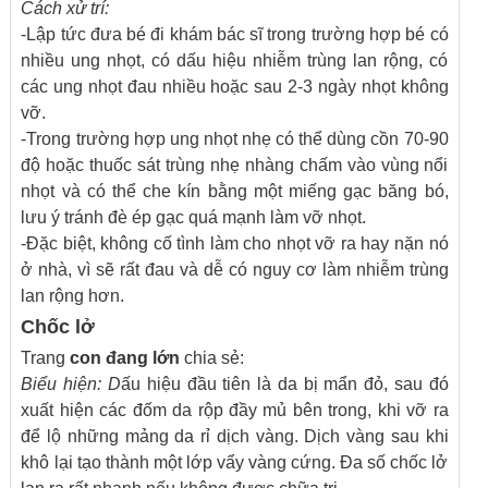
Cách xử trí:
-Lập tức đưa bé đi khám bác sĩ trong trường hợp bé có
nhiều ung nhọt, có dấu hiệu nhiễm trùng lan rộng, có
các ung nhọt đau nhiều hoặc sau 2-3 ngày nhọt không
vỡ.
-Trong trường hợp ung nhọt nhẹ có thể dùng cồn 70-90
độ hoặc thuốc sát trùng nhẹ nhàng chấm vào vùng nổi
nhọt và có thể che kín bằng một miếng gạc băng bó,
lưu ý tránh đè ép gạc quá mạnh làm vỡ nhọt.
-Đặc biệt, không cố tình làm cho nhọt vỡ ra hay nặn nó
ở nhà, vì sẽ rất đau và dễ có nguy cơ làm nhiễm trùng
lan rộng hơn.
Chốc lở
Trang
con đang lớn
chia sẻ:
Biểu hiện: D
ấu hiệu đầu tiên là da bị mẩn đỏ, sau đó
xuất hiện các đốm da rộp đầy mủ bên trong, khi vỡ ra
để lộ những mảng da rỉ dịch vàng. Dịch vàng sau khi
khô lại tạo thành một lớp vẩy vàng cứng. Đa số chốc lở