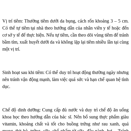
Vị trí tiêm: Thường tiêm dưới da bụng, cách rốn khoảng 3 – 5 cm.
Có thể tự tiêm tại nhà theo hướng dẫn của nhân viên y tế hoặc đến
cơ sở y tế để thực hiện. Nếu tự tiêm, cần theo dõi vùng tiêm để tránh
bầm tím, xuất huyết dưới da và không lặp lại tiêm nhiều lần tại cùng
một vị trí.
Sinh hoạt sau khi tiêm: Có thể duy trì hoạt động thường ngày nhưng
nên tránh vận động mạnh, làm việc quá sức và hạn chế quan hệ tình
dục.
Chế độ dinh dưỡng: Cung cấp đủ nước và duy trì chế độ ăn uống
khoa học theo hướng dẫn của bác sĩ. Nên bổ sung thực phẩm giàu
vitamin, khoáng chất và tốt cho buồng trứng như rau xanh, quả
mọng, thịt bò, trứng, sữa, chế phẩm từ sữa, đậu nành, bơ… Tránh