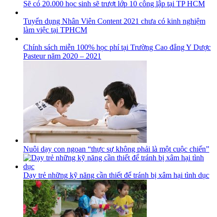
Sẽ có 20.000 học sinh sẽ trượt lớp 10 công lập tại TP HCM
Tuyển dụng Nhân Viên Content 2021 chưa có kinh nghiệm
làm việc tại TPHCM
Chính sách miễn 100% học phí tại Trường Cao đẳng Y Dược
Pasteur năm 2020 – 2021
Nuôi dạy con ngoan “thực sự không phải là một cuộc chiến”
Dạy trẻ những kỹ năng cần thiết để tránh bị xâm hại tình dục