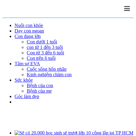
Nuôi con khỏe
Dạy con ngoan
Con đang lớn
Con dưới 1 tuổi
con từ 1 đến 3 tuổi
Con từ 3 đến 6 tuổi
Con trên 6 tuổi
Tâm sự EVA
Cuộc sống hôn nhân
Kinh nghiệm chăm con
Sức khỏe
Bệnh của con
Bệnh của mẹ
Góc làm đẹp