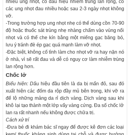
nhiều ung nhọt, có dấu hiệu nhiễm trùng lan rộng, có
các ung nhọt đau nhiều hoặc sau 2-3 ngày nhọt không
vỡ.
-Trong trường hợp ung nhọt nhẹ có thể dùng cồn 70-90
độ hoặc thuốc sát trùng nhẹ nhàng chấm vào vùng nổi
nhọt và có thể che kín bằng một miếng gạc băng bó,
lưu ý tránh đè ép gạc quá mạnh làm vỡ nhọt.
-Đặc biệt, không cố tình làm cho nhọt vỡ ra hay nặn nó
ở nhà, vì sẽ rất đau và dễ có nguy cơ làm nhiễm trùng
lan rộng hơn.
Chốc lở
Biểu hiện: D
ấu hiệu đầu tiên là da bị mẩn đỏ, sau đó
xuất hiện các đốm da rộp đầy mủ bên trong, khi vỡ ra
để lộ những mảng da rỉ dịch vàng. Dịch vàng sau khi
khô lại tạo thành một lớp vẩy vàng cứng. Đa số chốc lở
lan ra rất nhanh nếu không được chữa trị.
Cách xử trí
-Đưa bé đi khám bác sĩ ngay để được kê đơn các loại
kem/ thuốc kháng sinh dùng tại chỗ và được hướng