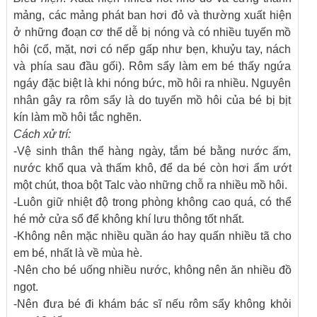
mảng, các mảng phát ban hơi đỏ và thường xuất hiện
ở những đoạn cơ thể dễ bị nóng và có nhiều tuyến mồ
hôi (cổ, mặt, nơi có nếp gấp như bẹn, khuỷu tay, nách
và phía sau đầu gối). Rôm sẩy làm em bé thấy ngứa
ngáy đặc biệt là khi nóng bức, mồ hôi ra nhiều. Nguyên
nhân gây ra rôm sẩy là do tuyến mồ hôi của bé bị bịt
kín làm mồ hôi tắc nghẽn.
Cách xử trí:
-Vệ sinh thân thể hàng ngày, tắm bé bằng nước ấm,
nước khổ qua và thấm khô, để da bé còn hơi ẩm ướt
một chút, thoa bột Talc vào những chỗ ra nhiều mồ hôi.
-Luôn giữ nhiệt độ trong phòng không cao quá, có thể
hé mở cửa sổ để không khí lưu thông tốt nhất.
-Không nên mặc nhiều quần áo hay quấn nhiều tã cho
em bé, nhất là về mùa hè.
-Nên cho bé uống nhiều nước, không nên ăn nhiều đồ
ngọt.
-Nên đưa bé đi khám bác sĩ nếu rôm sẩy không khỏi