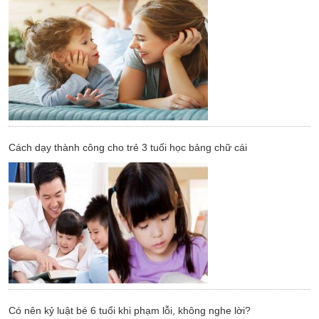
Cách dạy thành công cho trẻ 3 tuổi học bảng chữ cái
Có nên kỷ luật bé 6 tuổi khi phạm lỗi, không nghe lời?