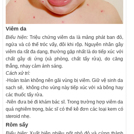
Viêm da
Biểu hiện:
Triệu chứng viêm da là mảng phát ban đỏ,
ngứa và có thể tróc vẩy, đôi khi rộp. Nguyên nhân gây
viêm da rất đa dạng, thường gặp nhất là do tiếp xúc với
chất gây dị ứng (xà phòng, chất tẩy rửa), do căng
thẳng, nhạy cảm ánh sáng.
Cách xử trí:
-Hoàn toàn không nên gãi vùng bị viêm. Giữ vệ sinh da
sạch sẽ, không cho vùng này tiếp xúc với xà bông hay
các thuốc tẩy rửa.
-Nên đưa bé đi khám bác sĩ. Trong trường hợp viêm da
quá nghiêm trọng, bác sĩ có thể kê đơn các loại kem có
steroid nhẹ.
Rôm sẩy
Biểu hiện
: Xuất hiện nhiều nốt nhỏ đỏ và cứng thành