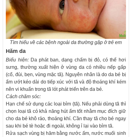
Tìm hiểu về các bệnh ngoài da thường gặp ở trẻ em
Hăm da
Biểu hiện:
Da phát ban, dạng chấm bị đỏ, có thể hơi
sưng, thường xuất hiện ở vùng da có nhiều nếp gấp
(cổ, đùi, bẹn, vùng mặc tã). Nguyên nhân là do da bé bị
ẩm ướt kéo dài do tiếp xúc với tã và độ thoáng khí kém
nên vi khuẩn trong tã lót phát triển trên da bé.
Cách chăm sóc:
Hạn chế sử dụng các loại bỉm (tã). Nếu phải dùng tã thì
chọn loại tã có khả năng hút ẩm tốt nhằm mục đích giữ
cho da bé khô ráo, thoáng khí. Cần thay tã cho bé ngay
sau khi bé tè hoặc đi ngoài, không ỉ lại vào bỉm tã.
Rửa sạch vùng bị hăm bằng nước ấm, nước muối sinh