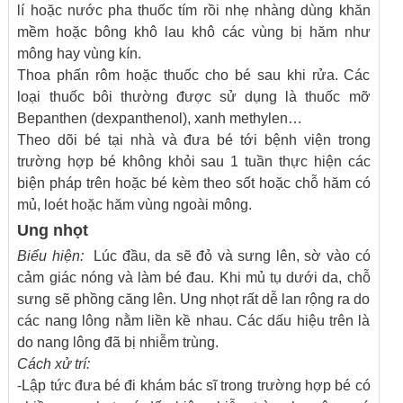
lí hoặc nước pha thuốc tím rồi nhẹ nhàng dùng khăn
mềm hoặc bông khô lau khô các vùng bị hăm như
mông hay vùng kín.
Thoa phấn rôm hoặc thuốc cho bé sau khi rửa. Các
loại thuốc bôi thường được sử dụng là thuốc mỡ
Bepanthen (dexpanthenol), xanh methylen…
Theo dõi bé tại nhà và đưa bé tới bệnh viện trong
trường hợp bé không khỏi sau 1 tuần thực hiện các
biện pháp trên hoặc bé kèm theo sốt hoặc chỗ hăm có
mủ, loét hoặc hăm vùng ngoài mông.
Ung nhọt
Biểu hiện:
Lúc đầu, da sẽ đỏ và sưng lên, sờ vào có
cảm giác nóng và làm bé đau. Khi mủ tụ dưới da, chỗ
sưng sẽ phồng căng lên. Ung nhọt rất dễ lan rộng ra do
các nang lông nằm liền kề nhau. Các dấu hiệu trên là
do nang lông đã bị nhiễm trùng.
Cách xử trí:
-Lập tức đưa bé đi khám bác sĩ trong trường hợp bé có