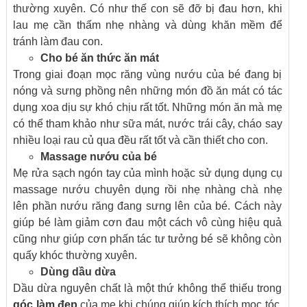
thường xuyên. Có như thế con sẽ đỡ bị đau hơn, khi
lau mẹ cần thấm nhẹ nhàng và dùng khăn mềm để
tránh làm đau con.
Cho bé ăn thức ăn mát
Trong giai đoạn mọc răng vùng nướu của bé đang bị
nóng và sưng phồng nên những món đồ ăn mát có tác
dụng xoa dịu sự khó chịu rất tốt. Những món ăn mà mẹ
có thể tham khảo như sữa mát, nước trái cây, cháo say
nhiều loại rau củ qua đều rất tốt và cần thiết cho con.
Massage nướu của bé
Mẹ rửa sạch ngón tay của mình hoặc sử dụng dụng cụ
massage nướu chuyên dụng rồi nhẹ nhàng chà nhẹ
lên phần nướu răng đang sưng lên của bé. Cách này
giúp bé làm giảm cơn đau một cách vô cùng hiệu quả
cũng như giúp cơn phấn tác tư tưởng bé sẽ không còn
quấy khóc thường xuyên.
Dùng dầu dừa
Dầu dừa nguyên chất là một thứ không thể thiếu trong
góc làm đẹp
của mẹ khi chúng giúp kích thích mọc tóc,