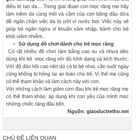
điều trị rạn da… Trong giai đoạn con mọc răng mẹ hãy
làm mềm da cùng môi và cằm của con bằng dầu dừa
để ngăn chặn việc da bị ướt vì nước bọt. Việc này sẽ
giúp bé ngăn ngừa vi khuẩn xâm nhập, tránh cho bé
khỏi viêm nhiễm.
Sử dụng đồ chơi dành cho trẻ mọc răng
Có rất nhiều đồ chơi làm bằng cao su và nhựa dẻo
dùng khi trẻ mọc răng với đủ hình dạng và kích thước.
Với độ đàn hồi cao nên dù có bị bé nhai, cắn suốt ngày
cũng không bị hỏng lại an toàn cho trẻ. Vì thế mẹ cũng
có thể tham khảo và làm cách này với con.
Với những cách làm giảm cơn đau khi trẻ mọc răng mẹ
có thể tham khảo, áp dụng khi con yêu của mình mọc
những chiếc răng đầu tiên.
Nguồn:
giaoductretho.net
CHỦ ĐỀ LIÊN QUAN