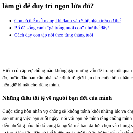
làm gì để duy trì ngọn lửa đó?
Con có thể mất mạng khi đánh vào 5 bộ phận trên cơ thể
Bố đã sống cảnh “gà trống nuôi con” như thế đấy!
Cách dạy con tập nói theo từng tháng tuổi
Hiếm có cặp vợ chồng nào không gặp những vấn đề trong mối quan 
đó, bước đầu bạn cần phải xác định rõ giới hạn cho cuộc hôn nhân củ
nên giữ bí mật cho riêng mình.
Những điều tồi tệ về người bạn đời của mình
Cuộc sống hôn nhân vợ chồng sẽ không tránh khỏi những lúc va chạ
sao nhưng việc bạn suốt ngày nói với bạn bè mình rằng chồng mình là
đến nhường nào thì đó cũng là người mà bạn đã lựa chọn và chung số
ra trong lúc tức giận có thể khiến mọi người có ấn tượng xấu về chồ