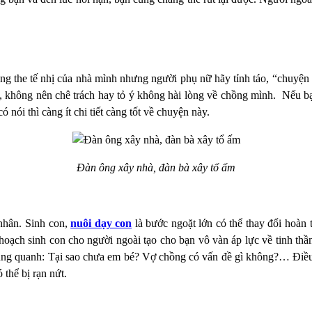
g the tế nhị của nhà mình nhưng người phụ nữ hãy tỉnh táo, “chuyện ấ
c, không nên chê trách hay tỏ ý không hài lòng về chồng mình. Nếu
 nói thì càng ít chi tiết càng tốt về chuyện này.
Đàn ông xây nhà, đàn bà xây tổ ấm
nhân. Sinh con,
nuôi dạy con
là bước ngoặt lớn có thể thay đổi hoàn
kế hoạch sinh con cho người ngoài tạo cho bạn vô vàn áp lực về tinh t
ời xung quanh: Tại sao chưa em bé? Vợ chồng có vấn đề gì không?… Đi
 thể bị rạn nứt.