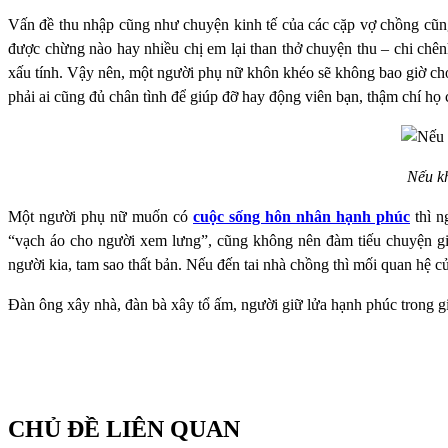
Vấn đề thu nhập cũng như chuyện kinh tế của các cặp vợ chồng cũn
được chừng nào hay nhiều chị em lại than thở chuyện thu – chi chê
xấu tính. Vậy nên, một người phụ nữ khôn khéo sẽ không bao giờ cho
phải ai cũng đủ chân tình để giúp đỡ hay động viên bạn, thậm chí họ 
Nếu kh
Một người phụ nữ muốn có
cuộc sống hôn nhân hạnh phúc
thì n
“vạch áo cho người xem lưng”, cũng không nên đàm tiếu chuyện gia
người kia, tam sao thất bản. Nếu đến tai nhà chồng thì mối quan hệ 
Đàn ông xây nhà, đàn bà xây tổ ấm, người giữ lửa hạnh phúc trong gi
CHỦ ĐỀ LIÊN QUAN