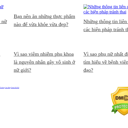
Bạn nên ăn những thực phẩm
ụ nữ
Những thông tin liên
nào để vừa khỏe vừa đẹp?
các biện pháp tránh t
n
Vì sao viêm nhiễm phụ khoa
Vì sao phụ nữ nhất đ
là nguyên nhân gây vô sinh ở
tìm hiểu về bệnh vi
nữ giới?
đạo?
Trường Cao đẳng Dược Hà Nội