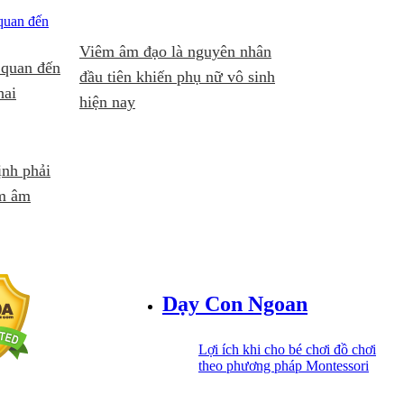
Viêm âm đạo là nguyên nhân
 quan đến
đầu tiên khiến phụ nữ vô sinh
hai
hiện nay
ịnh phải
êm âm
Dạy Con Ngoan
Lợi ích khi cho bé chơi đồ chơi
theo phương pháp Montessori