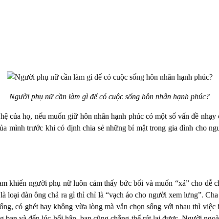
Người phụ nữ cần làm gì để có cuộc sống hôn nhân hạnh phúc?
hệ của họ, nếu muốn giữ hôn nhân hạnh phúc có một số vấn đề nhạy 
a mình trước khi có định chia sẻ những bí mật trong gia đình cho ngườ
m khiến người phụ nữ luôn cảm thấy bức bối và muốn “xả” cho dễ ch
 loại đàn ông chả ra gì thì chỉ là “vạch áo cho người xem lưng”. Cha
ng, có ghét hay không vừa lòng mà vẫn chọn sống với nhau thì việc b
ng bạn và đến lúc hối hận, bạn cũng chẳng thể rút lại được. Người ngoà