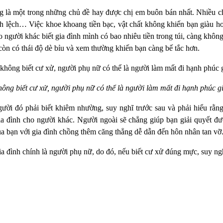
g là một trong những chủ đề hay được chị em buôn bán nhất. Nhiều ch
nh lệch… Việc khoe khoang tiền bạc, vật chất không khiến bạn giàu hơ
 người khác biết gia đình mình có bao nhiêu tiền trong túi, càng khôn
còn có thái độ dè bỉu và xem thường khiến bạn càng bế tắc hơn.
ông biết cư xử, người phụ nữ có thể là người làm mất đi hạnh phúc g
gười đó phải biết khiêm nhường, suy nghĩ trước sau và phải hiểu r
 đình cho người khác. Người ngoài sẽ chẳng giúp bạn giải quyết đượ
của bạn với gia đình chồng thêm căng thẳng dễ dẫn đến hôn nhân tan vỡ
a đình chính là người phụ nữ, do đó, nếu biết cư xử đúng mực, suy ngh