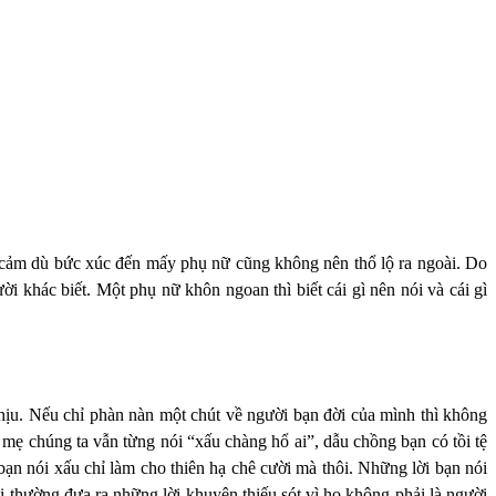
cảm dù bức xúc đến mấy phụ nữ cũng không nên thổ lộ ra ngoài. Do
i khác biết. Một phụ nữ khôn ngoan thì biết cái gì nên nói và cái gì
ịu. Nếu chỉ phàn nàn một chút về người bạn đời của mình thì không
 mẹ chúng ta vẫn từng nói “xấu chàng hổ ai”, dẫu chồng bạn có tồi tệ
ạn nói xấu chỉ làm cho thiên hạ chê cười mà thôi. Những lời bạn nói
i thường đưa ra những lời khuyên thiếu sót vì họ không phải là người