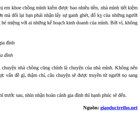
ị em khoe chồng mình kiếm được bao nhiêu tiền, nhà mình tiết kiệm
n mà đổi lại bạn phải nhận lấy sự ganh ghét, đố kỵ của những người
g hé miệng với ai những kế hoạch kinh doanh của mình. Bởi vì, không
ia đình
ằng chuyện nhà chồng cũng chính là chuyện của nhà mình. Không nên
c vấn đề gì, thậm chí, câu chuyện sẽ được truyền từ người nọ sang
.
ĩ trước sau, nhìn nhận hoàn cảnh gia đình thì hạnh phúc sẽ đến.
Nguồn:
giaoductretho.net