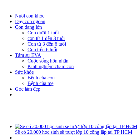
Nuôi con khỏe
Dạy con ngoan
Con đang lớn
Con dưới 1 tuổi
con từ 1 đến 3 tuổi
Con từ 3 đến 6 tuổi
Con trên 6 tuổi
Tâm sự EVA
Cuộc sống hôn nhân
Kinh nghiệm chăm con
Sức khỏe
Bệnh của con
Bệnh của mẹ
Góc làm đẹp
Sẽ có 20.000 học sinh sẽ trượt lớp 10 công lập tại TP HCM