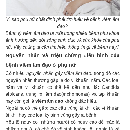
Vì sao phụ nữ nhất định phải tìm hiểu về bệnh viêm âm
đạo?
Bệnh lý viêm âm đạo là một trong nhiều bệnh phụ khoa
ảnh hưởng đến đời sống sinh dục và sức khỏe của phụ
nữ. Vậy chúng ta cần tìm hiểu thông tin gì về bệnh này?
Nguyên nhân và triệu chứng điển hình của
bệnh viêm âm đạo ở phụ nữ
Có nhiều
nguyên nhân gây viêm âm đạo
, trong đó các
nguyên nhân thường gặp là do vi khuẩn, nấm. Các loại
nấm và vi khuẩn có thể kể đến như là: Candida
albicans, trùng roi âm đạo(trichomonas) và tạp khuẩn
hay còn gọi là
viêm âm đạo
không đặc hiệu.
Ngoài ra có thể gặp: các cầu trùng ái khí, các vi khuẩn
ái khí, hay các loại ký sinh trùng gây ra bệnh.
Yếu tố nguy cơ: những người có nguy cao dễ mắc là
những người có chế độ vệ sinh không tốt, nghĩa là vệ