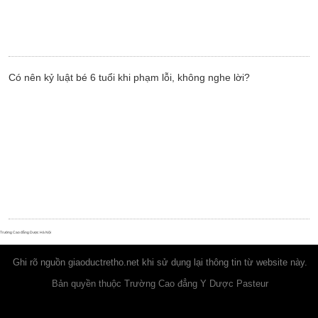
Có nên kỷ luật bé 6 tuổi khi phạm lỗi, không nghe lời?
Trường Cao đẳng Dược Hà Nội
Ghi rõ nguồn
giaoductretho.net
khi sử dụng lại thông tin từ website này.
Bản quyền thuộc Trường Cao đẳng Y Dược Pasteur