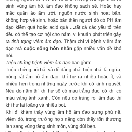
sinh vùng âm hộ, âm đạo không sạch sẽ. Hoặc hay
mặc quần áo ẩm ướt, nguồn nước sinh hoạt bẩn,
không hợp vệ sinh, hoặc bản thân người đó có PH âm
đạo kiềm quá hoặc acid quá…..tất cả các yếu tố trên
đều có thể tạo cơ hội cho nấm, vi khuẩn phát triển gây
ra
tình trạng viêm âm đạo
. Thậm chí vì bệnh viêm âm
đạo mà
cuộc sống hôn nhân
gặp nhiều vấn đề khó
nói.
Triệu chứng
bệnh viêm âm đạo
bao gồm:
Triệu chứng nổi bật và dễ dàng phát hiện nhất là ngứa,
nóng rát âm hộ âm đạo, khí hư ra nhiều hoặc ít, và
nhiều hơn trong những ngày trước khi có kinh nguyệt.
Nếu do nấm thì khí hư sẽ có màu trắng đục, có khi có
màu vàng ánh xanh. Còn nếu do trùng roi âm đạo thì
khí hư lại loãng và nhiều bọt.
Khi đi khám thấy vùng âm hộ âm đạo sưng phù nề,
viêm đỏ, trong trường hợp nặng còn thấy tổn thương
lan sang vùng tầng sinh môn, vùng đùi bẹn.