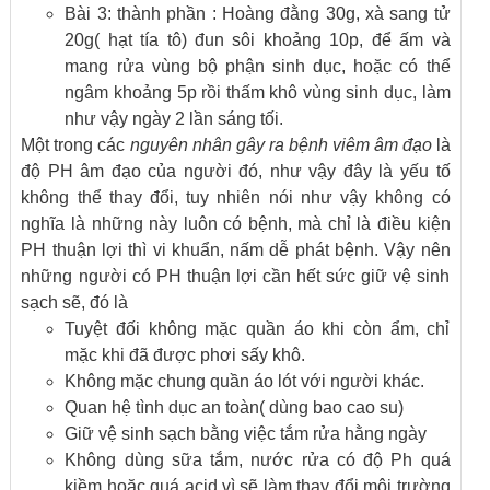
Bài 3: thành phần : Hoàng đằng 30g, xà sang tử
20g( hạt tía tô) đun sôi khoảng 10p, để ấm và
mang rửa vùng bộ phận sinh dục, hoặc có thể
ngâm khoảng 5p rồi thấm khô vùng sinh dục, làm
như vậy ngày 2 lần sáng tối.
Một trong các
nguyên nhân gây ra bệnh viêm âm đạo
là
độ PH âm đạo của người đó, như vậy đây là yếu tố
không thể thay đổi, tuy nhiên nói như vậy không có
nghĩa là những này luôn có bệnh, mà chỉ là điều kiện
PH thuận lợi thì vi khuẩn, nấm dễ phát bệnh. Vậy nên
những người có PH thuận lợi cần hết sức giữ vệ sinh
sạch sẽ, đó là
Tuyệt đối không mặc quần áo khi còn ẩm, chỉ
mặc khi đã được phơi sấy khô.
Không mặc chung quần áo lót với người khác.
Quan hệ tình dục an toàn( dùng bao cao su)
Giữ vệ sinh sạch bằng việc tắm rửa hằng ngày
Không dùng sữa tắm, nước rửa có độ Ph quá
kiềm hoặc quá acid vì sẽ làm thay đổi môi trường