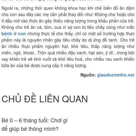
Ngoài ra, những thói quen không khoa học khi chế biến đồ ăn dặm
cho con sau đây các mẹ cần phải thay đổi như: Không cho hoặc cho
ít dầu mỡ vào thức ăn gây thiếu năng lượng trong khẩu phần của trẻ.
Không cho trẻ ăn cá, tôm, cua vì sợ con bị tiêu chảy cũng như mắc
bệnh ở con
nhưng thực tế cho thấy, chỉ có một số trường hợp thực
phẩm này là nguyên nhân gây tiêu chảy do dị ứng đồ tanh. Cho trẻ
ăn nhiều thực phẩm nguyên hạt, khó tiêu, thấp năng lượng như
miến, ngô, khoai.. Trộn quá nhiều đậu xanh, hạt sen, ý dĩ…trong bột
xay khiến trẻ sẽ khó nuốt và khó tiêu hoá, cho nhiều rau xanh khiến
bữa ăn của bé được cung cấp ít năng lượng.
Nguồn:
giaoductretho.net
CHỦ ĐỀ LIÊN QUAN
Bé 0 – 6 tháng tuổi: Chơi gì
để giúp bé thông minh?