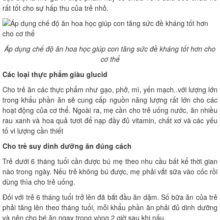
rất tốt cho sự hấp thu của trẻ nhỏ.
Áp dụng chế độ ăn hoa học giúp con tăng sức đề kháng tốt hơn cho
cơ thể
Các loại thực phẩm giàu glucid
Cho trẻ ăn các thực phẩm như gạo, phở, mì, yến mạch..với lượng lớn
trong khẩu phần ăn sẽ cung cấp nguồn năng lượng rất lớn cho các
hoạt động của cơ thể. Ngoài ra, mẹ cần cho trẻ uống nước, ăn nhiều
rau xanh và hoa quả tươi để nạp đầy đủ vitamin, chất xơ và các yếu
tố vi lượng cần thiết
Cho trẻ suy dinh dưỡng ăn đúng cách
Trẻ dưới 6 tháng tuổi cần được bú mẹ theo nhu cầu bất kể thời gian
nào trong ngày. Nếu trẻ không bú được, mẹ phải vắt sữa vào cốc rồi
dùng thìa cho trẻ uống.
Đối với trẻ 6 tháng tuổi trở lên đã bắt đầu ăn dặm. Số bữa ăn của trẻ
phải tăng lên theo tháng tuổi, mỗi khẩu phần ăn phải đủ dinh dưỡng
và nên cho bé ăn ngay trong vòng 2 giờ sau khi nấu.