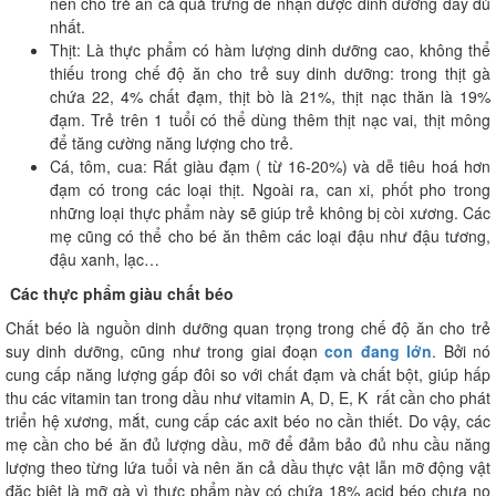
nên cho trẻ ăn cả quả trứng để nhận được dinh dưỡng đầy đủ
nhất.
Thịt: Là thực phẩm có hàm lượng dinh dưỡng cao, không thể
thiếu trong chế độ ăn cho trẻ suy dinh dưỡng: trong thịt gà
chứa 22, 4% chất đạm, thịt bò là 21%, thịt nạc thăn là 19%
đạm. Trẻ trên 1 tuổi có thể dùng thêm thịt nạc vai, thịt mông
để tăng cường năng lượng cho trẻ.
Cá, tôm, cua: Rất giàu đạm ( từ 16-20%) và dễ tiêu hoá hơn
đạm có trong các loại thịt. Ngoài ra, can xi, phốt pho trong
những loại thực phẩm này sẽ giúp trẻ không bị còi xương. Các
mẹ cũng có thể cho bé ăn thêm các loại đậu như đậu tương,
đậu xanh, lạc…
Các thực phẩm giàu chất béo
Chất béo là nguồn dinh dưỡng quan trọng trong chế độ ăn cho trẻ
suy dinh dưỡng, cũng như trong giai đoạn
con đang lớn
. Bởi nó
cung cấp năng lượng gấp đôi so với chất đạm và chất bột, giúp hấp
thu các vitamin tan trong dầu như vitamin A, D, E, K rất cần cho phát
triển hệ xương, mắt, cung cấp các axit béo no cần thiết. Do vậy, các
mẹ cần cho bé ăn đủ lượng dầu, mỡ để đảm bảo đủ nhu cầu năng
lượng theo từng lứa tuổi và nên ăn cả dầu thực vật lẫn mỡ động vật
đặc biệt là mỡ gà vì thực phẩm này có chứa 18% acid béo chưa no