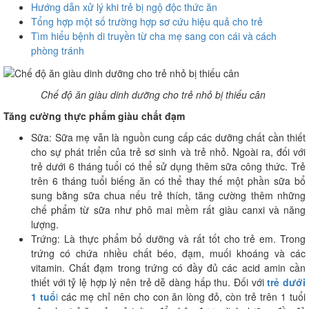
Hướng dẫn xử lý khi trẻ bị ngộ độc thức ăn
Tổng hợp một số trường hợp sơ cứu hiệu quả cho trẻ
Tìm hiểu bệnh di truyền từ cha mẹ sang con cái và cách
phòng tránh
Chế độ ăn giàu dinh dưỡng cho trẻ nhỏ bị thiếu cân
Tăng cường thực phẩm giàu chất đạm
Sữa: Sữa mẹ vẫn là nguồn cung cấp các dưỡng chất cần thiết
cho sự phát triển của trẻ sơ sinh và trẻ nhỏ. Ngoài ra, đối với
trẻ dưới 6 tháng tuổi có thể sử dụng thêm sữa công thức. Trẻ
trên 6 tháng tuổi biếng ăn có thể thay thế một phần sữa bổ
sung bằng sữa chua nếu trẻ thích, tăng cường thêm những
chế phẩm từ sữa như phô mai mềm rất giàu canxi và năng
lượng.
Trứng: Là thực phẩm bổ dưỡng và rất tốt cho trẻ em. Trong
trứng có chứa nhiều chất béo, đạm, muối khoáng và các
vitamin. Chất đạm trong trứng có đầy đủ các acid amin cần
thiết với tỷ lệ hợp lý nên trẻ dễ dàng hấp thu. Đối với
trẻ dưới
1 tuổ
i
các mẹ chỉ nên cho con ăn lòng đỏ, còn trẻ trên 1 tuổi