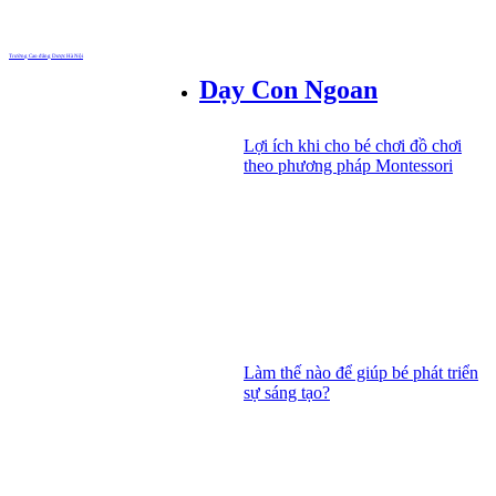
Trường Cao đẳng Dược Hà Nội
Dạy Con Ngoan
Lợi ích khi cho bé chơi đồ chơi
theo phương pháp Montessori
Làm thế nào để giúp bé phát triển
sự sáng tạo?