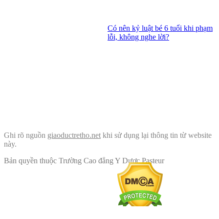
Có nên kỷ luật bé 6 tuổi khi phạm
lỗi, không nghe lời?
Ghi rõ nguồn
giaoductretho.net
khi sử dụng lại thông tin từ website
này.
Bản quyền thuộc Trường Cao đẳng Y Dược Pasteur