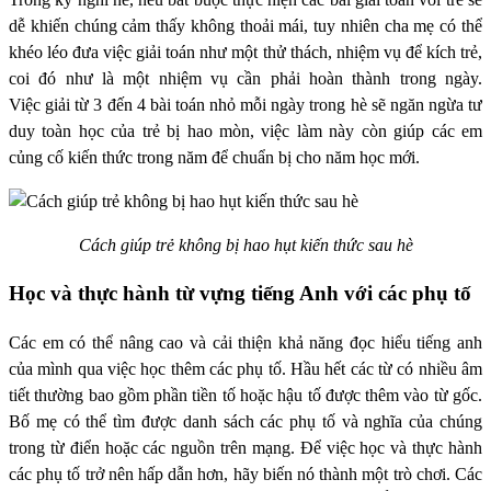
dễ khiến chúng cảm thấy không thoải mái, tuy nhiên cha mẹ có thể
khéo léo đưa việc giải toán như một thử thách, nhiệm vụ để kích trẻ,
coi đó như là một nhiệm vụ cần phải hoàn thành trong ngày.
Việc giải từ 3 đến 4 bài toán nhỏ mỗi ngày trong hè sẽ ngăn ngừa tư
duy toàn học của trẻ bị hao mòn, việc làm này còn giúp các em
củng cố kiến thức trong năm để chuẩn bị cho năm học mới.
Cách giúp trẻ không bị hao hụt kiến thức sau hè
Học và thực hành từ vựng tiếng Anh với các phụ tố
Các em có thể nâng cao và cải thiện khả năng đọc hiểu tiếng anh
của mình qua việc học thêm các phụ tố. Hầu hết các từ có nhiều âm
tiết thường bao gồm phần tiền tố hoặc hậu tố được thêm vào từ gốc.
Bố mẹ có thể tìm được danh sách các phụ tố và nghĩa của chúng
trong từ điển hoặc các nguồn trên mạng. Để việc học và thực hành
các phụ tố trở nên hấp dẫn hơn, hãy biến nó thành một trò chơi. Các