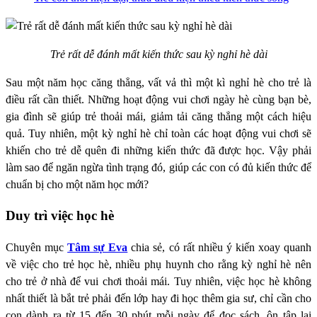
Trẻ rất dễ đánh mất kiến thức sau kỳ nghỉ hè dài
Sau một năm học căng thẳng, vất vả thì một kì nghỉ hè cho trẻ là
điều rất cần thiết. Những hoạt động vui chơi ngày hè cùng bạn bè,
gia đình sẽ giúp trẻ thoải mái, giảm tải căng thẳng một cách hiệu
quả. Tuy nhiên, một kỳ nghỉ hè chỉ toàn các hoạt động vui chơi sẽ
khiến cho trẻ dễ quên đi những kiến thức đã được học. Vậy phải
làm sao để ngăn ngừa tình trạng đó, giúp các con có đủ kiến thức để
chuẩn bị cho một năm học mới?
Duy trì việc học hè
Chuyên mục
Tâm sự Eva
chia sẻ, có rất nhiều ý kiến xoay quanh
về việc cho trẻ học hè, nhiều phụ huynh cho rằng kỳ nghỉ hè nên
cho trẻ ở nhà để vui chơi thoải mái. Tuy nhiên, việc học hè không
nhất thiết là bắt trẻ phải đến lớp hay đi học thêm gia sư, chỉ cần cho
con dành ra từ 15 đến 30 phút mỗi ngày để đọc sách, ôn tập lại