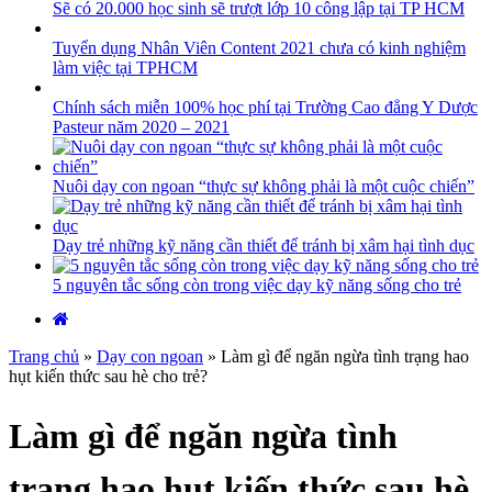
Sẽ có 20.000 học sinh sẽ trượt lớp 10 công lập tại TP HCM
Tuyển dụng Nhân Viên Content 2021 chưa có kinh nghiệm
làm việc tại TPHCM
Chính sách miễn 100% học phí tại Trường Cao đẳng Y Dược
Pasteur năm 2020 – 2021
Nuôi dạy con ngoan “thực sự không phải là một cuộc chiến”
Dạy trẻ những kỹ năng cần thiết để tránh bị xâm hại tình dục
5 nguyên tắc sống còn trong việc dạy kỹ năng sống cho trẻ
Trang chủ
»
Dạy con ngoan
»
Làm gì để ngăn ngừa tình trạng hao
hụt kiến thức sau hè cho trẻ?
Làm gì để ngăn ngừa tình
trạng hao hụt kiến thức sau hè