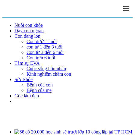
Nuôi con khỏe
Dạy con ngoan
Con đang lớn
Con dưới 1 tuổi
con từ 1 đến 3 tuổi
Con từ 3 đến 6 tuổi
Con trên 6 tuổi
Tâm sự EVA
Cuộc sống hôn nhân
Kinh nghiệm chăm con
Sức khỏe
Bệnh của con
Bệnh của mẹ
Góc làm đẹp