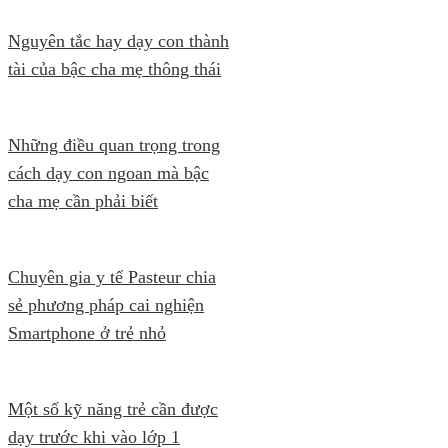
Nguyên tắc hay dạy con thành
tài của bậc cha mẹ thông thái
Những điều quan trọng trong
cách dạy con ngoan mà bậc
cha mẹ cần phải biết
Chuyên gia y tế Pasteur chia
sẻ phương pháp cai nghiện
Smartphone ở trẻ nhỏ
Một số kỹ năng trẻ cần được
dạy trước khi vào lớp 1