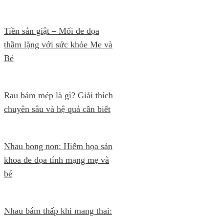
Tiền sản giật – Mối đe dọa
thầm lặng với sức khỏe Mẹ và
Bé
Rau bám mép là gì? Giải thích
chuyên sâu và hệ quả cần biết
Nhau bong non: Hiểm họa sản
khoa đe dọa tính mạng mẹ và
bé
Nhau bám thấp khi mang thai: