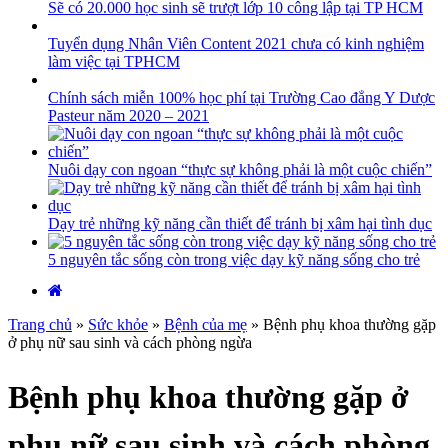
Sẽ có 20.000 học sinh sẽ trượt lớp 10 công lập tại TP HCM
Tuyển dụng Nhân Viên Content 2021 chưa có kinh nghiệm
làm việc tại TPHCM
Chính sách miễn 100% học phí tại Trường Cao đẳng Y Dược
Pasteur năm 2020 – 2021
Nuôi dạy con ngoan “thực sự không phải là một cuộc chiến”
Dạy trẻ những kỹ năng cần thiết để tránh bị xâm hại tình dục
5 nguyên tắc sống còn trong việc dạy kỹ năng sống cho trẻ
Trang chủ
»
Sức khỏe
»
Bệnh của mẹ
»
Bệnh phụ khoa thường gặp
ở phụ nữ sau sinh và cách phòng ngừa
Bệnh phụ khoa thường gặp ở
phụ nữ sau sinh và cách phòng