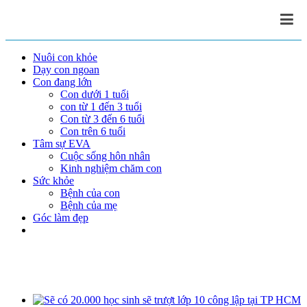
Nuôi con khỏe
Dạy con ngoan
Con đang lớn
Con dưới 1 tuổi
con từ 1 đến 3 tuổi
Con từ 3 đến 6 tuổi
Con trên 6 tuổi
Tâm sự EVA
Cuộc sống hôn nhân
Kinh nghiệm chăm con
Sức khỏe
Bệnh của con
Bệnh của mẹ
Góc làm đẹp