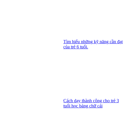
Tìm hiểu những kỹ năng cần đạt
của trẻ 6 tuổi.
Cách dạy thành công cho trẻ 3
tuổi học bảng chữ cái