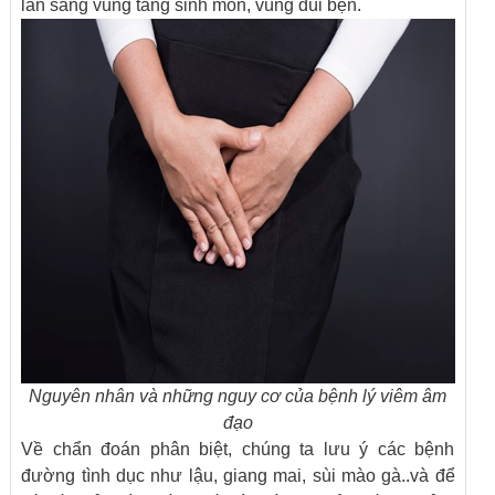
lan sang vùng tầng sinh môn, vùng đùi bẹn.
Nguyên nhân và những nguy cơ của bệnh lý viêm âm
đạo
Về chẩn đoán phân biệt, chúng ta lưu ý các bệnh
đường tình dục như lậu, giang mai, sùi mào gà..và để