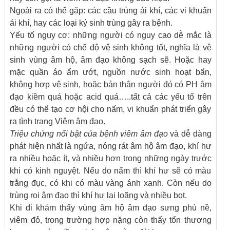
Ngoài ra có thể gặp: các cầu trùng ái khí, các vi khuẩn
ái khí, hay các loại ký sinh trùng gây ra bệnh.
Yếu tố nguy cơ: những người có nguy cao dễ mắc là
những người có chế độ vệ sinh không tốt, nghĩa là vệ
sinh vùng âm hộ, âm đạo không sạch sẽ. Hoặc hay
mặc quần áo ẩm ướt, nguồn nước sinh hoạt bẩn,
không hợp vệ sinh, hoặc bản thân người đó có PH âm
đạo kiềm quá hoặc acid quá…..tất cả các yếu tố trên
đều có thể tạo cơ hội cho nấm, vi khuẩn phát triển gây
ra tình trạng Viêm âm đạo.
Triệu chứng nổi bật của bệnh viêm âm đạo
và dễ dàng
phát hiện nhất là ngứa, nóng rát âm hộ âm đạo, khí hư
ra nhiều hoặc ít, và nhiều hơn trong những ngày trước
khi có kinh nguyệt. Nếu do nấm thì khí hư sẽ có màu
trắng đục, có khi có màu vàng ánh xanh. Còn nếu do
trùng roi âm đạo thì khí hư lại loãng và nhiều bọt.
Khi đi khám thấy vùng âm hộ âm đạo sưng phù nề,
viêm đỏ, trong trường hợp nặng còn thấy tổn thương