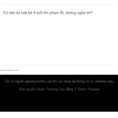
Có nên kỷ luật bé 6 tuổi khi phạm lỗi, không nghe lời?
Trường Cao đẳng Dược Hà Nội
Ghi rõ nguồn
giaoductretho.net
khi sử dụng lại thông tin từ website này.
Bản quyền thuộc Trường Cao đẳng Y Dược Pasteur