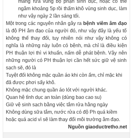
mang rửa vùng bộ phận sinh dục, hoặc có thể
ngâm khoảng 5p rồi thấm khô vùng sinh dục, làm
như vậy ngày 2 lần sáng tối.
Một trong các nguyên nhân gây ra
bệnh viêm âm đạo
là độ PH âm đạo của người đó, như vậy đây là yếu tố
không thể thay đổi, tuy nhiên nói như vậy không có
nghĩa là những này luôn có bệnh, mà chỉ là điều kiện
PH thuận lợi thì vi khuẩn, nấm dễ phát bệnh. Vậy nên
những người có PH thuận lợi cần hết sức giữ vệ sinh
sạch sẽ, đó là
Tuyệt đối không mặc quần áo khi còn ẩm, chỉ mặc khi
đã được phơi sấy khô.
Không mặc chung quần áo lót với người khác.
Quan hệ tình dục an toàn (dùng bao cao su)
Giữ vệ sinh sạch bằng việc tắm rửa hằng ngày
Không dùng sữa tắm, nước rửa có độ Ph quá kiềm
hoặc quá acid vì sẽ làm thay đổi môi trường âm đạo.
Nguồn
giaoductretho.net