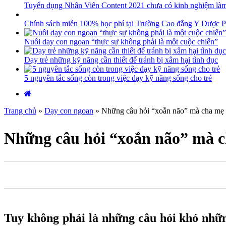
Tuyển dụng Nhân Viên Content 2021 chưa có kinh nghiệm là
Chính sách miễn 100% học phí tại Trường Cao đẳng Y Dược P
Nuôi dạy con ngoan “thực sự không phải là một cuộc chiến”
Dạy trẻ những kỹ năng cần thiết để tránh bị xâm hại tình dục
5 nguyên tắc sống còn trong việc dạy kỹ năng sống cho trẻ
Trang chủ
»
Dạy con ngoan
»
Những câu hỏi “xoắn não” mà cha mẹ t
Những câu hỏi “xoắn não” mà ch
0
0
0
Tuy không phải là những câu hỏi khó những