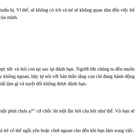
chuẩn bị. Vì thế, sẽ không có ích và trẻ sẽ không quan tâm đến việc bố
của mình.
bực tức và hỏi con tại sao lại đánh bạn. Người lớn chúng ta đều muốn
 hay không ngoan, hãy tự nói với bản thân rằng con chỉ đang hành động
phẩi làm gì và tuyệt đối không được đánh bạn.
 một phút chưa ạ?” cứ chốc lát một lần hỏi câu hỏi như thế. Và bạn sẽ
mà trẻ có thể ngồi yên hoặc chơi ngoan cho đến khi bạn làm xong việc.