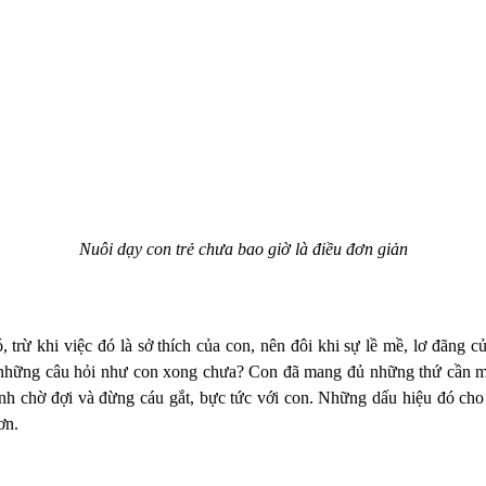
Nuôi dạy con trẻ chưa bao giờ là điều đơn giản
, trừ khi việc đó là sở thích của con, nên đôi khi sự lề mề, lơ đãng
n những câu hỏi như con xong chưa? Con đã mang đủ những thứ cần m
 chờ đợi và đừng cáu gắt, bực tức với con. Những dấu hiệu đó cho t
ơn.