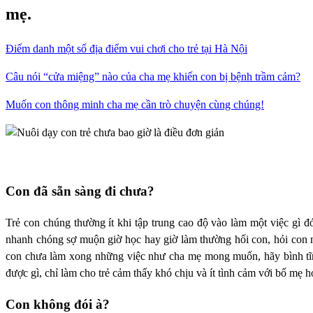
mẹ.
Điểm danh một số địa điểm vui chơi cho trẻ tại Hà Nội
Câu nói “cửa miệng” nào của cha mẹ khiến con bị bệnh trầm cảm?
Muốn con thông minh cha mẹ cần trò chuyện cùng chúng!
Con đã sẵn sàng đi chưa?
Trẻ con chúng thường ít khi tập trung cao độ vào làm một việc gì đó
nhanh chóng sợ muộn giờ học hay giờ làm thường hối con, hỏi co
con chưa làm xong những việc như cha mẹ mong muốn, hãy bình tĩnh
được gì, chỉ làm cho trẻ cảm thấy khó chịu và ít tình cảm với bố mẹ h
Con không đói à?