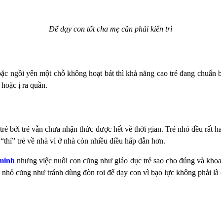
Để dạy con tốt cha mẹ cần phải kiên trì
ặc ngồi yên một chỗ không hoạt bát thì khả năng cao trẻ đang chuẩn bị 
 hoặc ị ra quần.
trẻ bởi trẻ vẫn chưa nhận thức được hết về thời gian. Trẻ nhỏ đều rất
thí” trẻ về nhà vì ở nhà còn nhiều điều hấp dẫn hơn.
minh
nhưng việc nuôi con cũng như giáo dục trẻ sao cho đúng và khoa h
ẻ nhỏ cũng như tránh dùng đòn roi để dạy con vì bạo lực không phải là