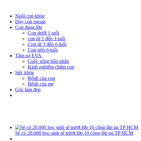
Nuôi con khỏe
Dạy con ngoan
Con đang lớn
Con dưới 1 tuổi
con từ 1 đến 3 tuổi
Con từ 3 đến 6 tuổi
Con trên 6 tuổi
Tâm sự EVA
Cuộc sống hôn nhân
Kinh nghiệm chăm con
Sức khỏe
Bệnh của con
Bệnh của mẹ
Góc làm đẹp
Sẽ có 20.000 học sinh sẽ trượt lớp 10 công lập tại TP HCM