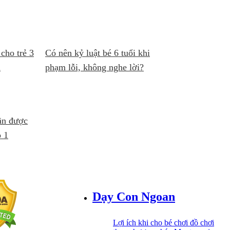
cho trẻ 3
Có nên kỷ luật bé 6 tuổi khi
i
phạm lỗi, không nghe lời?
ần được
p 1
Dạy Con Ngoan
Lợi ích khi cho bé chơi đồ chơi