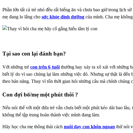
Phần lớn tất cả trẻ nhỏ đều rất biếng ăn và chưa bao giờ trong lịch s
mẹ đang lo lắng cho
sức khỏe dinh dưỡng
của mình. Cha mẹ không 
Tại sao con lại đánh bạn?
Với những trẻ
con trên 6 tuổi
thường hay xảy ra xô xát với những bạ
biết lý do vì sao chúng lại làm những việc đó. Nhưng sự thật là đến 
theo bản năng. Thay vì tốn thời gian hỏi những câu mà chính chúng cũ
Con đợi bố/mẹ một phút thôi ?
Nếu nói thế với một đứa trẻ vẫn chưa biết một phút kéo dài bao lâu, 
không thể tập trung hoàn thành việc mình đang làm.
Hãy học cha mẹ thông thái cách
nuôi dạy con khôn ngoan
thử nói v