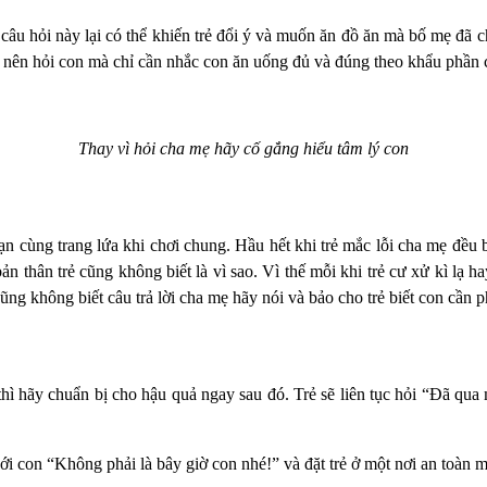
ử câu hỏi này lại có thể khiến trẻ đổi ý và muốn ăn đồ ăn mà bố mẹ đã 
nên hỏi con mà chỉ cần nhắc con ăn uống đủ và đúng theo khẩu phần 
Thay vì hỏi cha mẹ hãy cố gắng hiểu tâm lý con
n cùng trang lứa khi chơi chung. Hầu hết khi trẻ mắc lỗi cha mẹ đều 
bản thân trẻ cũng không biết là vì sao. Vì thế mỗi khi trẻ cư xử kì lạ
ng không biết câu trả lời cha mẹ hãy nói và bảo cho trẻ biết con cần 
thì hãy chuẩn bị cho hậu quả ngay sau đó. Trẻ sẽ liên tục hỏi “Đã qua
ới con “Không phải là bây giờ con nhé!” và đặt trẻ ở một nơi an toàn 