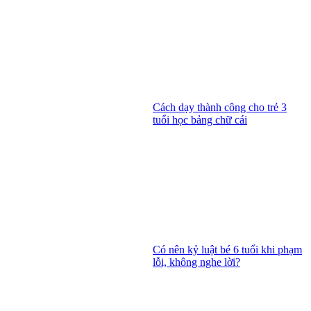
Cách dạy thành công cho trẻ 3
tuổi học bảng chữ cái
Có nên kỷ luật bé 6 tuổi khi phạm
lỗi, không nghe lời?