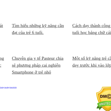
át
Tìm hiểu những kỹ năng cần
Cách dạy thành công 
đạt của trẻ 6 tuổi.
tuổi học bảng chữ cá
ong
Chuyên gia y tế Pasteur chia
Một số kỹ năng trẻ c
c
sẻ phương pháp cai nghiện
dạy trước khi vào lớ
Smartphone ở trẻ nhỏ
Trường Cao đẳng Dược Hà Nội