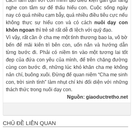
cách làm bạn với con mình tạo điều kiện gần gũi lắng
nghe con tâm sự để thấu hiểu con. Cuộc sống ngày
nay có quá nhiều cạm bẫy, quá nhiều điều tiêu cực nếu
không thực sự hiểu con và có cách
nuôi dạy con
khôn ngoan
thì trẻ sẽ rất dễ đi lệch với quỹ đạo.
Vì vậy, rất cần ở cha mẹ một tình thương bao la, vô bờ
bến để mãi kiên trì bên con, uốn nắn và hướng dẫn
từng bước đi. Phải có niềm tin vào một tương lai tốt
đẹp của đứa con yêu của mình, để trên chặng đường
cùng con bước đi, những lúc khó khăn cha mẹ không
nản chí, buông xuôi. Đừng để quan niệm “Cha mẹ sinh
con, trời sinh tính” làm nhụt chí khi đối diện với những
thách thức trong nuôi dạy con.
Nguồn: giaoductretho.net
CHỦ ĐỀ LIÊN QUAN