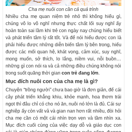
Cha mẹ nuôi con cần cả quá trình
Nhiều cha mẹ quan niệm trẻ nhỏ thì không hiểu gì,
chúng vô lo vô nghĩ nhưng thực chất lối suy nghĩ ấy
hoàn toàn sai lầm khi trẻ con ngày nay chúng hiểu biết
và phát triển tâm lý rất tốt. Và để nói hiểu được con là
phải hiểu được những diễn biến tâm lý bên trong, hiểu
được các mối quan hệ, khát vọng, cảm xúc, suy nghĩ,
mong muốn, sở thích, lo lắng, niềm vui, nỗi buồn…
những gì con nói ra và cả những điều chúng không nói
trong suốt quãng thời gian
con trẻ đang lớn
.
Mục đích nuôi con của cha mẹ là gì?
Chuyện “trồng người” chưa bao giờ là đơn giản, để cái
cây phát triển khẳng khiu, khỏe mạnh, hoa thơm trái
ngọt thì đâu chỉ có cho nó ăn, nuôi nó lớn là đủ. Cái sự
nghiệp ấy còn vất vả và gian nan hơn rất nhiều, đòi hỏi
cha mẹ cần có một cái nhìn trọn vẹn và tầm nhìn xa.
Mục đích cuối cùng của việc dạy dỗ và giáo dục con