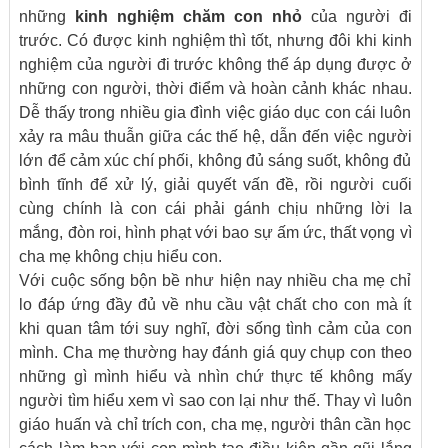
những
kinh nghiệm chăm con nhỏ
của người đi
trước. Có được kinh nghiệm thì tốt, nhưng đôi khi kinh
nghiệm của người đi trước không thể áp dụng được ở
những con người, thời điểm và hoàn cảnh khác nhau.
Dễ thấy trong nhiều gia đình việc giáo dục con cái luôn
xảy ra mâu thuẫn giữa các thế hệ, dẫn đến việc người
lớn để cảm xúc chí phối, không đủ sáng suốt, không đủ
bình tĩnh để xử lý, giải quyết vấn đề, rồi người cuối
cùng chính là con cái phải gánh chịu những lời la
mắng, đòn roi, hình phạt với bao sự ấm ức, thất vọng vì
cha mẹ không chịu hiểu con.
Với cuộc sống bộn bề như hiện nay nhiều cha mẹ chỉ
lo đáp ứng đầy đủ về nhu cầu vật chất cho con mà ít
khi quan tâm tới suy nghĩ, đời sống tình cảm của con
mình. Cha mẹ thường hay đánh giá quy chụp con theo
những gì mình hiểu và nhìn chứ thực tế không mấy
người tìm hiểu xem vì sao con lại như thế. Thay vì luôn
giáo huấn và chỉ trích con, cha mẹ, người thân cần học