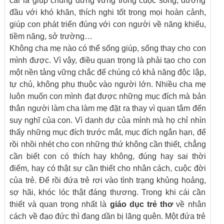
cái là giúp chúng đứng vững trong cuộc sống, đương
đầu với khó khăn, thích nghi tốt trong mọi hoàn cảnh,
giúp con phát triển đúng với con người về năng khiếu,
tiềm năng, sở trường…
Không cha mẹ nào có thể sống giúp, sống thay cho con
mình được. Vì vậy, điều quan trọng là phải tạo cho con
một nền tảng vững chắc để chúng có khả năng độc lập,
tự chủ, không phụ thuộc vào người lớn. Nhiều cha mẹ
luôn muốn con mình đạt được những mục đích mà bản
thân người làm cha làm mẹ đặt ra thay vì quan tâm đến
suy nghĩ của con. Vì danh dự của mình mà họ chỉ nhìn
thấy những mục đích trước mắt, mục đích ngắn hạn, để
rồi nhồi nhét cho con những thứ không cần thiết, chẳng
cần biết con có thích hay không, đúng hay sai thời
điểm, hay có thật sự cần thiết cho nhân cách, cuộc đời
của trẻ. Để rồi đứa trẻ rơi vào tình trạng khủng hoảng,
sợ hãi, khóc lóc thật đáng thương. Trong khi cái cần
thiết và quan trọng nhất là
giáo dục trẻ thơ
về nhân
cách về đạo đức thì đang dần bị lãng quên. Một đứa trẻ