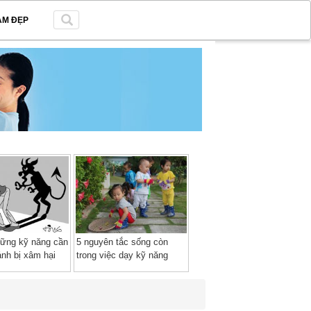
ÀM ĐẸP
hững kỹ năng cần
5 nguyên tắc sống còn
ránh bị xâm hại
trong việc dạy kỹ năng
sống cho trẻ