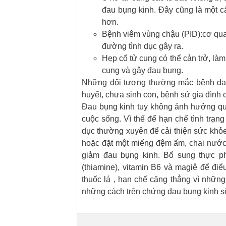
đau bụng kinh. Đây cũng là một c
hơn.
Bệnh viêm vùng chậu (PID):cơ qua
đường tình dục gây ra.
Hẹp cổ tử cung có thể cản trở, làm
cung và gây đau bụng.
Những đối tượng thường mắc bệnh đau 
huyết, chưa sinh con, bệnh sử gia đình 
Đau bụng kinh tuy không ảnh hưởng quá
cuộc sống. Vì thế để hạn chế tình trạn
dục thường xuyên để cải thiện sức khỏ
hoặc đặt một miếng đệm ấm, chai nước
giảm đau bụng kinh. Bổ sung thực ph
(thiamine), vitamin B6 và magiê để điể
thuốc lá , hạn chế căng thẳng vì những
những cách trên chứng đau bụng kinh s