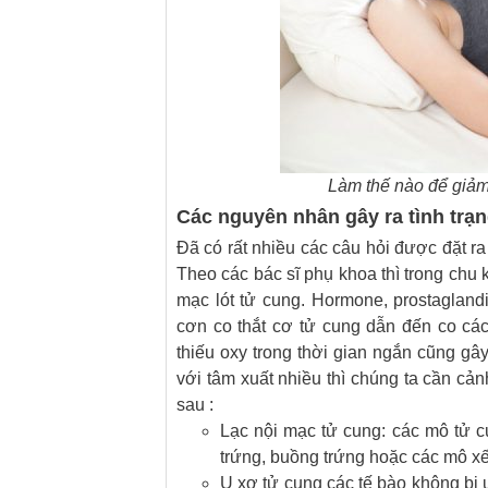
Làm thế nào để giảm 
Các nguyên nhân gây ra tình trạ
Đã có rất nhiều các câu hỏi được đặt r
Theo các bác sĩ phụ khoa thì trong chu 
mạc lót tử cung. Hormone, prostagland
cơn co thắt cơ tử cung dẫn đến co cá
thiếu oxy trong thời gian ngắn cũng g
với tâm xuất nhiều thì chúng ta cần cả
sau :
Lạc nội mạc tử cung: các mô tử cu
trứng, buồng trứng hoặc các mô 
U xơ tử cung các tế bào không bị 