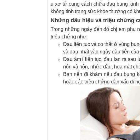
u xơ tử cung cách chữa đau bụng kinh h
không tình trạng sức khỏe thường có khu
Những dấu hiệu và triệu chứng c
Trong những ngày đèn đỏ chị em phụ n
triệu chứng như:
Đau liên tục và co thắt ở vùng bụ
và đau nhất vào ngày đầu tiên của 
Đau âm ỉ liên tục, đau lan ra sau 
nôn và nôn, nhức đầu, hoa mặt ch
Bạn nên đi khám nếu đau bụng k
hoặc các triệu chứng dần xấu đi ho