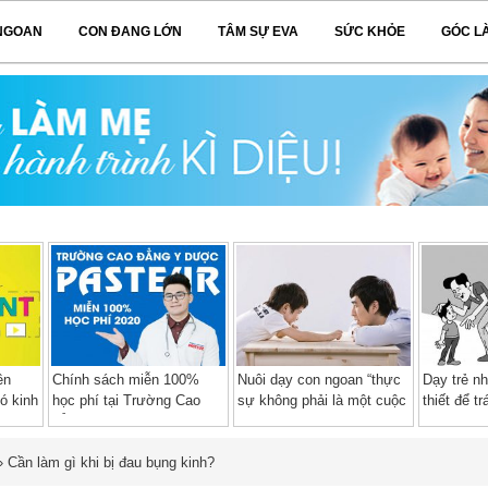
NGOAN
CON ĐANG LỚN
TÂM SỰ EVA
SỨC KHỎE
GÓC L
ên
Chính sách miễn 100%
Nuôi dạy con ngoan “thực
Dạy trẻ n
ó kinh
học phí tại Trường Cao
sự không phải là một cuộc
thiết để t
đẳng Y Dược Pasteur năm
chiến”
tình dục
2020 – 2021
»
Cần làm gì khi bị đau bụng kinh?