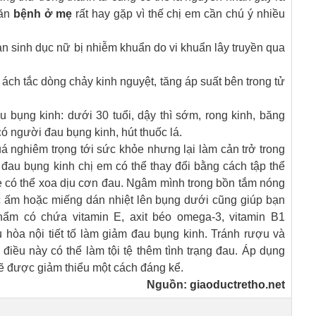
ăn
bệnh ở mẹ
rất hay gặp vì thế chị em cần chú ý nhiều
n sinh dục nữ bị nhiễm khuẩn do vi khuẩn lây truyền qua
 ách tắc dòng chảy kinh nguyệt, tăng áp suất bên trong tử
bụng kinh: dưới 30 tuổi, dậy thì sớm, rong kinh, băng
có người đau bụng kinh, hút thuốc lá.
 nghiêm trọng tới sức khỏe nhưng lại làm cản trở trong
g đau bụng kinh chị em có thể thay đổi bằng cách tập thể
e có thể xoa dịu cơn đau. Ngâm mình trong bồn tắm nóng
 ấm hoặc miếng dán nhiệt lên bụng dưới cũng giúp bạn
ẩm có chứa vitamin E, axit béo omega-3, vitamin B1
u hòa nội tiết tố làm giảm đau bụng kinh. Tránh rượu và
 điều này có thể làm tội tệ thêm tình trạng đau. Áp dụng
ẽ được giảm thiểu một cách đáng kể.
Nguồn:
giaoductretho.net