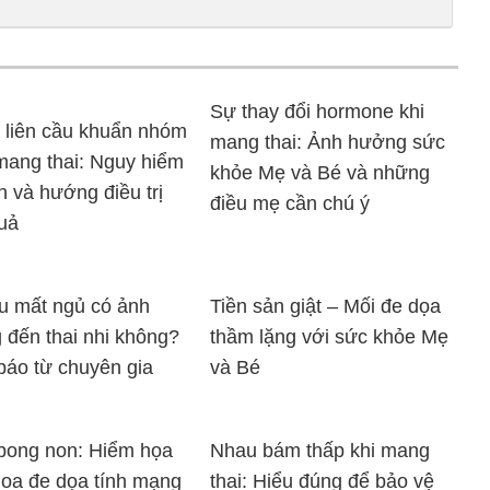
Sự thay đổi hormone khi
 liên cầu khuẩn nhóm
mang thai: Ảnh hưởng sức
mang thai: Nguy hiểm
khỏe Mẹ và Bé và những
n và hướng điều trị
điều mẹ cần chú ý
uả
u mất ngủ có ảnh
Tiền sản giật – Mối đe dọa
đến thai nhi không?
thầm lặng với sức khỏe Mẹ
báo từ chuyên gia
và Bé
bong non: Hiểm họa
Nhau bám thấp khi mang
hoa đe dọa tính mạng
thai: Hiểu đúng để bảo vệ