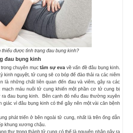
thiểu được tình trạng đau bụng kinh?
ng đau bụng kinh
a trong chuyên mục
tâm sự eva
về vấn đề đâu bụng kinh.
kỳ kinh nguyệt, tử cung sẽ co bóp để đào thải ra các niêm
in là những chất liên quan đến đau và viêm, gây ra các
c mạch máu nuôi tử cung khiến một phần cơ tử cung bị
ây ra đau bụng kinh. Bên cạnh đó nếu đau thường xuyên
nh giác vì đâu bụng kinh có thể gây nên một vài căn bệnh
ng phát triển ở bên ngoài tử cung, nhất là trên ống dẫn
xếp khung xương chậu.
ung thư trong thành tử cung có thể là nguyên nhân gây ra