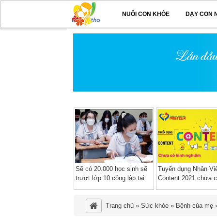
NUÔI CON KHỎE
DẠY CON 
Sẽ có 20.000 học sinh sẽ
Tuyển dụng Nhân Vi
trượt lớp 10 công lập tại
Content 2021 chưa c
TP HCM
nghiệm làm việc tại
TPHCM
Trang chủ
»
Sức khỏe
»
Bệnh của mẹ