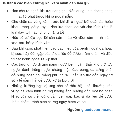
Để tránh các biến chứng khi xăm mình cần làm gì?
Hạn chế ra ngoài khi trời nắng gắt. Nên dùng kem chống nắng
ít nhất 15 phút trước khi ra ngoài nắng.
Che chắn da vùng xăm trước khi đi ra ngoài bởi quần áo hoặc
khẩu trang, găng tay… Nên lựa chọn loại vải che hình xăm là
loại dày, tối màu, chống nắng tốt
Nếu có cơ địa sẹo lồi cần cân nhắc về việc xăm mình tránh
sẹo xấu, hỏng hình xăm
Sau khi xăm, phát hiện các dấu hiệu của bệnh ngoài da hoặc
bị sẹo, hãy đến gặp bác sĩ da liễu để được thăm khám và điều
trị các bệnh ngoài ra kịp thời
Các trường hợp dị ứng nặng người bệnh cảm thấy khó thở, tức
ngực, đánh trống ngực, chóng mặt, đau bụng, da sưng phù,
đỏ bừng hoặc nổi mảng phù ngứa… cần lập tức đến ngay cơ
sở y tế gần nhất để được xử trí kịp thời.
Những trường hợp dị ứng nhẹ có dấu hiệu bất thường trên
vùng da xăm hình nhưng không ảnh hưởng đến một bộ phận
khác của cơ thể, cũng cần đến gặp bác sĩ da liễu để được
thăm khám tránh biến chứng nguy hiểm về sau.
Nguồn:
giaoductretho.net