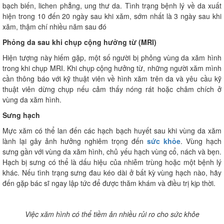
bạch biến, lichen phẳng, ung thư da. Tình trạng bệnh lý về da xuất
hiện trong 10 đến 20 ngày sau khi xăm, sớm nhất là 3 ngày sau khi
xăm, thậm chí nhiều năm sau đó
Phỏng da sau khi chụp cộng hưởng từ (MRI)
Hiện tượng này hiếm gặp, một số người bị phỏng vùng da xăm hình
trong khi chụp MRI. Khi chụp cộng hưởng từ, những người xăm mình
cần thông báo với kỹ thuật viên về hình xăm trên da và yêu cầu kỹ
thuật viên dừng chụp nếu cảm thấy nóng rát hoặc châm chích ở
vùng da xăm hình.
Sưng hạch
Mực xăm có thể lan đến các hạch bạch huyết sau khi vùng da xăm
lành lại gây ảnh hưởng nghiêm trọng đến
sức khỏe
. Vùng hạch
sưng gần với vùng da xăm hình, chủ yếu hạch vùng cổ, nách và bẹn.
Hạch bị sưng có thể là dấu hiệu của nhiễm trùng hoặc một bệnh lý
khác. Nếu tình trạng sưng đau kéo dài ở bất kỳ vùng hạch nào, hãy
đến gặp bác sĩ ngay lập tức để được thăm khám và điều trị kịp thời.
Việc xăm hình có thể tiềm ản nhiều rủi ro cho sức khỏe