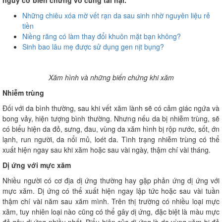
nguy cơ biến chứng vô cùng tai hại.
Những chiêu xóa mờ vết rạn da sau sinh nhờ nguyên liệu rẻ
tiền
Niềng răng có làm thay đổi khuôn mặt bạn không?
Sinh bao lâu mẹ được sử dụng gen nịt bụng?
Xăm hình và những biến chứng khi xăm
Nhiễm trùng
Đối với da bình thường, sau khi vết xăm lành sẽ có cảm giác ngứa và
bong vảy, hiện tượng bình thường. Nhưng nếu da bị nhiễm trùng, sẽ
có biểu hiện da đỏ, sưng, đau, vùng da xăm hình bị rộp nước, sốt, ớn
lạnh, run người, da nổi mủ, loét da. Tình trạng nhiễm trùng có thể
xuất hiện ngay sau khi xăm hoặc sau vài ngày, thậm chí vài tháng.
Dị ứng với mực xăm
Nhiều người có cơ địa dị ứng thường hay gặp phản ứng dị ứng với
mực xăm. Dị ứng có thể xuất hiện ngay lập tức hoặc sau vài tuần
thậm chí vài năm sau xăm mình. Trên thị trường có nhiều loại mực
xăm, tuy nhiên loại nào cũng có thể gây dị ứng, đặc biệt là màu mực