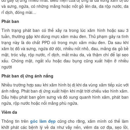
đỏ gây dị ứng nhiều nhất. Biểu hiện của dị ứng là da vùng xăm bị đỏ
và sưng, ngứa, có những mảng hoặc nốt gồ lên da, da rộp nước, da
rỉ dịch, đóng mài…
Phát ban
Tình trạng phát ban có thể xảy ra trong lúc xăm hình hoặc sau 3
tuần, thường gặp khi dùng mực xăm màu đen. Thủ phạm gây ra tình
trạng này là do chất PPD có trong mực xăm màu đen. Da sau khi
xăm bị đỏ và sưng, ngứa dữ dội, nhiều nốt nhỏ, đau, mảng da gồ bề
mặt, tróc vảy, rộp nước, rỉ dịch, mất màu da, và thậm chí để lại sẹo
xấu. Chóng mặt, ngất xỉu hoặc đau bụng cũng xuất hiện ở nhiều
người
Phát ban dị ứng ánh nắng
Nhiều trường hợp sau khi xăm hình bị dị khi da vùng xăm tiếp xúc với
ánh nắng. Phát ban dị ứng xuất hiện khi mặt trời chiếu vào hình xăm.
Dấu hiệu phát ban gồm sưng và đỏ xung quanh hình xăm, phát ban
ngứa, rộp nước hoặc nổi mảng phù ngứa.
Viêm da
Thông tin trên
góc làm đẹp
cũng cho rằng, xăm mình có thể làm
khởi phát các bệnh lý về da như vảy nến, viêm da cơ địa, sẹo lồi,