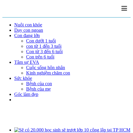
Nuôi con khỏe
Dạy con ngoan
Con đang lớn
Con dưới 1 tuổi
con từ 1 đến 3 tuổi
Con từ 3 đến 6 tuổi
Con trên 6 tuổi
Tâm sự EVA
Cuộc sống hôn nhân
Kinh nghiệm chăm con
Sức khỏe
Bệnh của con
Bệnh của mẹ
Góc làm đẹp