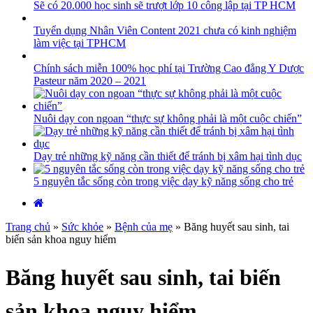
Sẽ có 20.000 học sinh sẽ trượt lớp 10 công lập tại TP HCM
Tuyển dụng Nhân Viên Content 2021 chưa có kinh nghiệm
làm việc tại TPHCM
Chính sách miễn 100% học phí tại Trường Cao đẳng Y Dược
Pasteur năm 2020 – 2021
Nuôi dạy con ngoan “thực sự không phải là một cuộc chiến”
Dạy trẻ những kỹ năng cần thiết để tránh bị xâm hại tình dục
5 nguyên tắc sống còn trong việc dạy kỹ năng sống cho trẻ
Trang chủ
»
Sức khỏe
»
Bệnh của mẹ
»
Băng huyết sau sinh, tai
biến sản khoa nguy hiểm
Băng huyết sau sinh, tai biến
sản khoa nguy hiểm