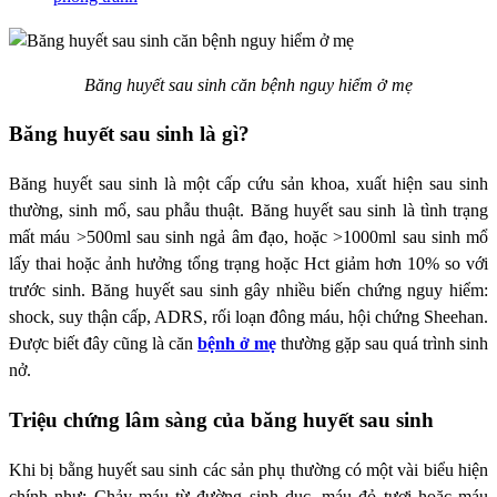
Băng huyết sau sinh căn bệnh nguy hiểm ở mẹ
Băng huyết sau sinh là gì?
Băng huyết sau sinh là một cấp cứu sản khoa, xuất hiện sau sinh
thường, sinh mổ, sau phẫu thuật. Băng huyết sau sinh là tình trạng
mất máu >500ml sau sinh ngả âm đạo, hoặc >1000ml sau sinh mổ
lấy thai hoặc ảnh hưởng tổng trạng hoặc Hct giảm hơn 10% so với
trước sinh. Băng huyết sau sinh gây nhiều biến chứng nguy hiểm:
shock, suy thận cấp, ADRS, rối loạn đông máu, hội chứng Sheehan.
Được biết đây cũng là căn
bệnh ở mẹ
thường gặp sau quá trình sinh
nở.
Triệu chứng lâm sàng của băng huyết sau sinh
Khi bị bằng huyết sau sinh các sản phụ thường có một vài biểu hiện
chính như: Chảy máu từ đường sinh dục, máu đỏ tươi hoặc máu