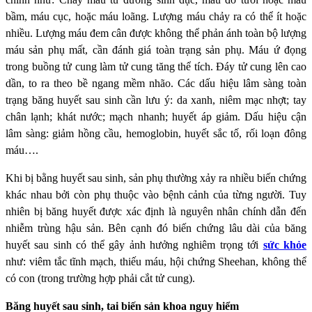
bầm, máu cục, hoặc máu loãng. Lượng máu chảy ra có thể ít hoặc
nhiều. Lượng máu đem cân được không thể phản ánh toàn bộ lượng
máu sản phụ mất, cần đánh giá toàn trạng sản phụ. Máu ứ đọng
trong buồng tử cung làm tử cung tăng thể tích. Đáy tử cung lên cao
dần, to ra theo bề ngang mềm nhão. Các dấu hiệu lâm sàng toàn
trạng băng huyết sau sinh cần lưu ý: da xanh, niêm mạc nhợt; tay
chân lạnh; khát nước; mạch nhanh; huyết áp giảm. Dấu hiệu cận
lâm sàng: giảm hồng cầu, hemoglobin, huyết sắc tố, rối loạn đông
máu….
Khi bị bằng huyết sau sinh, sản phụ thường xảy ra nhiều biến chứng
khác nhau bởi còn phụ thuộc vào bệnh cảnh của từng người. Tuy
nhiên bị băng huyết được xác định là nguyên nhân chính dẫn đến
nhiễm trùng hậu sản. Bên cạnh đó biến chứng lâu dài của băng
huyết sau sinh có thể gây ảnh hưởng nghiêm trọng tới
sức khỏe
như: viêm tắc tĩnh mạch, thiếu máu, hội chứng Sheehan, không thể
có con (trong trường hợp phải cắt tử cung).
Băng huyết sau sinh
,
tai biến sản khoa nguy hiểm