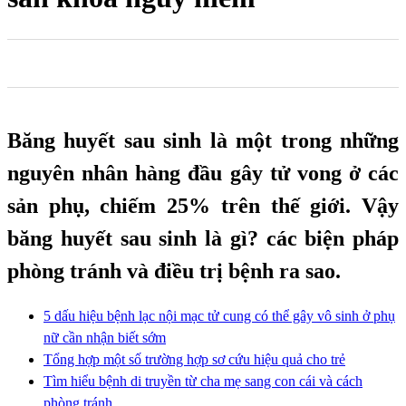
0
0
0
Băng huyết sau sinh là một trong những
nguyên nhân hàng đầu gây tử vong ở các
sản phụ, chiếm 25% trên thế giới. Vậy
băng huyết sau sinh là gì? các biện pháp
phòng tránh và điều trị bệnh ra sao.
5 dấu hiệu bệnh lạc nội mạc tử cung có thể gây vô sinh ở phụ
nữ cần nhận biết sớm
Tổng hợp một số trường hợp sơ cứu hiệu quả cho trẻ
Tìm hiểu bệnh di truyền từ cha mẹ sang con cái và cách
phòng tránh