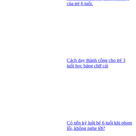
của trẻ 6 tuổi.
Cách dạy thành công cho trẻ 3
tuổi học bảng chữ cái
Có nên kỷ luật bé 6 tuổi khi phạm
lỗi, không nghe lời?