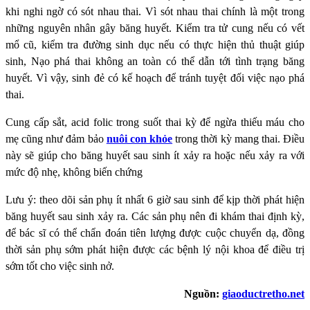
khi nghi ngờ có sót nhau thai. Vì sót nhau thai chính là một trong
những nguyên nhân gây băng huyết. Kiểm tra tử cung nếu có vết
mổ cũ, kiểm tra đường sinh dục nếu có thực hiện thủ thuật giúp
sinh, Nạo phá thai không an toàn có thể dẫn tới tình trạng băng
huyết. Vì vậy, sinh đẻ có kế hoạch để tránh tuyệt đối việc nạo phá
thai.
Cung cấp sắt, acid folic trong suốt thai kỳ để ngừa thiếu máu cho
mẹ cũng như đảm bảo
nuôi con khỏe
trong thời kỳ mang thai. Điều
này sẽ giúp cho băng huyết sau sinh ít xảy ra hoặc nếu xảy ra với
mức độ nhẹ, không biến chứng
Lưu ý: theo dõi sản phụ ít nhất 6 giờ sau sinh để kịp thời phát hiện
băng huyết sau sinh xảy ra. Các sản phụ nên đi khám thai định kỳ,
để bác sĩ có thể chẩn đoán tiên lượng được cuộc chuyển dạ, đồng
thời sản phụ sớm phát hiện được các bệnh lý nội khoa để điều trị
sớm tốt cho việc sinh nở.
Nguồn:
giaoductretho.net