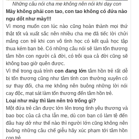
Những câu nói cha mẹ không nên nói khi dạy con
Mày không phải con tao, con tao không có đứa nào
ngu dốt như mày!!!
Vì mong muốn con lúc nào cũng hoàn thành mọi thứ
thật tốt và xuất sắc nên nhiều cha mẹ đã tiếc lời chửi
mắng con trẻ khi con vô tình học có kết quả học tập
thua kém bạn bè. Có những câu nói sẽ làm tổn thương
tâm hồn con người cả đời, có trôi qua cả đời cũng sẽ
không bao giờ quên được.
Vì thế trong quá trình
con đang lớn
tâm hồn trẻ rất dễ
bị tổn thương cũng như tâm tính con thường xuyên có
sự thay đổi, cha mẹ không nên buông những lời nói
cay độc, mạt sát làm tổn thương đến tâm hồn trẻ.
Loại như mày thì làm nên trò trống gì
?
Một đứa trẻ cần được lớn lên trong tình yêu thương và
bao bọc của cả cha lẫn mẹ, dù con bạn có làm tệ đến
đâu hay dở như thế nào thì người lớn cũng không nên
buông những câu chế giễu hãy xúc phạm tới tâm hồn
con trẻ.