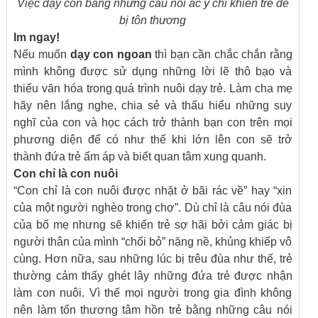
Việc dạy con bằng những câu nói ác ý chỉ khiến trẻ dễ
bị tôn thương
Im ngay!
Nếu muốn
dạy con ngoan
thì bạn cần chắc chắn rằng
mình không được sử dụng những lời lẽ thô bạo và
thiếu văn hóa trong quá trình nuôi dạy trẻ. Làm cha mẹ
hãy nên lắng nghe, chia sẻ và thấu hiểu những suy
nghĩ của con và học cách trở thành bạn con trên mọi
phương diện để có như thế khi lớn lên con sẽ trở
thành đứa trẻ ấm áp và biết quan tâm xung quanh.
Con chỉ là con nuôi
“Con chỉ là con nuôi được nhặt ở bãi rác về” hay “xin
của một người nghèo trong chợ”. Dù chỉ là câu nói đùa
của bố mẹ nhưng sẽ khiến trẻ sợ hãi bởi cảm giác bị
người thân của mình “chối bỏ” nặng nề, khủng khiếp vô
cùng. Hơn nữa, sau những lúc bị trêu đùa như thế, trẻ
thường cảm thấy ghét lây những đứa trẻ được nhận
làm con nuôi. Vì thế mọi người trong gia đình không
nên làm tổn thương tâm hồn trẻ bằng những câu nói