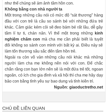
như thế chúng sẽ ám ảnh tâm hồn con.
K
hông bằng con nhà người ta
Một trong những câu nói có mức độ “sát thương” hàng
đầu với con trẻ là câu so sánh bé với những đứa trẻ
khác. Cảm giác kém cỏi sẽ đeo bám bé rất lâu, dễ gây
tâm lí tự ti, chán nản. Vì thế một trong những
kinh
nghiệm chăm con
mà cha mẹ cần phải biết là tuyệt
đối không so sánh con mình với bất kỳ ai. Điều này sẽ
làm tổn thương sâu sắc đến tâm hồn trẻ.
Ngoài ra còn vô vàn những câu nói khác mà những
người làm cha mẹ không nên nói với con. Để chắc
chắn rằng con bạn lớn nên sẽ là một đứa trẻ tốt, ngoan
ngoãn, có ích cho gia đình và xã hội thì cha mẹ hãy dạy
bảo con bằng tình yêu sự bao dung và tính kiên trì.
Nguồn:
giaoductretho.net
CHỦ ĐỀ LIÊN QUAN