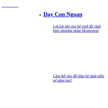
Trường Cao đẳng Dược Hà Nội
Dạy Con Ngoan
Lợi ích khi cho bé chơi đồ chơi
theo phương pháp Montessori
Làm thế nào để giúp bé phát triển
sự sáng tạo?