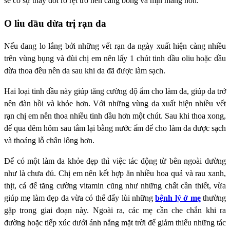
sẽ có sự thay đổi rõ rệt trở nên căng bóng và mịn màng hơn.
O liu dầu dừa trị rạn da
Nếu đang lo lắng bởi những vết rạn da ngày xuất hiện càng nhiều
trên vùng bụng và đùi chị em nên lấy 1 chút tinh dầu oliu hoặc dầu
dừa thoa đều nên da sau khi da đã được làm sạch.
Hai loại tinh dầu này giúp tăng cường độ ẩm cho làm da, giúp da trở
nên đàn hồi và khỏe hơn. Với những vùng da xuất hiện nhiều vết
rạn chị em nên thoa nhiều tinh dầu hơn một chút. Sau khi thoa xong,
để qua đêm hôm sau tắm lại bằng nước ấm để cho làm da được sạch
và thoáng lỗ chân lông hơn.
Để có một làm da khỏe đẹp thì việc tác động từ bên ngoài dường
như là chưa đủ. Chị em nên kết hợp ăn nhiều hoa quả và rau xanh,
thịt, cá để tăng cường vitamin cũng như những chất cần thiết, vừa
giúp mẹ làm đẹp da vừa có thể đẩy lùi những
bệnh lý ở mẹ
thường
gặp trong giai đoạn này. Ngoài ra, các mẹ cần che chắn khi ra
đường hoặc tiếp xúc dưới ánh nắng mặt trời để giảm thiểu những tác