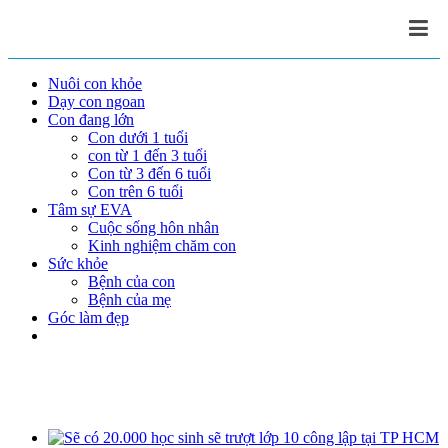
Nuôi con khỏe
Dạy con ngoan
Con đang lớn
Con dưới 1 tuổi
con từ 1 đến 3 tuổi
Con từ 3 đến 6 tuổi
Con trên 6 tuổi
Tâm sự EVA
Cuộc sống hôn nhân
Kinh nghiệm chăm con
Sức khỏe
Bệnh của con
Bệnh của mẹ
Góc làm đẹp