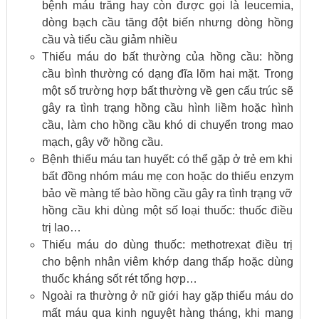
bệnh máu trăng hay còn được gọi là leucemia,
dòng bạch cầu tăng đột biến nhưng dòng hồng
cầu và tiểu cầu giảm nhiều
Thiếu máu do bất thường của hồng cầu: hồng
cầu bình thường có dạng đĩa lõm hai mặt. Trong
một số trường hợp bất thường về gen cấu trúc sẽ
gây ra tình trạng hồng cầu hình liềm hoặc hình
cầu, làm cho hồng cầu khó di chuyển trong mao
mạch, gây vỡ hồng cầu.
Bệnh thiếu máu tan huyết: có thể gặp ở trẻ em khi
bất đồng nhóm máu mẹ con hoặc do thiếu enzym
bảo về màng tế bào hồng cầu gây ra tình trạng vỡ
hồng cầu khi dùng một số loại thuốc: thuốc điều
trị lao…
Thiếu máu do dùng thuốc: methotrexat điều trị
cho bệnh nhân viêm khớp dang thấp hoặc dùng
thuốc kháng sốt rét tổng hợp…
Ngoài ra thường ở nữ giới hay gặp thiếu máu do
mất máu qua kinh nguyệt hàng tháng, khi mang