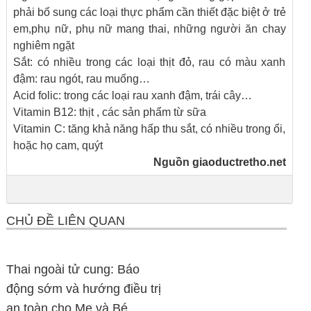
phải bố sung các loại thực phẩm cần thiết đặc biệt ở trẻ
em,phụ nữ, phụ nữ mang thai, những người ăn chay
nghiêm ngặt
Sắt: có nhiều trong các loại thịt đỏ, rau có màu xanh
đậm: rau ngót, rau muống…
Acid folic: trong các loại rau xanh đậm, trái cây…
Vitamin B12: thịt , các sản phẩm từ sữa
Vitamin C: tăng khả năng hấp thu sắt, có nhiều trong ổi,
hoặc họ cam, quýt
Nguồn
giaoductretho.net
CHỦ ĐỀ LIÊN QUAN
Thai ngoài tử cung: Báo
động sớm và hướng điều trị
an toàn cho Mẹ và Bé