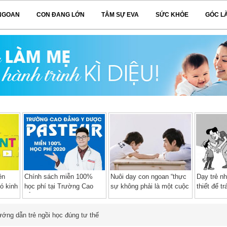
NGOAN
CON ĐANG LỚN
TÂM SỰ EVA
SỨC KHỎE
GÓC L
ên
Chính sách miễn 100%
Nuôi dạy con ngoan “thực
Dạy trẻ n
ó kinh
học phí tại Trường Cao
sự không phải là một cuộc
thiết để t
đẳng Y Dược Pasteur năm
chiến”
tình dục
2020 – 2021
ớng dẫn trẻ ngồi học đúng tư thế