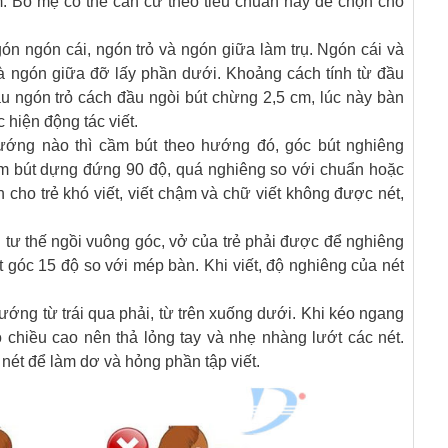
 Bố mẹ có thể căn cứ theo tiêu chuẩn này để chọn cho
ón ngón cái, ngón trỏ và ngón giữa làm trụ. Ngón cái và
và ngón giữa đỡ lấy phần dưới. Khoảng cách tính từ đầu
ầu ngón trỏ cách đầu ngòi bút chừng 2,5 cm, lúc này bàn
 hiện động tác viết.
hướng nào thì cầm bút theo hướng đó, góc bút nghiêng
ầm bút dựng đứng 90 độ, quá nghiêng so với chuẩn hoặc
 cho trẻ khó viết, viết chậm và chữ viết không được nét,
tư thế ngồi vuông góc, vở của trẻ phải được để nghiêng
góc 15 độ so với mép bàn. Khi viết, độ nghiêng của nét
hướng từ trái qua phải, từ trên xuống dưới. Khi kéo ngang
o chiều cao nên thả lỏng tay và nhẹ nhàng lướt các nét.
o nét để làm dơ và hỏng phần tập viết.