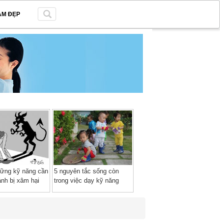
ÀM ĐẸP
hững kỹ năng cần
5 nguyên tắc sống còn
ránh bị xâm hại
trong việc dạy kỹ năng
sống cho trẻ