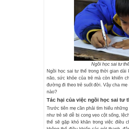
Ngồi học sai tư th
Ngồi học sai tư thế trong thời gian dài 
não, sức khỏe của trẻ mà còn khiến c
đường đi theo trẻ suốt đời. Vậy cha mẹ
nào?
Tác hại của việc ngồi học sai tư 
Trước tiên mẹ cần phải tìm hiểu những t
như trẻ sẽ dễ bị cong vẹo cột sống, lệc
thế sẽ gặp khó khăn trong việc điều 
không thể điều khiển các nét thanh, đậ