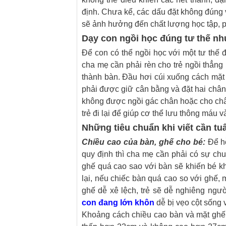
định. Chưa kể, các dấu đặt không đúng v
sẽ ảnh hưởng đến chất lượng học tập, phá
Dạy con ngồi học đúng tư thế nh
Để con có thể ngồi học với một tư thế
cha mẹ cần phải rèn cho trẻ ngồi thẳng
thành bàn. Đầu hơi cúi xuống cách mặt
phải được giữ cân bằng và đặt hai chân
không được ngồi gác chân hoặc cho chân 
trẻ đi lại để giúp cơ thể lưu thông máu v
Những tiêu chuẩn khi viết cần tu
Chiều cao của bàn, ghế cho bé:
Để hỗ
quy định thì cha mẹ cần phải có sự ch
ghế quá cao sao với bàn sẽ khiến bé kh
lại, nếu chiếc bàn quá cao so với ghế, 
ghế dễ xê lệch, trẻ sẽ dễ nghiêng ngư
con đang lớn khôn
dễ bị vẹo cột sống 
Khoảng cách chiều cao bàn và mặt ghế n