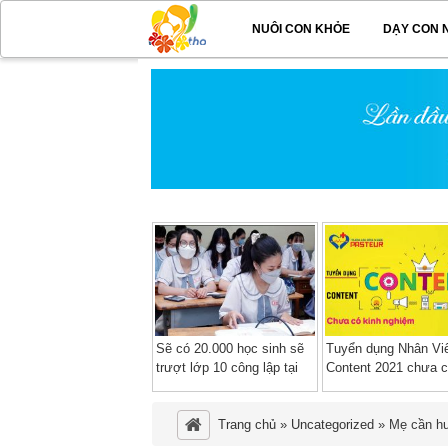
NUÔI CON KHỎE
DẠY CON 
Sẽ có 20.000 học sinh sẽ
Tuyển dụng Nhân Vi
trượt lớp 10 công lập tại
Content 2021 chưa c
TP HCM
nghiệm làm việc tại
TPHCM
Trang chủ
»
Uncategorized
»
Mẹ cần hư