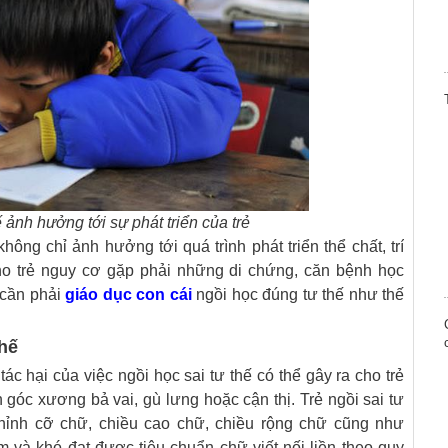
ế ảnh hưởng tới sự phát triển của trẻ
không chỉ ảnh hưởng tới quá trình phát triển thể chất, trí
ho trẻ nguy cơ gặp phải những di chứng, căn bệnh học
 cần phải
giáo dục con cái
ngồi học đúng tư thế như thế
thế
ác hại của việc ngồi học sai tư thế có thể gây ra cho trẻ
h góc xương bả vai, gù lưng hoặc cận thị. Trẻ ngồi sai tư
chỉnh cỡ chữ, chiều cao chữ, chiều rộng chữ cũng như
m và khó đạt được tiêu chuẩn chữ viết nối liền theo quy