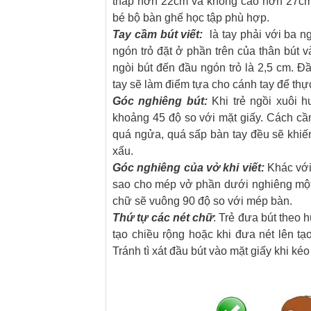
thấp hơn 22cm và không cao hơn 27cm.
bé bộ bàn ghế học tập phù hợp.
Tay cầm bút viết:
là tay phải với ba ng
ngón trỏ đặt ở phần trên của thân bút 
ngòi bút đến đầu ngón trỏ là 2,5 cm. Đ
tay sẽ làm điểm tựa cho cánh tay để thực
Góc nghiêng bút:
Khi trẻ ngồi xuôi 
khoảng 45 độ so với mặt giấy. Cách c
quá ngửa, quá sấp bàn tay đều sẽ khiến
xấu.
Góc nghiêng của vở khi viết:
Khác với 
sao cho mép vở phần dưới nghiêng một 
chữ sẽ vuông 90 độ so với mép bàn.
Thứ tự các nét chữ
: Trẻ đưa bút theo 
tạo chiều rộng hoặc khi đưa nét lên tạ
Tránh tì xát đầu bút vào mặt giấy khi ké