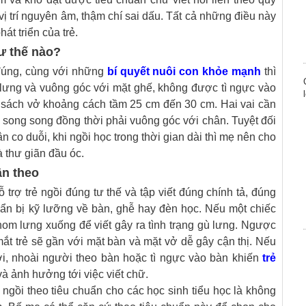
ị trí nguyên âm, thậm chí sai dấu. Tất cả những điều này
t triển của trẻ.
ư thế nào?
 đúng, cùng với những
bí quyết nuôi con khỏe mạnh
thì
 lưng và vuông góc với mặt ghế, không được tì ngực vào
 sách vở khoảng cách tầm 25 cm đến 30 cm. Hai vai cần
 song song đồng thời phải vuông góc với chân. Tuyệt đối
co duỗi, khi ngồi học trong thời gian dài thì mẹ nên cho
à thư giãn đầu óc.
ân theo
 trợ trẻ ngồi đúng tư thế và tập viết đúng chính tả, đúng
uẩn bị kỹ lưỡng về bàn, ghễ hay đèn học. Nếu một chiếc
om lưng xuống để viết gây ra tình trạng gù lưng. Ngược
mắt trẻ sẽ gần với mặt bàn và mặt vở dễ gây cận thị. Nếu
ời, nhoài người theo bàn hoặc tì ngực vào bàn khiến
trẻ
và ảnh hưởng tới việc viết chữ.
gồi theo tiêu chuẩn cho các học sinh tiểu học là không