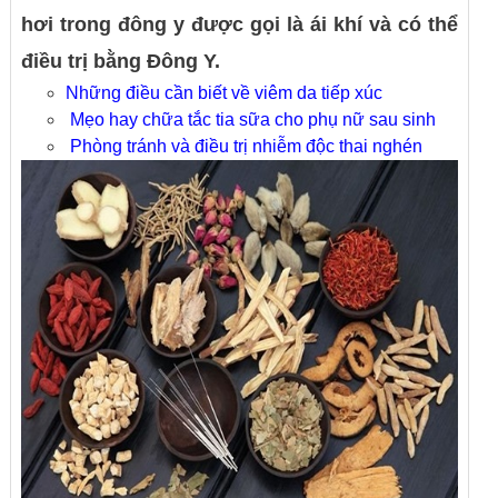
hơi trong đông y được gọi là ái khí và có thể
điều trị bằng Đông Y.
Những điều cần biết về viêm da tiếp xúc
Mẹo hay chữa tắc tia sữa cho phụ nữ sau sinh
Phòng tránh và điều trị nhiễm độc thai nghén