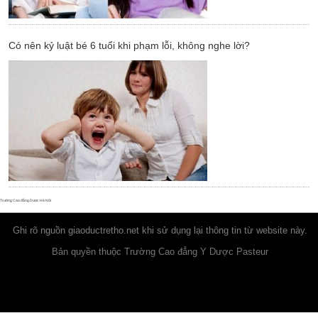
Có nên kỷ luật bé 6 tuổi khi phạm lỗi, không nghe lời?
Trường Cao đẳng Dược Hà Nội
Ghi rõ nguồn
giaoductretho.net
khi sử dụng lại thông tin từ website này.
Bản quyền thuộc Trường Cao đẳng Y Dược Pasteur