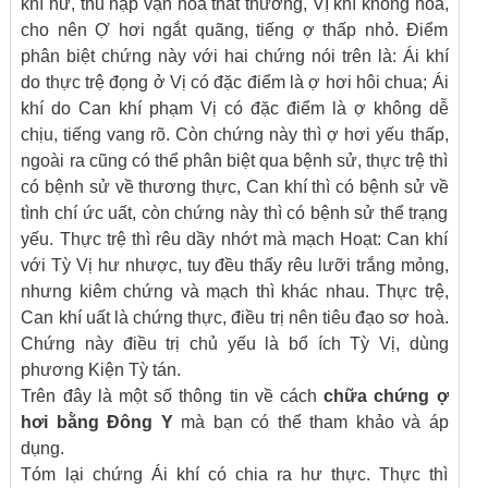
khí hư, thu nạp vận hóa thất thường, VỊ khí không hoà,
cho nên Ợ hơi ngắt quãng, tiếng ợ thấp nhỏ. Điểm
phân biệt chứng này với hai chứng nói trên là: Ái khí
do thực trệ đọng ở Vị có đặc điểm là ợ hơi hôi chua; Ái
khí do Can khí phạm Vị có đặc điểm là ợ không dễ
chịu, tiếng vang rõ. Còn chứng này thì ợ hơi yếu thấp,
ngoài ra cũng có thể phân biệt qua bệnh sử, thực trệ thì
có bệnh sử về thương thực, Can khí thì có bệnh sử về
tình chí ức uất, còn chứng này thì có bệnh sử thể trạng
yếu. Thực trệ thì rêu dầy nhớt mà mạch Hoạt: Can khí
với Tỳ Vị hư nhược, tuy đều thấy rêu lưỡi trắng mỏng,
nhưng kiêm chứng và mạch thì khác nhau. Thực trệ,
Can khí uất là chứng thực, điều trị nên tiêu đạo sơ hoà.
Chứng này điều trị chủ yếu là bổ ích Tỳ Vị, dùng
phương Kiện Tỳ tán.
Trên đây là một số thông tin về cách
chữa chứng ợ
hơi bằng Đông Y
mà bạn có thể tham khảo và áp
dụng.
Tóm lại chứng Ái khí có chia ra hư thực. Thực thì