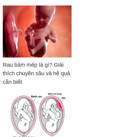
Rau bám mép là gì? Giải
thích chuyên sâu và hệ quả
cần biết