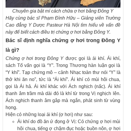
Chuyên gia bật mí cách chữa ợ hơi bằng Đông Y
Hãy cùng bác sĩ Phạm Đình Hữu
– Giảng viên
Trường
Cao đẳng Y Dược
Pasteur Hà Nội tìm hiểu về vấn đề
này
để biết cách điều trị chứng ợ hơi bằng Đông Y.
Bác sĩ định nghĩa chứng ợ hơi trong Đông Y
là gì?
Chứng ợ hơi trong Đông Y
được gọi là ái khí. Ái khí,
sách Tố vấn gọi là “Y”. Trong Thương hàn luận gọi là
“Y khí”. Tạp chứng mô – cảnh Nhạc toàn thư nói “Y” là
thở khi ăn no”, tức là “Ái khí”. Ái khí có mùi hôi chua,
gọi là Ái hả. Ái khí khác với Ách nghịch (nấc). Ái khí
thanh âm trầm mà dài đó là khí từ trong Vị nghịch lên.
Ách nghịch thanh âm gâp mà ngắn, phát sinh từ vùng
họng.
Hiện có những loại ái khí (ợ hơi) như sau:
Ái khí do đồ ăn ứ đọng ở Vị: Có chứng ợ hơi mùi
hôi chua, tiếng ợ chậm đục hoặc buồn nôn, ợ hơi