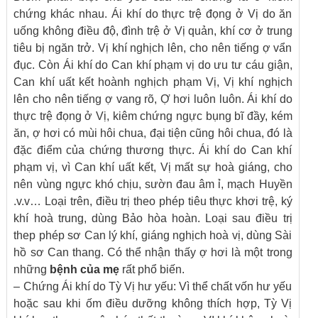
chứng khác nhau. Ái khí do thực trệ đọng ở Vị do ăn
uống không điều độ, đình trệ ở Vị quản, khí cơ ở trung
tiêu bị ngăn trở. Vị khí nghịch lên, cho nên tiếng ợ vẩn
đục. Còn Ái khí do Can khí phạm vị do ưu tư cáu giận,
Can khí uất kết hoành nghịch phạm Vị, Vị khí nghịch
lên cho nên tiếng ợ vang rõ, Ợ hơi luôn luôn. Ái khí do
thực trệ đọng ở Vị, kiêm chứng ngực bụng bĩ đầy, kém
ăn, ợ hơi có mùi hôi chua, đại tiện cũng hôi chua, đó là
đặc điểm của chứng thương thực. Ái khí do Can khí
phạm vị, vì Can khí uất kết, Vị mất sự hoà giáng, cho
nên vùng ngực khó chịu, sườn đau âm ỉ, mạch Huyền
.v.v… Loại trên, điều trị theo phép tiêu thực khơi trệ, ký
khí hoà trung, dùng Bảo hòa hoàn. Loại sau điều trị
thep phép sơ Can lý khí, giáng nghịch hoà vị, dùng Sài
hồ sơ Can thang. Có thể nhận thấy ợ hơi là một trong
những
bệnh của mẹ
rất phổ biến.
– Chứng Ái khí do Tỳ Vị hư yếu: Vì thể chất vốn hư yếu
hoặc sau khi ốm điều dưỡng không thích hợp, Tỳ Vị