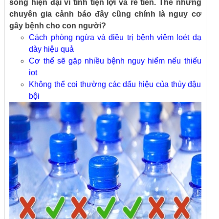
sống hiện đại vì tính tiện lợi và rẻ tiền. Thế nhưng
chuyên gia cảnh báo đây cũng chính là nguy cơ
gây bệnh cho con người?
Cách phòng ngừa và điều trị bệnh viêm loét dạ
dày hiệu quả
Cơ thể sẽ gặp nhiều bệnh nguy hiểm nếu thiếu
iot
Không thể coi thường các dấu hiệu của thủy đậu
bội