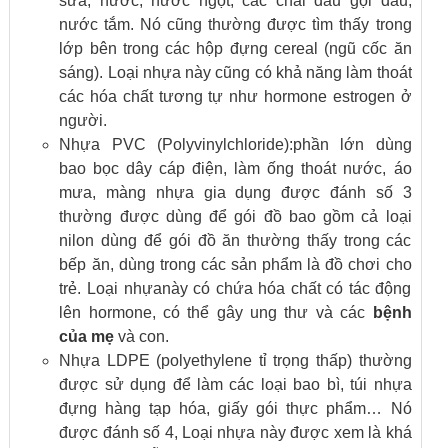
sữa, nước, nước ngọt, các chai dầu gội đầu,
nước tắm. Nó cũng thường được tìm thấy trong
lớp bên trong các hộp đựng cereal (ngũ cốc ăn
sáng). Loại nhựa này cũng có khả năng làm thoát
các hóa chất tương tự như hormone estrogen ở
người.
Nhựa PVC (Polyvinylchloride):phần lớn dùng
bao bọc dây cáp điện, làm ống thoát nước, áo
mưa, màng nhựa gia dụng được đánh số 3
thường được dùng để gói đồ bao gồm cả loại
nilon dùng để gói đồ ăn thường thấy trong các
bếp ăn, dùng trong các sản phẩm là đồ chơi cho
trẻ. Loại nhựanày có chứa hóa chất có tác động
lên hormone, có thể gây ung thư và các
bệnh
của mẹ
và con.
Nhựa LDPE (polyethylene tỉ trọng thấp) thường
được sử dụng để làm các loại bao bì, túi nhựa
đựng hàng tạp hóa, giấy gói thực phẩm… Nó
được đánh số 4, Loại nhựa này được xem là khá