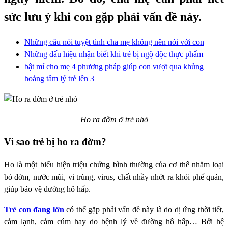
sức lưu ý khi con gặp phải vấn đề này.
Những câu nói tuyệt tình cha mẹ không nên nói với con
Những dấu hiệu nhận biết khi trẻ bị ngộ độc thực phẩm
bật mí cho mẹ 4 phương pháp giúp con vượt qua khủng
hoảng tâm lý trẻ lên 3
Ho ra đờm ở trẻ nhỏ
Vì sao trẻ bị ho ra đờm?
Ho là một biểu hiện triệu chứng bình thường của cơ thể nhằm loại
bỏ đờm, nước mũi, vi trùng, virus, chất nhầy nhớt ra khỏi phế quản,
giúp bảo vệ đường hô hấp.
Trẻ con đang lớn
có thể gặp phải vấn đề này là do dị ứng thời tiết,
cảm lạnh, cảm cúm hay do bệnh lý về đường hô hấp… Bởi hệ