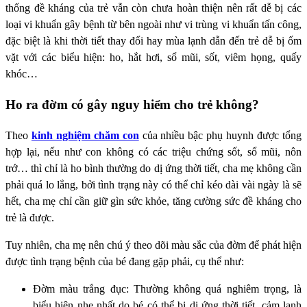
thống đề kháng của trẻ vẫn còn chưa hoàn thiện nên rất dễ bị các
loại vi khuẩn gây bệnh từ bên ngoài như vi trùng vi khuẩn tấn công,
đặc biệt là khi thời tiết thay đổi hay mùa lạnh dẫn đến trẻ dễ bị ốm
vặt với các biểu hiện: ho, hắt hơi, sổ mũi, sốt, viêm họng, quấy
khóc…
Ho ra đờm có gây nguy hiểm cho trẻ không?
Theo
kinh nghiệm chăm con
của nhiều bậc phụ huynh được tổng
hợp lại, nếu như con không có các triệu chứng sốt, sổ mũi, nôn
trớ… thì chỉ là ho bình thường do dị ứng thời tiết, cha mẹ không cần
phải quá lo lắng, bởi tình trạng này có thể chỉ kéo dài vài ngày là sẽ
hết, cha mẹ chỉ cần giữ gìn sức khỏe, tăng cường sức đề kháng cho
trẻ là được.
Tuy nhiên, cha mẹ nên chú ý theo dõi màu sắc của đờm để phát hiện
được tình trạng bệnh của bé đang gặp phải, cụ thể như:
Đờm màu trắng đục: Thường không quá nghiêm trọng, là
biểu hiện nhẹ nhất do bé có thể bị dị ứng thời tiết, cảm lạnh