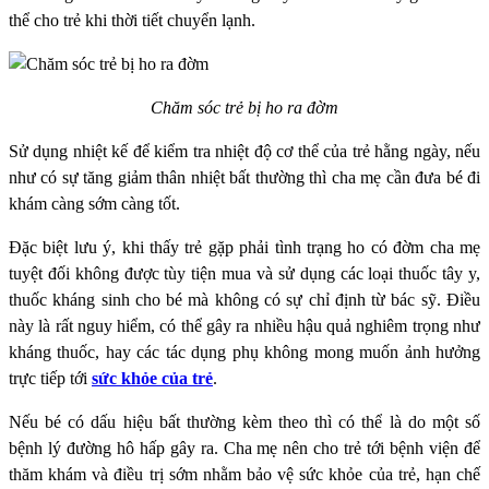
thể cho trẻ khi thời tiết chuyển lạnh.
Chăm sóc trẻ bị ho ra đờm
Sử dụng nhiệt kế để kiểm tra nhiệt độ cơ thể của trẻ hằng ngày, nếu
như có sự tăng giảm thân nhiệt bất thường thì cha mẹ cần đưa bé đi
khám càng sớm càng tốt.
Đặc biệt lưu ý, khi thấy trẻ gặp phải tình trạng ho có đờm cha mẹ
tuyệt đối không được tùy tiện mua và sử dụng các loại thuốc tây y,
thuốc kháng sinh cho bé mà không có sự chỉ định từ bác sỹ. Điều
này là rất nguy hiểm, có thể gây ra nhiều hậu quả nghiêm trọng như
kháng thuốc, hay các tác dụng phụ không mong muốn ảnh hưởng
trực tiếp tới
sức khỏe của trẻ
.
Nếu bé có dấu hiệu bất thường kèm theo thì có thể là do một số
bệnh lý đường hô hấp gây ra. Cha mẹ nên cho trẻ tới bệnh viện để
thăm khám và điều trị sớm nhằm bảo vệ sức khỏe của trẻ, hạn chế