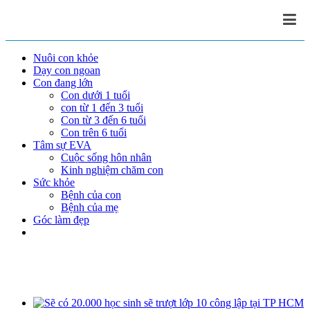
Nuôi con khỏe
Dạy con ngoan
Con đang lớn
Con dưới 1 tuổi
con từ 1 đến 3 tuổi
Con từ 3 đến 6 tuổi
Con trên 6 tuổi
Tâm sự EVA
Cuộc sống hôn nhân
Kinh nghiệm chăm con
Sức khỏe
Bệnh của con
Bệnh của mẹ
Góc làm đẹp