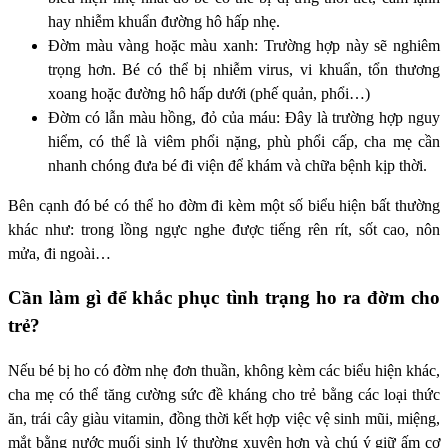
hay nhiễm khuẩn đường hô hấp nhẹ.
Đờm màu vàng hoặc màu xanh: Trường hợp này sẽ nghiêm
trọng hơn. Bé có thể bị nhiễm virus, vi khuẩn, tổn thương
xoang hoặc đường hô hấp dưới (phế quản, phổi…)
Đờm có lẫn màu hồng, đỏ của máu: Đây là trường hợp nguy
hiểm, có thể là viêm phổi nặng, phù phổi cấp, cha mẹ cần
nhanh chóng đưa bé đi viện để khám và chữa bệnh kịp thời.
Bên cạnh đó bé có thể ho đờm đi kèm một số biểu hiện bất thường
khác như: trong lồng ngực nghe được tiếng rên rít, sốt cao, nôn
mửa, đi ngoài…
Cần làm gì để khắc phục tình trạng ho ra đờm cho
trẻ?
Nếu bé bị ho có đờm nhẹ đơn thuần, không kèm các biểu hiện khác,
cha mẹ có thể tăng cường sức đề kháng cho trẻ bằng các loại thức
ăn, trái cây giàu vitamin, đồng thời kết hợp việc vệ sinh mũi, miệng,
mắt bằng nước muối sinh lý thường xuyên hơn và chú ý giữ ấm cơ