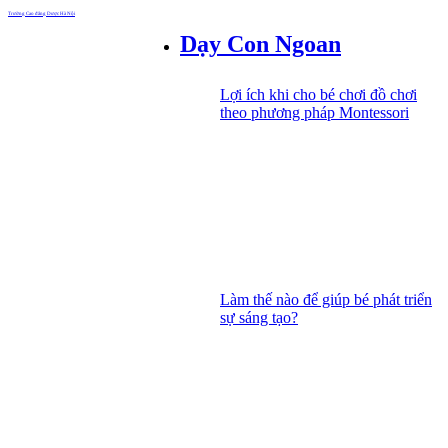
Trường Cao đẳng Dược Hà Nội
Dạy Con Ngoan
Lợi ích khi cho bé chơi đồ chơi
theo phương pháp Montessori
Làm thế nào để giúp bé phát triển
sự sáng tạo?