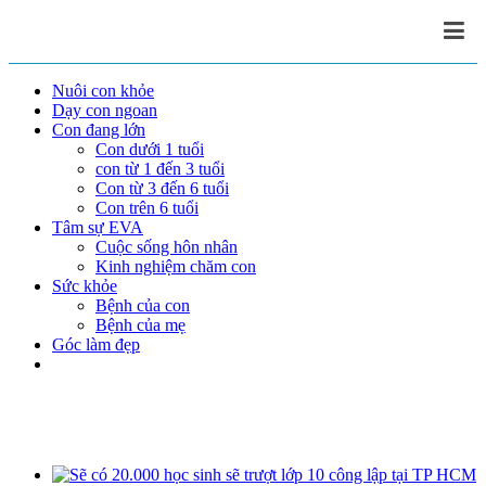
Nuôi con khỏe
Dạy con ngoan
Con đang lớn
Con dưới 1 tuổi
con từ 1 đến 3 tuổi
Con từ 3 đến 6 tuổi
Con trên 6 tuổi
Tâm sự EVA
Cuộc sống hôn nhân
Kinh nghiệm chăm con
Sức khỏe
Bệnh của con
Bệnh của mẹ
Góc làm đẹp