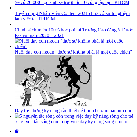
Sẽ có 20.000 học sinh sẽ trượt lớp 10 công lập tại TP HCM
Tuyển dụng Nhân Viên Content 2021 chưa có kinh nghiệm
làm việc tại TPHCM
Chính sách miễn 100% học phí tại Trường Cao đẳng Y Dược
Pasteur năm 2020 – 2021
Nuôi dạy con ngoan “thực sự không phải là một cuộc chiến”
Dạy trẻ những kỹ năng cần thiết để tránh bị xâm hại tình dục
5 nguyên tắc sống còn trong việc dạy kỹ năng sống cho trẻ