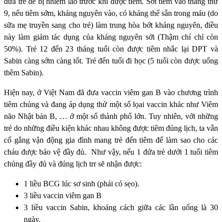
đứa trẻ dễ bị nhiễm lao trước khi được tiêm. Sởi tiêm vào tháng thứ
9, nếu tiêm sớm, kháng nguyên vào, có kháng thể sẵn trong máu (do
sữa mẹ truyền sang cho trẻ) làm trung hòa bớt kháng nguyên, điều
này làm giảm tác dụng của kháng nguyên sởi (Thậm chí chỉ còn
50%). Trẻ 12 đến 23 tháng tuổi còn được tiêm nhắc lại DPT và
Sabin càng sớm càng tốt. Trẻ đến tuổi đi học (5 tuổi còn được uống
thêm Sabin).
Hiện nay, ở Việt Nam đã đưa vaccin viêm gan B vào chương trình
tiêm chủng và đang áp dụng thử một số lọai vaccin khác như Viêm
não Nhật bản B, … ở một số thành phố lớn. Tuy nhiên, với những
trẻ do những điều kiện khác nhau không được tiêm đúng lịch, ta vẫn
cố gắng vận động gia đình mang trẻ đến tiêm để làm sao cho các
cháu được bảo vệ đầy đủ. Như vậy, nếu 1 đứa trẻ dưới 1 tuổi tiêm
chủng đầy đủ và đúng lịch trr sẽ nhận được:
1 liều BCG lúc sơ sinh (phải có sẹo).
3 liều vaccin viêm gan B
3 liều vaccin Sabin, khoảng cách giữa các lần uống là 30
ngày.