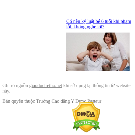
Có nên kỷ luật bé 6 tuổi khi phạm
lỗi, không nghe lời?
Ghi rõ nguồn
giaoductretho.net
khi sử dụng lại thông tin từ website
này.
Bản quyền thuộc Trường Cao đẳng Y Dược Pasteur