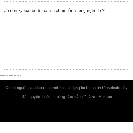
Có nên kỷ luật bé 6 tuổi khi phạm lỗi, không nghe lời?
Trường Cao đẳng Dược Hà Nội
Ghi rõ nguồn
giaoductretho.net
khi sử dụng lại thông tin từ website này.
Bản quyền thuộc Trường Cao đẳng Y Dược Pasteur