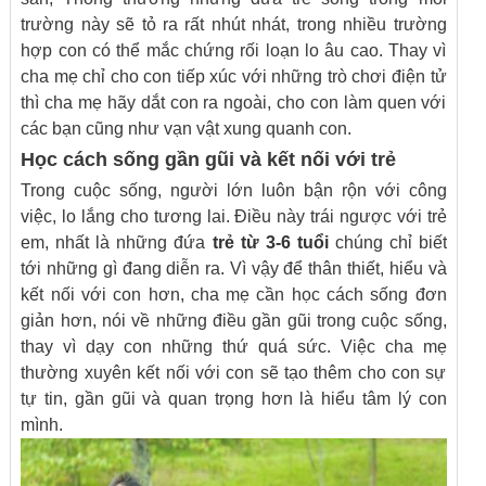
trường này sẽ tỏ ra rất nhút nhát, trong nhiều trường
hợp con có thể mắc chứng rối loạn lo âu cao. Thay vì
cha mẹ chỉ cho con tiếp xúc với những trò chơi điện tử
thì cha mẹ hãy dắt con ra ngoài, cho con làm quen với
các bạn cũng như vạn vật xung quanh con.
Học cách sống gần gũi và kết nối với trẻ
Trong cuộc sống, người lớn luôn bận rộn với công
việc, lo lắng cho tương lai. Điều này trái ngược với trẻ
em, nhất là những đứa
trẻ từ 3-6 tuổi
chúng chỉ biết
tới những gì đang diễn ra. Vì vậy để thân thiết, hiểu và
kết nối với con hơn, cha mẹ cần học cách sống đơn
giản hơn, nói về những điều gần gũi trong cuộc sống,
thay vì dạy con những thứ quá sức. Việc cha mẹ
thường xuyên kết nối với con sẽ tạo thêm cho con sự
tự tin, gần gũi và quan trọng hơn là hiểu tâm lý con
mình.