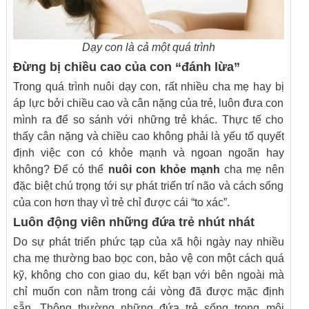
Dạy con là cả một quá trình
Đừng bị chiều cao của con “đánh lừa”
Trong quá trình nuôi dạy con, rất nhiều cha mẹ hay bị
áp lực bởi chiều cao và cân nặng của trẻ, luôn đưa con
mình ra để so sánh với những trẻ khác. Thực tế cho
thấy cân nặng và chiều cao không phải là yếu tố quyết
định việc con có khỏe mạnh và ngoan ngoãn hay
không? Để có thể
nuôi con khỏe mạnh
cha mẹ nên
đặc biệt chú trọng tới sự phát triển trí não và cách sống
của con hơn thay vì trẻ chỉ được cái “to xác”.
Luôn động viên những đứa trẻ nhút nhát
Do sự phát triển phức tạp của xã hội ngày nay nhiều
cha mẹ thường bao bọc con, bảo vệ con một cách quá
kỹ, không cho con giao du, kết bạn với bên ngoài mà
chỉ muốn con nằm trong cái vòng đã được mặc định
sẵn, Thông thường những đứa trẻ sống trong môi