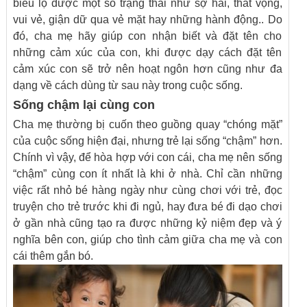
biểu lộ được một số trạng thái như sợ hãi, thất vọng,
vui vẻ, giận dữ qua vẻ mặt hay những hành động.. Do
đó, cha mẹ hãy giúp con nhận biết và đặt tên cho
những cảm xúc của con, khi được dạy cách đặt tên
cảm xúc con sẽ trở nên hoạt ngôn hơn cũng như đa
dạng về cách dùng từ sau này trong cuộc sống.
Sống chậm lại cùng con
Cha mẹ thường bị cuốn theo guồng quay “chóng mặt”
của cuộc sống hiện đại, nhưng trẻ lại sống “chậm” hơn.
Chính vì vậy, để hòa hợp với con cái, cha mẹ nên sống
“chậm” cùng con ít nhất là khi ở nhà. Chỉ cần những
việc rất nhỏ bé hàng ngày như cùng chơi với trẻ, đọc
truyện cho trẻ trước khi đi ngủ, hay đưa bé đi dạo chơi
ở gần nhà cũng tạo ra được những kỷ niệm đẹp và ý
nghĩa bên con, giúp cho tình cảm giữa cha mẹ và con
cái thêm gắn bó.