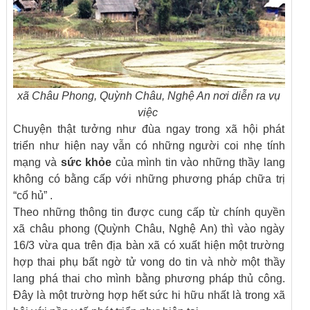
xã Châu Phong, Quỳnh Châu, Nghệ An nơi diễn ra vụ
việc
Chuyện thật tưởng như đùa ngay trong xã hội phát
triển như hiện nay vẫn có những người coi nhẹ tính
mạng và
sức khỏe
của mình tin vào những thầy lang
không có bằng cấp với những phương pháp chữa trị
“cổ hủ” .
Theo những thông tin được cung cấp từ chính quyền
xã châu phong (Quỳnh Châu, Nghệ An) thì vào ngày
16/3 vừa qua trên địa bàn xã có xuất hiện một trường
hợp thai phụ bất ngờ tử vong do tin và nhờ một thầy
lang phá thai cho mình bằng phương pháp thủ công.
Đây là một trường hợp hết sức hi hữu nhất là trong xã