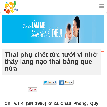
Thai phụ chết tức tưởi vì nhờ
thầy lang nạo thai bằng que
nứa
0
0
0
Chị V.T.K (SN 1986} ở xã Châu Phong, Quỳ