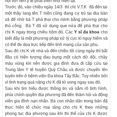
hội với nền y tế phát triển như hiện tại.
Trước đó, vào chiều ngày 14/3 thì chị V.T.K đã đến tại
một thầy lang tên T hiện cũng đang cư trú tại địa bàn
xã để nhờ bà T phá thai cho mình bằng phương pháp
thủ công. Bà T đã sử dụng que nứa để phá thai cho
chị K ngay trong chiều hôm đó. Các
Y sĩ đa khoa
cho
biết đây là một phương pháp xử lý cực kì nguy hiểm và
có thể đe dọa trực tiếp đến tính mạng của sản phụ.
Sau đó chị K về nhà và đến chiều tối cùng ngày thì bắt
đầu có hiện tượng đau bụng một cách dữ dội, chảy
máu vùng kín nên được gia đình đưa đi cấp cứu tại
Trung tâm Y tế huyện Quỳ Châu và được chuyển lên
tuyến trên ở bệnh viện Đa khoa Tây Bắc. Tuy nhiên bởi
vì tình trạng quá nặng chị K đã tử vong ngay sau đó.
Sau khi tìm hiểu được thông tin và nắm rõ tình hình,
phía chính quyền địa phương đã đến thăm hỏi và động
viên gia đình nạn nhân. Bà con nhân dân trong bản đã
thực hiện tổ chức mai táng cho chị K theo những
phong tục địa phương sau khi thi thể của chị K được