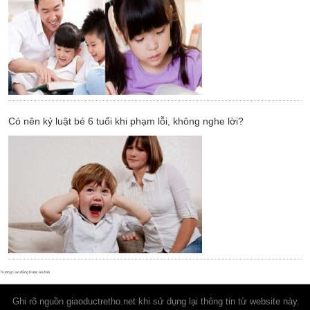
Có nên kỷ luật bé 6 tuổi khi phạm lỗi, không nghe lời?
Trường Cao đẳng Dược Hà Nội
Ghi rõ nguồn
giaoductretho.net
khi sử dụng lại thông tin từ website này.