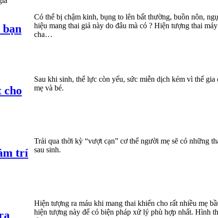
Có thể bị chậm kinh, bụng to lên bất thường, buồn nôn, ng
hiệu mang thai giả này do đâu mà có ? Hiện tượng thai má
y bạn
cha…
Sau khi sinh, thể lực còn yếu, sức miễn dịch kém vì thể gia
mẹ và bé.
t cho
Trải qua thời kỳ “vượt cạn” cơ thể người mẹ sẽ có những tha
sau sinh.
ảm trí
Hiện tượng ra máu khi mang thai khiến cho rất nhiều mẹ bầ
hiện tượng này để có biện pháp xử lý phù hợp nhất. Hình 
ra