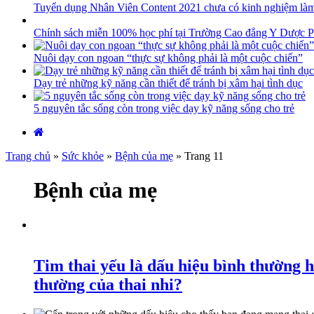
Tuyển dụng Nhân Viên Content 2021 chưa có kinh nghiệm là
Chính sách miễn 100% học phí tại Trường Cao đẳng Y Dược P
Nuôi dạy con ngoan “thực sự không phải là một cuộc chiến”
Dạy trẻ những kỹ năng cần thiết để tránh bị xâm hại tình dục
5 nguyên tắc sống còn trong việc dạy kỹ năng sống cho trẻ
Trang chủ
»
Sức khỏe
»
Bệnh của mẹ
»
Trang 11
Bệnh của mẹ
Tim thai yếu là dấu hiệu bình thường h
thường của thai nhi?