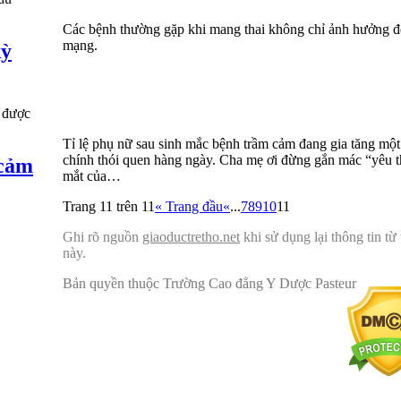
Các bệnh thường gặp khi mang thai không chỉ ảnh hưởng đế
mạng.
kỳ
Tỉ lệ phụ nữ sau sinh mắc bệnh trầm cảm đang gia tăng một
chính thói quen hàng ngày. Cha mẹ ơi đừng gắn mác “yêu 
 cảm
mắt của…
Trang 11 trên 11
« Trang đầu
«
...
7
8
9
10
11
Ghi rõ nguồn
giaoductretho.net
khi sử dụng lại thông tin từ
này.
Bản quyền thuộc Trường Cao đẳng Y Dược Pasteur