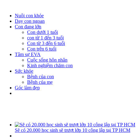
Nuôi con khỏe
Dạy con ngoan
Con đang lớn
Con dưới 1 tuổi
con từ 1 đến 3 tuổi
Con từ 3 đến 6 tuổi
Con trên 6 tuổi
Tâm sự EVA
Cuộc sống hôn nhân
Kinh nghiệm chăm con
Sức khỏe
Bệnh của con
Bệnh của mẹ
Góc làm đẹp
Sẽ có 20.000 học sinh sẽ trượt lớp 10 công lập tại TP HCM