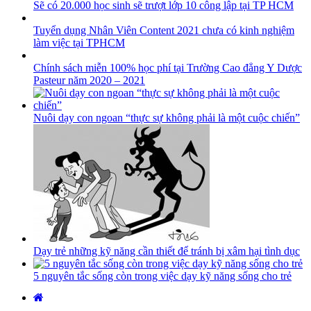
Sẽ có 20.000 học sinh sẽ trượt lớp 10 công lập tại TP HCM
Tuyển dụng Nhân Viên Content 2021 chưa có kinh nghiệm
làm việc tại TPHCM
Chính sách miễn 100% học phí tại Trường Cao đẳng Y Dược
Pasteur năm 2020 – 2021
Nuôi dạy con ngoan “thực sự không phải là một cuộc chiến”
Dạy trẻ những kỹ năng cần thiết để tránh bị xâm hại tình dục
5 nguyên tắc sống còn trong việc dạy kỹ năng sống cho trẻ