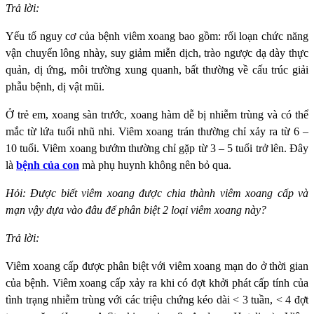
Trả lời:
Yếu tố nguy cơ của bệnh viêm xoang bao gồm: rối loạn chức năng
vận chuyển lông nhày, suy giảm miễn dịch, trào ngược dạ dày thực
quản, dị ứng, môi trường xung quanh, bất thường về cấu trúc giải
phẫu bệnh, dị vật mũi.
Ở trẻ em, xoang sàn trước, xoang hàm dễ bị nhiễm trùng và có thể
mắc từ lứa tuổi nhũ nhi. Viêm xoang trán thường chỉ xảy ra từ 6 –
10 tuổi. Viêm xoang bướm thường chỉ gặp từ 3 – 5 tuổi trở lên. Đây
là
bệnh của con
mà phụ huynh không nên bỏ qua.
Hỏi: Được biết viêm xoang được chia thành viêm xoang cấp và
mạn vậy dựa vào đâu để phân biệt 2 loại viêm xoang này?
Trả lời:
Viêm xoang cấp được phân biệt với viêm xoang mạn do ở thời gian
của bệnh. Viêm xoang cấp xảy ra khi có đợt khởi phát cấp tính của
tình trạng nhiễm trùng với các triệu chứng kéo dài < 3 tuần, < 4 đợt