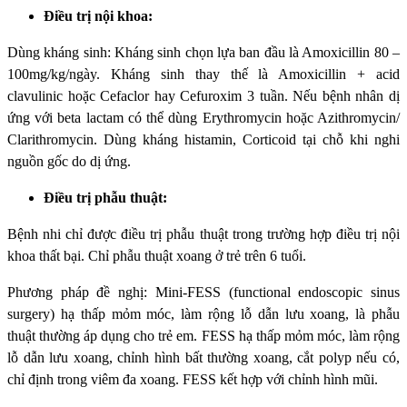
Điều trị nội khoa
:
Dùng kháng sinh: Kháng sinh chọn lựa ban đầu là Amoxicillin 80 –
100mg/kg/ngày. Kháng sinh thay thế là Amoxicillin + acid
clavulinic hoặc Cefaclor hay Cefuroxim 3 tuần. Nếu bệnh nhân dị
ứng với beta lactam có thể dùng Erythromycin hoặc Azithromycin/
Clarithromycin. Dùng kháng histamin, Corticoid tại chỗ khi nghi
nguồn gốc do dị ứng.
Điều trị phẫu thuật:
Bệnh nhi chỉ được điều trị phẫu thuật trong trường hợp điều trị nội
khoa thất bại. Chỉ phẫu thuật xoang ở trẻ trên 6 tuổi.
Phương pháp đề nghị: Mini-FESS (functional endoscopic sinus
surgery) hạ thấp mỏm móc, làm rộng lỗ dẫn lưu xoang, là phẫu
thuật thường áp dụng cho trẻ em. FESS hạ thấp mỏm móc, làm rộng
lỗ dẫn lưu xoang, chỉnh hình bất thường xoang, cắt polyp nếu có,
chỉ định trong viêm đa xoang. FESS kết hợp với chỉnh hình mũi.