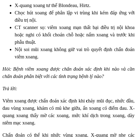
X-quang xoang tư thế Blondeau, Hirtz.
Chọc hút xoang để phân lập vi trùng khi kém đáp ứng với
điều trị nội.
CT scanner sọ: viêm xoang mạn thất bại điều trị nội khoa
hoặc nghi có khối choán chỗ hoặc nấm xoang và trước khi
phẫu thuật.
Nội soi mũi xoang không giữ vai trò quyết định chẩn đoán
viêm xoang.
Hỏi: Bệnh viêm xoang được chẩn đoán xác định khi nào và cần
chẩn đoán phân biệt với các tình trạng bệnh lý nào?
Trả lời:
Viêm xoang được chẩn đoán xác định khi
c
hảy mũi đục, nhức đầu,
đau vùng xoang, khám có mủ khe giữa, ấn xoang có điểm đau. X-
quang xoang thấy mờ các xoang, mức khí dịch trong xoang, dày
niêm mạc xoang.
Chẩn đoán có thể khi nhức vùng xoang. X-quang mờ nhẹ các