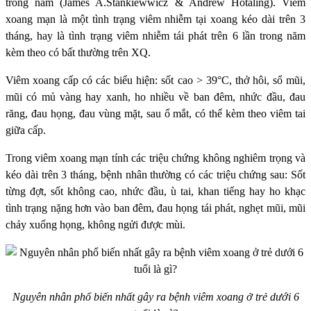
trong năm (James A.Stankiewwicz & Andrew Hotaling). Viêm
xoang mạn là một tình trạng viêm nhiễm tại xoang kéo dài trên 3
tháng, hay là tình trạng viêm nhiễm tái phát trên 6 lần trong năm
kèm theo có bất thường trên XQ.
Viêm xoang cấp có các biểu hiện: sốt cao > 39°C, thở hôi, sổ mũi,
mũi có mủ vàng hay xanh, ho nhiều về ban đêm, nhức đầu, đau
răng, đau họng, đau vùng mặt, sau ổ mắt, có thể kèm theo viêm tai
giữa cấp.
Trong viêm xoang mạn tính các triệu chứng không nghiêm trọng và
kéo dài trên 3 tháng, bệnh nhân thường có các triệu chứng sau: Sốt
từng đợt, sốt không cao, nhức đầu, ù tai, khan tiếng hay ho khạc
tình trạng nặng hơn vào ban đêm, đau họng tái phát, nghẹt mũi, mũi
chảy xuống họng, không ngửi được mùi.
Nguyên nhân phổ biến nhất gây ra bệnh viêm xoang ở trẻ dưới 6