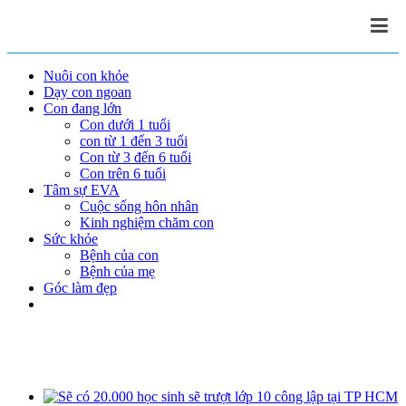
Nuôi con khỏe
Dạy con ngoan
Con đang lớn
Con dưới 1 tuổi
con từ 1 đến 3 tuổi
Con từ 3 đến 6 tuổi
Con trên 6 tuổi
Tâm sự EVA
Cuộc sống hôn nhân
Kinh nghiệm chăm con
Sức khỏe
Bệnh của con
Bệnh của mẹ
Góc làm đẹp