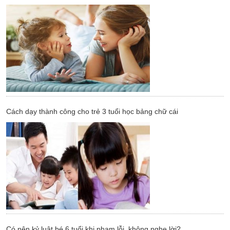
Cách dạy thành công cho trẻ 3 tuổi học bảng chữ cái
Có nên kỷ luật bé 6 tuổi khi phạm lỗi, không nghe lời?