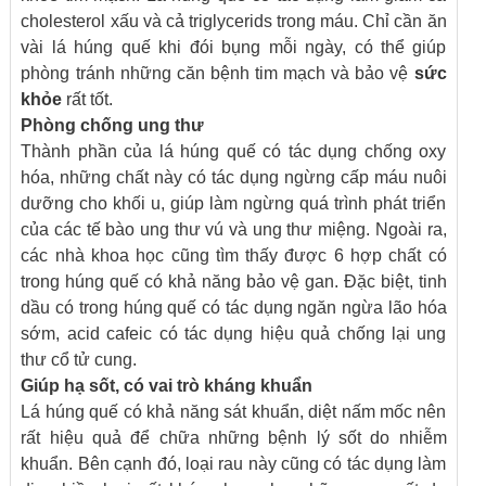
cholesterol xấu và cả triglycerids trong máu. Chỉ cần ăn
vài lá húng quế khi đói bụng mỗi ngày, có thể giúp
phòng tránh những căn bệnh tim mạch và bảo vệ
sức
khỏe
rất tốt.
Phòng chống ung thư
Thành phần của lá húng quế có tác dụng chống oxy
hóa, những chất này có tác dụng ngừng cấp máu nuôi
dưỡng cho khối u, giúp làm ngừng quá trình phát triển
của các tế bào ung thư vú và ung thư miệng. Ngoài ra,
các nhà khoa học cũng tìm thấy được 6 hợp chất có
trong húng quế có khả năng bảo vệ gan. Đặc biệt, tinh
dầu có trong húng quế có tác dụng ngăn ngừa lão hóa
sớm, acid cafeic có tác dụng hiệu quả chống lại ung
thư cổ tử cung.
Giúp hạ sốt, có vai trò kháng khuẩn
Lá húng quế có khả năng sát khuẩn, diệt nấm mốc nên
rất hiệu quả để chữa những bệnh lý sốt do nhiễm
khuẩn. Bên cạnh đó, loại rau này cũng có tác dụng làm