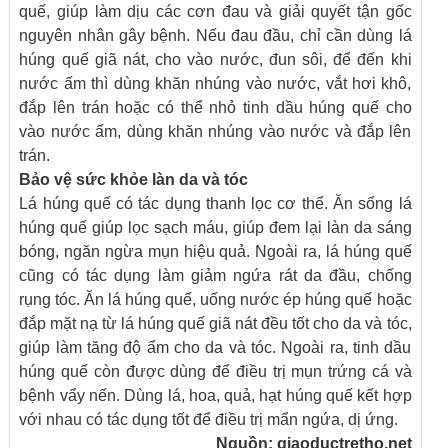
quế, giúp làm dịu các cơn đau và giải quyết tận gốc
nguyên nhân gây bệnh. Nếu đau đầu, chỉ cần dùng lá
húng quế giã nát, cho vào nước, đun sôi, để đến khi
nước ấm thì dùng khăn nhúng vào nước, vắt hơi khô,
đắp lên trán hoặc có thể nhỏ tinh dầu húng quế cho
vào nước ấm, dùng khăn nhúng vào nước và đắp lên
trán.
Bảo vệ sức khỏe làn da và tóc
Lá húng quế có tác dụng thanh lọc cơ thể. Ăn sống lá
húng quế giúp lọc sạch máu, giúp đem lại làn da sáng
bóng, ngăn ngừa mụn hiệu quả. Ngoài ra, lá húng quế
cũng có tác dụng làm giảm ngứa rát da đầu, chống
rụng tóc. Ăn lá húng quế, uống nước ép húng quế hoặc
đắp mặt nạ từ lá húng quế giã nát đều tốt cho da và tóc,
giúp làm tăng độ ẩm cho da và tóc. Ngoài ra, tinh dầu
húng quế còn được dùng để điều trị mụn trứng cá và
bệnh vẩy nến. Dùng lá, hoa, quả, hạt húng quế kết hợp
với nhau có tác dụng tốt để điều trị mẩn ngứa, dị ứng.
Nguồn:
giaoductretho.net