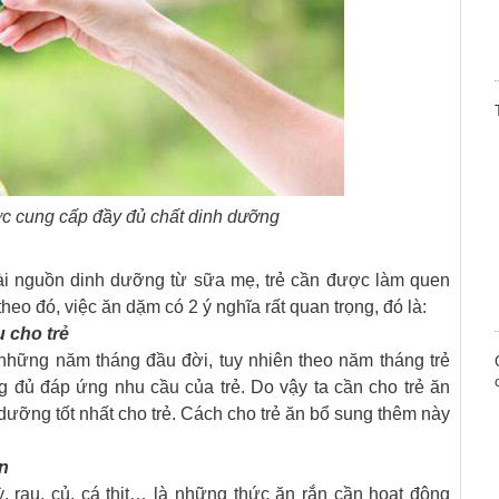
c cung cấp đầy đủ chất dinh dưỡng
ài nguồn dinh dưỡng từ sữa mẹ, trẻ cần được làm quen
eo đó, việc ăn dặm có 2 ý nghĩa rất quan trọng, đó là:
 cho trẻ
những năm tháng đầu đời, tuy nhiên theo năm tháng trẻ
 đủ đáp ứng nhu cầu của trẻ. Do vậy ta cần cho trẻ ăn
dưỡng tốt nhất cho trẻ. Cách cho trẻ ăn bổ sung thêm này
ớn
 rau, củ, cá thịt… là những thức ăn rắn cần hoạt động