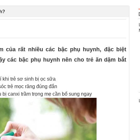
ch?
0
m của rất nhiều các bậc phụ huynh, đặc biệt
ậy các bậc phụ huynh nên cho trẻ ăn dặm bắt
 khi trẻ sơ sinh bị ọc sữa
sóc trẻ mọc răng đúng đắn
u bị canxi trầm trọng mẹ cần bổ sung ngay