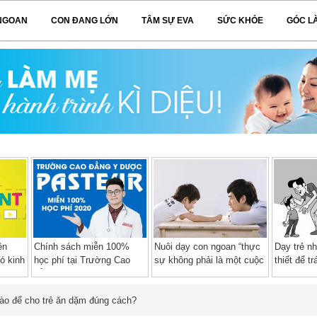
NGOAN
CON ĐANG LỚN
TÂM SỰ EVA
SỨC KHỎE
GÓC L
ên
Chính sách miễn 100%
Nuôi dạy con ngoan “thực
Dạy trẻ n
ó kinh
học phí tại Trường Cao
sự không phải là một cuộc
thiết để t
đẳng Y Dược Pasteur năm
chiến”
tình dục
2020 – 2021
ào để cho trẻ ăn dặm đúng cách?