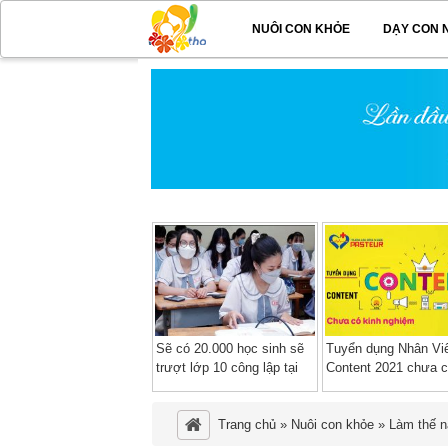
NUÔI CON KHỎE
DẠY CON 
Sẽ có 20.000 học sinh sẽ
Tuyển dụng Nhân Vi
trượt lớp 10 công lập tại
Content 2021 chưa c
TP HCM
nghiệm làm việc tại
TPHCM
Trang chủ
»
Nuôi con khỏe
»
Làm thế n