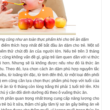
ng cũng như an toàn thực phẩm khi cho trẻ ăn dặm
 điểm thích hợp nhất để bắt đầu ăn dặm cho trẻ. Một số
nếm thử chút đồ ăn của người lớn. Nếu trẻ trên 3 tháng
c cũng không vấn đề gì, giúp trẻ làm quen dần với vị thức
hi hơn. Nhưng sẽ là không được nếu như đó là thức ăn
hiều. Theo đó, lựa chọn cách ăn dặm phù hợp nguyên tắc
iều, từ loãng tới đặc, từ tinh đến thô, từ một loại đến phối
hị em cũng cần lựa chọn thực phẩm phù hợp với tuổi của
rẻ ăn từ 6 tháng còn lòng trắng thì phải 1 tuổi trở lên. Khi
chú ý cân đối dinh dưỡng đủ theo ô vuông thức ăn.
ành phần quan trọng nhất trong cung cấp năng lượng cho
 trẻ bú ít sữa, thậm chí gây tâm lý sợ ăn gây biếng ăn về