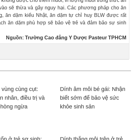
rẻ không được cho thêm muối, vì lượng muối trong thức ăn
vào sẽ thừa và gây nguy hại. Các phương pháp cho ăn
g, ăn dặm kiểu Nhật, ăn dặm tự chỉ huy BLW được rất
ách ăn dặm phù hợp sẽ bảo vệ trẻ và đảm bảo sự sinh
Nguồn:
Trường Cao đẳng Y Dược Pasteur TPHCM
 vùng cùng cụt:
Dính âm môi bé gái: Nhận
 nhân, điều trị và
biết sớm để bảo vệ sức
phòng ngừa
khỏe sinh sản
rốn ở trẻ sơ sinh:
Dính thắng môi trên ở trẻ