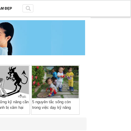
ÀM ĐẸP
hững kỹ năng cần
5 nguyên tắc sống còn
ránh bị xâm hại
trong việc dạy kỹ năng
sống cho trẻ