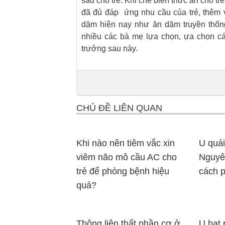
sau cho trẻ. Khi chế biến thức ăn cho t
đã đủ đáp ứng nhu cầu của trẻ, thêm 
dặm hiện nay như ăn dặm truyền thốn
nhiều các bà mẹ lựa chọn, ựa chọn c
trưởng sau này.
CHỦ ĐỀ LIÊN QUAN
Khi nào nên tiêm vắc xin
U quái
viêm não mô cầu AC cho
Nguyên
trẻ để phòng bệnh hiệu
cách 
quả?
Thông liên thất phần cơ ở
U hạt 