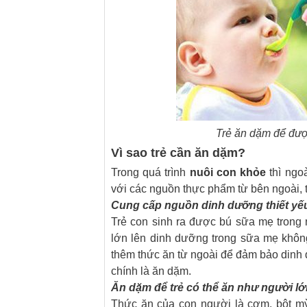
Trẻ ăn dặm để đượ
Vì sao trẻ cần ăn dặm?
Trong quá trình
nuôi con khỏe
thì ngo
với các nguồn thực phẩm từ bên ngoài, th
Cung cấp nguồn dinh dưỡng thiết yếu
Trẻ con sinh ra được bú sữa mẹ trong 
lớn lên dinh dưỡng trong sữa mẹ không
thêm thức ăn từ ngoài để đảm bảo dinh 
chính là ăn dặm.
Ăn dặm để trẻ có thể ăn như người l
Thức ăn của con người là cơm, bột mỳ,