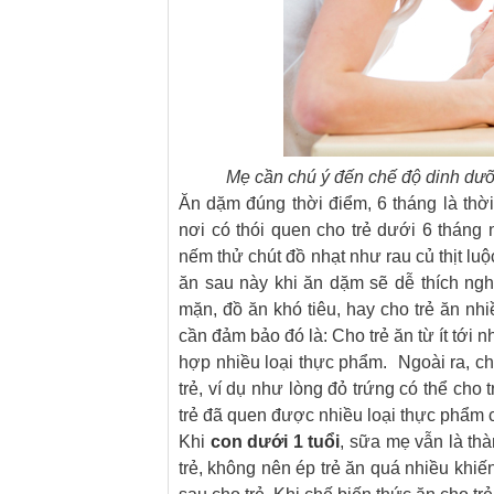
Mẹ cần chú ý đến chế độ dinh dưỡ
Ăn dặm đúng thời điểm, 6 tháng là thời
nơi có thói quen cho trẻ dưới 6 tháng 
nếm thử chút đồ nhạt như rau củ thịt luộ
ăn sau này khi ăn dặm sẽ dễ thích ng
mặn, đồ ăn khó tiêu, hay cho trẻ ăn n
cần đảm bảo đó là: Cho trẻ ăn từ ít tới nh
hợp nhiều loại thực phẩm. Ngoài ra, c
trẻ, ví dụ như lòng đỏ trứng có thể cho t
trẻ đã quen được nhiều loại thực phẩm 
Khi
con dưới 1 tuổi
, sữa mẹ vẫn là th
trẻ, không nên ép trẻ ăn quá nhiều khiến