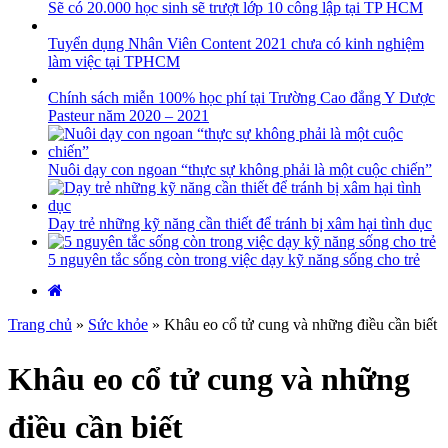
Sẽ có 20.000 học sinh sẽ trượt lớp 10 công lập tại TP HCM
Tuyển dụng Nhân Viên Content 2021 chưa có kinh nghiệm
làm việc tại TPHCM
Chính sách miễn 100% học phí tại Trường Cao đẳng Y Dược
Pasteur năm 2020 – 2021
Nuôi dạy con ngoan “thực sự không phải là một cuộc chiến”
Dạy trẻ những kỹ năng cần thiết để tránh bị xâm hại tình dục
5 nguyên tắc sống còn trong việc dạy kỹ năng sống cho trẻ
Trang chủ
»
Sức khỏe
»
Khâu eo cổ tử cung và những điều cần biết
Khâu eo cổ tử cung và những
điều cần biết