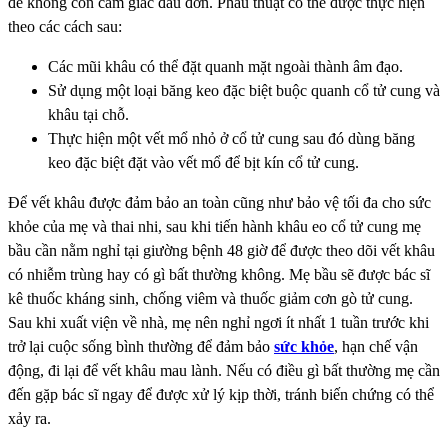
để không còn cảm giác đau đớn. Phẫu thuật có thể được thực hiện
theo các cách sau:
Các mũi khâu có thể đặt quanh mặt ngoài thành âm đạo.
Sử dụng một loại băng keo đặc biệt buộc quanh cổ tử cung và
khâu tại chỗ.
Thực hiện một vết mổ nhỏ ở cổ tử cung sau đó dùng băng
keo đặc biệt đặt vào vết mổ để bịt kín cổ tử cung.
Để vết khâu được đảm bảo an toàn cũng như bảo vệ tối đa cho sức
khỏe của mẹ và thai nhi, sau khi tiến hành khâu eo cổ tử cung mẹ
bầu cần nằm nghỉ tại giường bệnh 48 giờ để được theo dõi vết khâu
có nhiễm trùng hay có gì bất thường không. Mẹ bầu sẽ được bác sĩ
kê thuốc kháng sinh, chống viêm và thuốc giảm cơn gò tử cung.
Sau khi xuất viện về nhà, mẹ nên nghỉ ngơi ít nhất 1 tuần trước khi
trở lại cuộc sống bình thường để đảm bảo
sức khỏe
, hạn chế vận
động, đi lại để vết khâu mau lành. Nếu có điều gì bất thường mẹ cần
đến gặp bác sĩ ngay để được xử lý kịp thời, tránh biến chứng có thể
xảy ra.