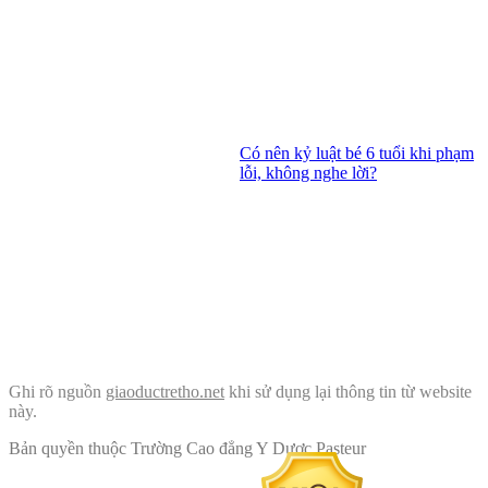
Có nên kỷ luật bé 6 tuổi khi phạm
lỗi, không nghe lời?
Ghi rõ nguồn
giaoductretho.net
khi sử dụng lại thông tin từ website
này.
Bản quyền thuộc Trường Cao đẳng Y Dược Pasteur