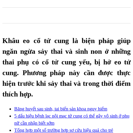
0
0
0
Khâu eo cổ tử cung là biện pháp giúp
ngăn ngừa sảy thai và sinh non ở những
thai phụ có cổ tử cung yếu, bị hở eo tử
cung. Phương pháp này cần được thực
hiện trước khi sảy thai và trong thời điểm
thích hợp.
Băng huyết sau sinh, tai biến sản khoa nguy hiểm
5 dấu hiệu bệnh lạc nội mạc tử cung có thể gây vô sinh ở phụ
nữ cần nhận biết sớm
Tổng hợp một số trường hợp sơ cứu hiệu quả cho trẻ