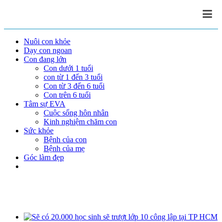
Nuôi con khỏe
Dạy con ngoan
Con đang lớn
Con dưới 1 tuổi
con từ 1 đến 3 tuổi
Con từ 3 đến 6 tuổi
Con trên 6 tuổi
Tâm sự EVA
Cuộc sống hôn nhân
Kinh nghiệm chăm con
Sức khỏe
Bệnh của con
Bệnh của mẹ
Góc làm đẹp