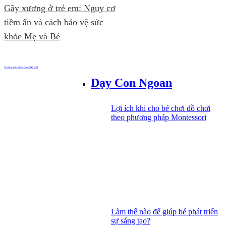
Gãy xương ở trẻ em: Nguy cơ
tiềm ẩn và cách bảo vệ sức
khỏe Mẹ và Bé
Trường Cao đẳng Dược Hà Nội
Dạy Con Ngoan
Lợi ích khi cho bé chơi đồ chơi
theo phương pháp Montessori
Làm thế nào để giúp bé phát triển
sự sáng tạo?