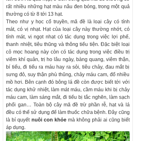
rất nhiều những hạt màu nâu đen bóng, trong một quả
thường có từ 8 tới 13 hạt.
Theo như y học cổ truyền, mã đề là loại cây có tính
mát, có vị nhạt. Hạt của loại cây này thường nhớt, có
tính mát, vị ngọt nhạt có tác dụng trong việc lợi phế,
thanh nhiệt, tiêu thũng và thông tiểu tiện. Đặc biệt loại
cỏ mọc hoang này còn có tác dụng trong việc điều trị
viêm khí quản, trị ho lâu ngày, bàng quang, viêm thận,
bí tiểu, đi tiểu ra máu hay ra sỏi, tiêu chảy, đau mắt bị
sưng đỏ, suy thận phù thũng, chảy máu cam, đổ nhiều
mồ hơi. Bên cạnh đó bông lá đề còn được biết tới với
tác dụng khử nhiệt, làm mát máu, cầm máu khi bị chảy
máu cam, làm sáng mắt, đi tiểu bị tắc nghẽn, làm sạch
phổi gan… Toàn bộ cây mã đề trừ phần rễ, hạt và lá
đều có thể sử dụng để làm thuốc chữa bệnh. Đây cũng
là bí quyết
nuôi con khỏe
mà không phải ai cũng biết
áp dụng.