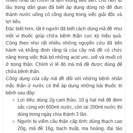
nhiều nhất đó chính là làm thông tiểu tiện, cho nên từ
lâu trong dân gian đã biết áp dụng dùng nó để đun
thành nước uống có công dụng trong việc giải độc và
lợi tiểu.
Đặc biệt hơn, rất ít người đã biết cách dùng mã đề như
một vị thuốc giúp chữa bệnh thận cực kỳ hiệu quả.
Cũng theo như rất nhiều những nguyên cứu đã tiến
hành và khẳng định rằng lá của cây mã đề có chức
năng trong việc thải bỏ những acid uric, urê và muối có
ở trong thận. Chính vì lẽ đó mà mã đề được dùng để
chữa bệnh thận.
Công dụng của cây mã đề
đối với những bệnh nhân
mắc thận ứ nước có thể áp dụng những bài thuốc trị
bệnh sau đây:
Lợi tiểu: dùng 2g cam thảo, 10 g hạt mã đề đem
sắc cùng với 600ml nước, còn lại 200ml nước thì
dùng trong ngày chia thành 3 lần.
Người bị viêm cầu thận cấp tính: dùng thạch cao
20g, mã đề 16g, bạch truật, ma hoàng, đại táo