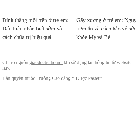
Dính thắng môi trên ở trẻ em:
Gãy xương ở trẻ em: Ngu
Dấu hiệu nhận biết sớm và
tiềm ẩn và cách bảo vệ sứ
cách chữa trị hiệu quả
khỏe Mẹ và Bé
Ghi rõ nguồn
giaoductretho.net
khi sử dụng lại thông tin từ website
này.
Bản quyền thuộc Trường Cao đẳng Y Dược Pasteur