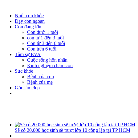
Nuôi con khỏe
Dạy con ngoan
Con đang lớn
Con dưới 1 tuổi
con từ 1 đến 3 tuổi
Con từ 3 đến 6 tuổi
Con trên 6 tuổi
Tâm sự EVA
Cuộc sống hôn nhân
Kinh nghiệm chăm con
Sức khỏe
Bệnh của con
Bệnh của mẹ
Góc làm đẹp
Sẽ có 20.000 học sinh sẽ trượt lớp 10 công lập tại TP HCM