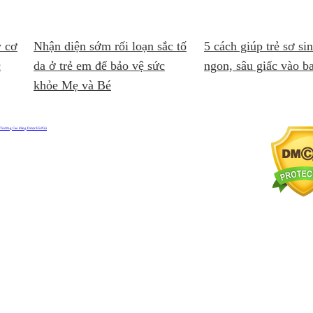
y cơ
Nhận diện sớm rối loạn sắc tố
5 cách giúp trẻ sơ si
c
da ở trẻ em để bảo vệ sức
ngon, sâu giấc vào 
khỏe Mẹ và Bé
Trường Cao đẳng Dược Hà Nội