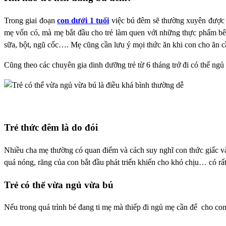
Trong giai đoạn
con dưới 1 tuổi
việc bú đêm sẽ thường xuyên được d
mẹ vốn có, mà mẹ bắt đầu cho trẻ làm quen với những thực phẩm bê
sữa, bột, ngũ cốc…. Mẹ cũng cần lưu ý mọi thức ăn khi con cho ăn c
Cũng theo các chuyên gia dinh dưỡng trẻ từ 6 tháng trở đi có thể ngủ
Trẻ thức đêm là do đói
Nhiều cha mẹ thường có quan điểm và cách suy nghĩ con thức giấc vào
quá nóng, răng của con bắt đầu phát triển khiến cho khó chịu… có r
Trẻ có thể vừa ngủ vừa bú
Nếu trong quá trình bé đang ti mẹ mà thiếp đi ngủ mẹ cần để cho con 