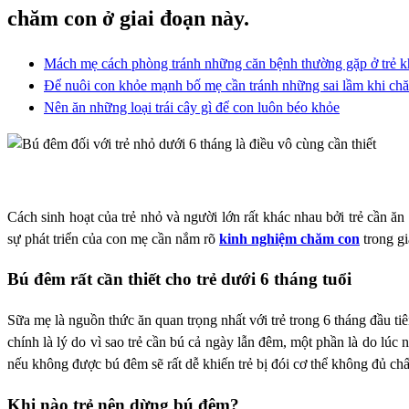
chăm con ở giai đoạn này.
Mách mẹ cách phòng tránh những căn bệnh thường gặp ở trẻ khi
Để nuôi con khỏe mạnh bố mẹ cần tránh những sai lầm khi chăm
Nên ăn những loại trái cây gì để con luôn béo khỏe
Cách sinh hoạt của trẻ nhỏ và người lớn rất khác nhau bởi trẻ cần ă
sự phát triển của con mẹ cần nắm rõ
kinh nghiệm chăm con
trong gi
Bú đêm rất cần thiết cho trẻ dưới 6 tháng tuổi
Sữa mẹ là nguồn thức ăn quan trọng nhất với trẻ trong 6 tháng đầu ti
chính là lý do vì sao trẻ cần bú cả ngày lẫn đêm, một phần là do lúc 
nếu không được bú đêm sẽ rất dễ khiến trẻ bị đói cơ thể không đủ chấ
Khi nào trẻ nên dừng bú đêm?