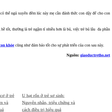
trẻ có thể ngủ xuyên đêm lúc này mẹ cần đánh thức con dậy để cho con
hề tốt, thường là trẻ ngậm tí nhiều hơn là bú, việc trẻ bú lâu đa phần
con khỏe
cũng như đảm bảo tốt cho sự phát triển của con sau này.
Nguồn:
giaoductretho.net
cơ ở trẻ
U hạt rốn ở trẻ sơ sinh:
ớm và
Nguyên nhân, triệu chứng và
quả
cách điều trị hiệu quả