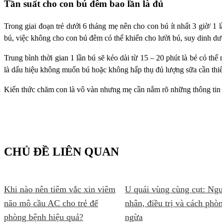
Tần suất cho con bú đêm bao lần là đủ
Trong giai đoạn trẻ dưới 6 tháng mẹ nên cho con bú ít nhất 3 giờ/ 1
bú, việc không cho con bú đêm có thể khiến cho lười bú, suy dinh d
Trung bình thời gian 1 lần bú sẽ kéo dài từ 15 – 20 phút là bé có thể
là dấu hiệu không muốn bú hoặc không hấp thụ đủ lượng sữa cần thiế
Kiến thức chăm con là vô vàn nhưng mẹ cần nắm rõ những thông tin cầ
CHỦ ĐỀ LIÊN QUAN
Khi nào nên tiêm vắc xin viêm
U quái vùng cùng cụt: Ng
não mô cầu AC cho trẻ để
nhân, điều trị và cách phò
phòng bệnh hiệu quả?
ngừa