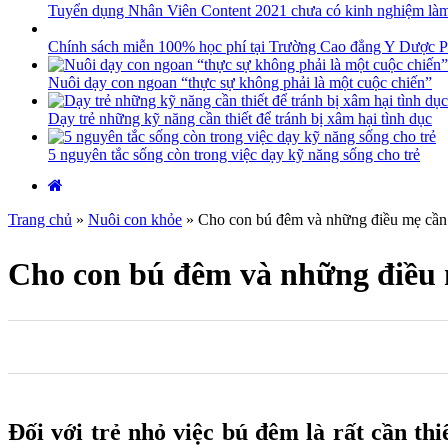
Tuyển dụng Nhân Viên Content 2021 chưa có kinh nghiệm là
Chính sách miễn 100% học phí tại Trường Cao đẳng Y Dược P
Nuôi dạy con ngoan “thực sự không phải là một cuộc chiến”
Dạy trẻ những kỹ năng cần thiết để tránh bị xâm hại tình dục
5 nguyên tắc sống còn trong việc dạy kỹ năng sống cho trẻ
Trang chủ
»
Nuôi con khỏe
»
Cho con bú đêm và những điều mẹ cần 
Cho con bú đêm và những điều 
0
0
0
Đối với trẻ nhỏ việc bú đêm là rất cần th