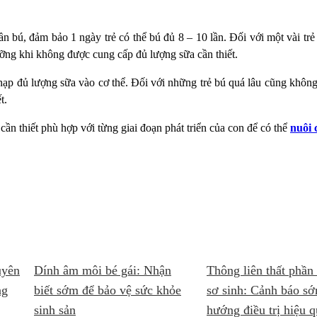
 lần bú, đảm bảo 1 ngày trẻ có thể bú đủ 8 – 10 lần. Đối với một vài 
ưỡng khi không được cung cấp đủ lượng sữa cần thiết.
 nạp đủ lượng sữa vào cơ thể. Đối với những trẻ bú quá lâu cũng không 
t.
n thiết phù hợp với từng giai đoạn phát triển của con để có thể
nuôi 
uyên
Dính âm môi bé gái: Nhận
Thông liên thất phần 
ng
biết sớm để bảo vệ sức khỏe
sơ sinh: Cảnh báo s
sinh sản
hướng điều trị hiệu 