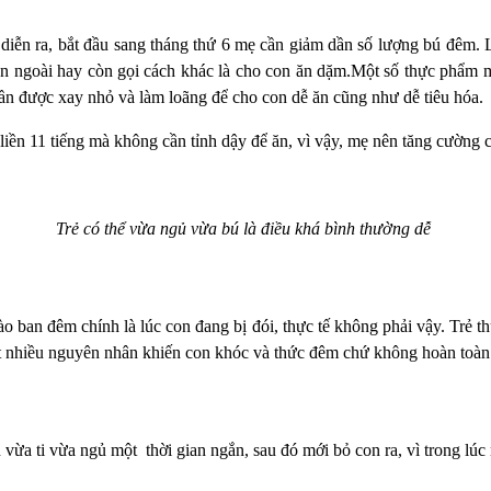
iễn ra, bắt đầu sang tháng thứ 6 mẹ cần giảm dần số lượng bú đêm. 
n ngoài hay còn gọi cách khác là cho con ăn dặm.Một số thực phẩm mà
ần được xay nhỏ và làm loãng để cho con dễ ăn cũng như dễ tiêu hóa.
 liền 11 tiếng mà không cần tỉnh dậy để ăn, vì vậy, mẹ nên tăng cường
Trẻ có thể vừa ngủ vừa bú là điều khá bình thường dễ
 ban đêm chính là lúc con đang bị đói, thực tế không phải vậy. Trẻ t
ất nhiều nguyên nhân khiến con khóc và thức đêm chứ không hoàn toàn 
vừa ti vừa ngủ một thời gian ngắn, sau đó mới bỏ con ra, vì trong lúc n