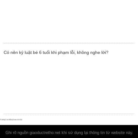
Có nên kỷ luật bé 6 tuổi khi phạm lỗi, không nghe lời?
Trường Cao đẳng Dược Hà Nội
Ghi rõ nguồn
giaoductretho.net
khi sử dụng lại thông tin từ website này.