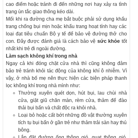
cao điểm hoặc tránh đi đến những nơi hay xảy ra tình
trạng ùn tắc giao thông kéo dài.
Mối khi ra đường cha mẹ bắt buộc phải sử dụng khẩu
trang chống bụi mịn hoặc khẩu trang hoạt tính hay các
loại đạt tiêu chuẩn Bộ y tế để bảo vệ đường thở cho
con. Đây được đánh giá là cách bảo vệ
sức khỏe
tốt
nhất khi trẻ đi ngoài đường.
Làm sạch không khí trong nhà
Ngay cả khi đóng chặt cửa nhà thì cũng không đảm
bảo trẻ tránh khỏi tác động của không khí ô nhiễm. Vì
vậy, ở nhà bố mẹ nên thực hiện các biện pháp thanh
lọc không khí trong nhà mình như:
Thường xuyên quét dọn, hút bụi, lau chùi nhà
cửa, giặt giũ chăn màn, rèm cửa, thảm để đào
thải bụi bẩn và chất độc ra khỏi nhà.
Loại bỏ hoặc cất bớt những đồ vật thường xuyên
tích tụ bụi bẩn ở gần trẻ như thảm trải sàn hay thú
bông.
Lắp đặt đường ống thông gió, quạt thông gió,