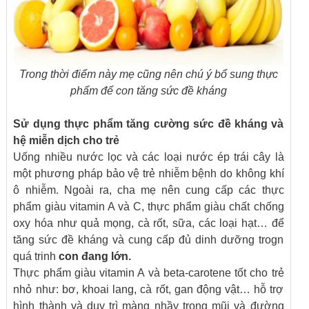
Trong thời điểm này mẹ cũng nên chú ý bổ sung thực
phẩm để con tăng sức đề kháng
Sử dụng thực phẩm tăng cường sức đề kháng và
hệ miễn dịch cho trẻ
Uống nhiều nước lọc và các loại nước ép trái cây là
một phương pháp bảo vệ trẻ nhiễm bệnh do không khí
ô nhiễm. Ngoài ra, cha mẹ nên cung cấp các thực
phẩm giàu vitamin A và C, thực phẩm giàu chất chống
oxy hóa như quả mọng, cà rốt, sữa, các loại hạt… để
tăng sức đề kháng và cung cấp đủ dinh dưỡng trogn
quá trinh
con đang lớn
.
Thực phẩm giàu vitamin A và beta-carotene tốt cho trẻ
nhỏ như: bơ, khoai lang, cà rốt, gan động vật… hỗ trợ
hình thành và duy trì màng nhầy trong mũi và đường