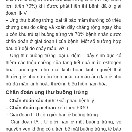
lớn (trên 70%) khi được phát hiện thì bệnh đã ở giai
đoạn III-IV
– Ung thư buồng trứng loại tế bào mầm thường có triệu
chứng đau do căng và xoắn dây chằng rộng ngay khu
u còn khu trú tại buồng trứng và 70% bệnh nhân được
chẩn đoán ở giai đoạn I của bệnh. Một số trường hợp
đau dữ dội do chảy máu, vỡ u
– Ung thư buồng trứng loại u đệm – dây sinh dục có
thêm các triệu chứng của tăng tiết quá mức estrogen
hoặc androgen như mất kinh hoặc kinh nguyệt thất
thường ở phụ nữ còn kinh hoặc ra máu âm đạo ở phụ
nữ đã mãn kinh hoặc thường biểu hiện nam hóa
Chẩn đoán ung thư buồng trứng
– Chẩn đoán xác định:
​Giải phẫu bệnh lý
– Chẩn đoán giai đoạn x
ếp theo FIGO
+ Giai đoạn I : U còn giới hạn ở buồng trứng
+ Giai đoạn IA : U giới hạn ở một buồng trứng, vỏ
nguyên vẹn không có u trên bề mặt buồng trứng, tế bào