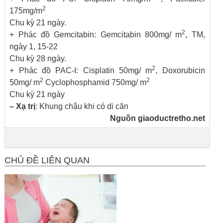
2
175mg/m
Chu kỳ 21 ngày.
2
+ Phác đồ Gemcitabin: Gemcitabin 800mg/ m
, TM,
ngày 1, 15-22
Chu kỳ 28 ngày.
2
+ Phác đồ PAC-I: Cisplatin 50mg/ m
, Doxorubicin
2
2
50mg/ m
Cyclophosphamid 750mg/ m
Chu kỳ 21 ngày
– Xạ trị
: Khung chậu khi có di căn
Nguồn
giaoductretho.net
CHỦ ĐỀ LIÊN QUAN