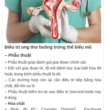
Điều trị ung thư buồng trứng thể biểu mô
– Phẫu thuật
+ Phẫu thuật giúp đánh giá giai đoạn chính xác
+ Đối với giai đoạn IA, IB mô bệnh học loại biệt hóa tốt
hoặc trung bình phẫu thuật là đủ
– Các trường hợp còn lại cần điều trị tiếp bằng hóa
chất, đôi khi xạ trị
– Phẫu thuật kiểm tra lại sau điều trị (second-look) nay
ít dùng
– Hóa chất
2
+ Phác đồ PC: Cisplatin 75mg/m
, Paclitaxel