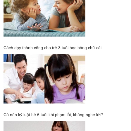
Cách dạy thành công cho trẻ 3 tuổi học bảng chữ cái
Có nên kỷ luật bé 6 tuổi khi phạm lỗi, không nghe lời?