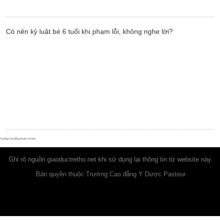
Có nên kỷ luật bé 6 tuổi khi phạm lỗi, không nghe lời?
Trường Cao đẳng Dược Hà Nội
Ghi rõ nguồn
giaoductretho.net
khi sử dụng lại thông tin từ website này.
Bản quyền thuộc Trường Cao đẳng Y Dược Pasteur