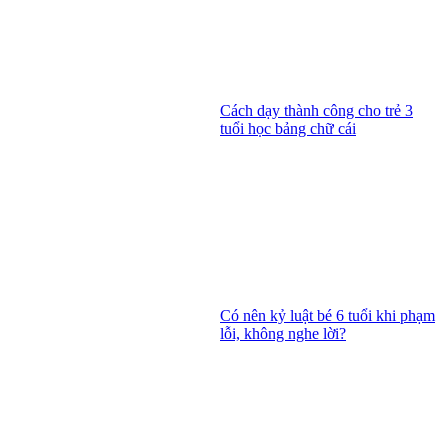
Cách dạy thành công cho trẻ 3
tuổi học bảng chữ cái
Có nên kỷ luật bé 6 tuổi khi phạm
lỗi, không nghe lời?