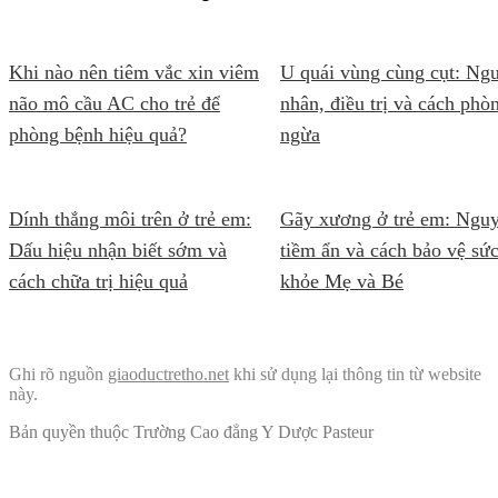
Khi nào nên tiêm vắc xin viêm
U quái vùng cùng cụt: Ng
não mô cầu AC cho trẻ để
nhân, điều trị và cách phò
phòng bệnh hiệu quả?
ngừa
Dính thắng môi trên ở trẻ em:
Gãy xương ở trẻ em: Ngu
Dấu hiệu nhận biết sớm và
tiềm ẩn và cách bảo vệ sứ
cách chữa trị hiệu quả
khỏe Mẹ và Bé
Ghi rõ nguồn
giaoductretho.net
khi sử dụng lại thông tin từ website
này.
Bản quyền thuộc Trường Cao đẳng Y Dược Pasteur