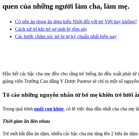
quen của những người làm cha, làm mẹ.
Có nên áp dụng ăn dặm kiểu Nhật đối với trẻ Việt hay không?
Cách xử trí khi trẻ sơ sinh bị rôm sảy
Các bước chăm sóc trẻ bị tự kỷ chuẩn nhất hiện nay
Hầu hết các bậc cha mẹ đều cho rằng trẻ biếng ăn đều xuất phát từ
giảng viên Trường Cao đẳng Y Dược Pasteur sẽ chỉ ra một số nguyên n
Tố cáo những nguyên nhân từ bố mẹ khiến trẻ lười ă
Trong quá trình
nuôi con khỏe
, có lẽ việc đau đầu nhất của cha mẹ 
Thời gian ăn liền nhau
Trẻ mới bắt đầu ăn dặm, nhiều các bậc cha mẹ tăng lên 2 bữa ăn dặm