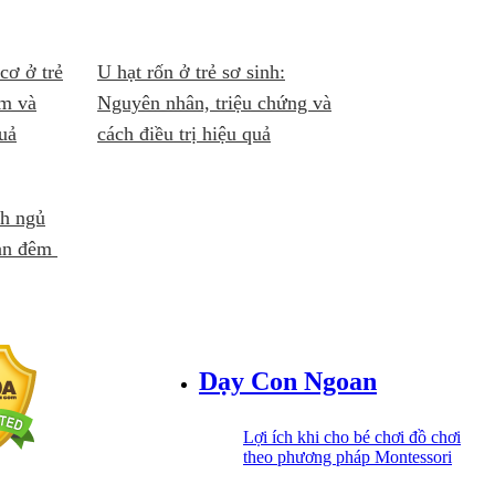
cơ ở trẻ
U hạt rốn ở trẻ sơ sinh:
ớm và
Nguyên nhân, triệu chứng và
quả
cách điều trị hiệu quả
nh ngủ
ban đêm
Dạy Con Ngoan
Lợi ích khi cho bé chơi đồ chơi
theo phương pháp Montessori