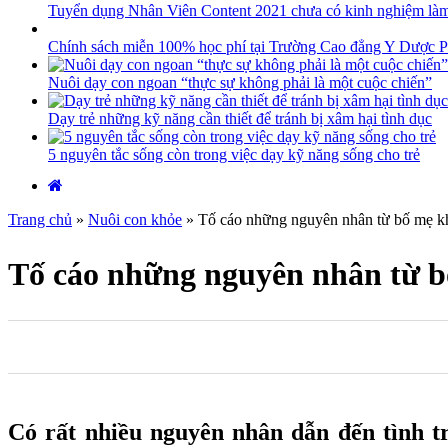
Tuyển dụng Nhân Viên Content 2021 chưa có kinh nghiệm là
Chính sách miễn 100% học phí tại Trường Cao đẳng Y Dược P
Nuôi dạy con ngoan “thực sự không phải là một cuộc chiến”
Dạy trẻ những kỹ năng cần thiết để tránh bị xâm hại tình dục
5 nguyên tắc sống còn trong việc dạy kỹ năng sống cho trẻ
Trang chủ
»
Nuôi con khỏe
»
Tố cáo những nguyên nhân từ bố mẹ khi
Tố cáo những nguyên nhân từ bố
0
0
0
Có rất nhiều nguyên nhân dẫn đến tình t