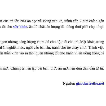
của trẻ tốt: bữa ăn đặc và loãng xen kẽ, tránh xếp 2 bữa chính gần
n tốt cho
sức khỏe
, ăn đủ chất, ăn lượng đủ, đồng thời phải chọn thực
 ngon nhưng năng lượng chưa đủ cho độ tuổi của trẻ. Mặt khác, trong
i ăn nghiêm túc, ngồi vào bàn ăn, tránh cho trẻ chạy chơi. Tránh việc
n thần kinh tạo ra thói quen không tốt cho hành vi ăn uống trong cả
ăn mới. Chúng ta nên tập bài bản, thức ăn mới nên đưa dần dần từ từ,
Nguồn:
giaoductretho.net