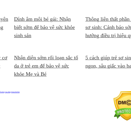
uyên
Dính âm môi bé gái: Nhận
Thông liên thất phần 
ng
biết sớm để bảo vệ sức khỏe
sơ sinh: Cảnh báo s
sinh sản
hướng điều trị hiệu 
y cơ
Nhận diện sớm rối loạn sắc tố
5 cách giúp trẻ sơ si
c
da ở trẻ em để bảo vệ sức
ngon, sâu giấc vào 
khỏe Mẹ và Bé
Trường Cao đẳng Dược Hà Nội