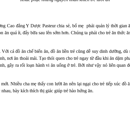
ng Cao đẳng Y Dược Pasteur chia sẻ, bố mẹ phải quản lý thời gian ăn 
 ăn quá ít, đẩy bữa sau lên sớm hơn. Chúng ta phải cho trẻ ăn thức ă
 Với cá đồ ăn chế biến ăn, đồ ăn liền trẻ cũng dễ suy dinh dưỡng, dù
ình, nơi ăn thoải mái. Tạo thói quen cho trẻ ngay từ đầu khi ăn dặm phả
h, gây ra rối loạn hành vi ăn uống ở trẻ. Bởi như vậy nó liên quan đế
 mới. Nhiều cha mẹ thấy con lười ăn nên lại ngại cho trẻ tiếp xúc đồ 
nhau, bày kích thích thị giác giúp trẻ hào hứng ăn.