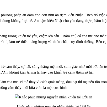
các phương pháp ăn dặm cho con như ăn dặm kiểu Nhật. Theo đó việ
i dung không thực tế. Ăn dặm kiểu Nhật chủ yếu dạng thực phẩm luộc 
năng lượng khiến trẻ yếu, chậm lên cân. Thậm chí, có cha mẹ cho trẻ ă
rất ít, làm trẻ thiếu năng lượng và thiếu chất, suy dinh dưỡng. Bên c
n trẻ cảm thấy, sợ hãi, căng thẳng mệt mỏi, cảm giác như mỗi bữa ăn t
ường không kiên trì mà lại hay cáu khiến trẻ càng thêm sợ hãi.
àm cha mẹ, vì thế thay vì cách quát mắng, dọa nạt thì mẹ nên tôn trọn
hông cảm thấy mỗi bữa cơm là một cực hình.
Khắc phục những nguyên nhân khiến trẻ lười ăn