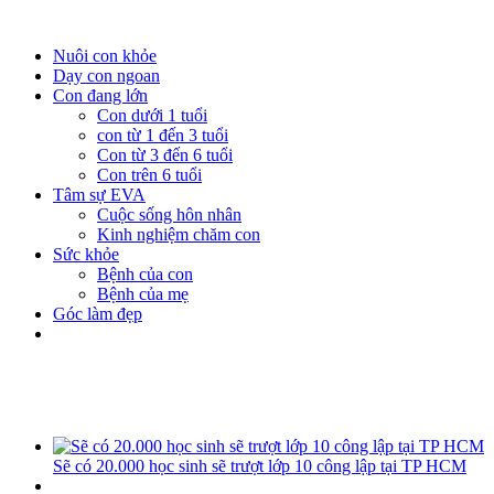
Nuôi con khỏe
Dạy con ngoan
Con đang lớn
Con dưới 1 tuổi
con từ 1 đến 3 tuổi
Con từ 3 đến 6 tuổi
Con trên 6 tuổi
Tâm sự EVA
Cuộc sống hôn nhân
Kinh nghiệm chăm con
Sức khỏe
Bệnh của con
Bệnh của mẹ
Góc làm đẹp
Sẽ có 20.000 học sinh sẽ trượt lớp 10 công lập tại TP HCM