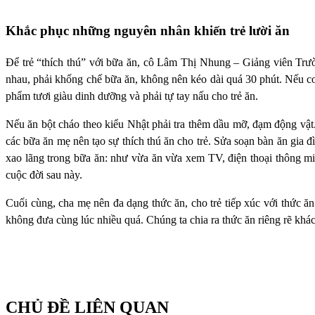
Khắc phục những nguyên nhân khiến trẻ lười ăn
Để trẻ “thích thú” với bữa ăn, cô Lâm Thị Nhung – Giảng viên Trườ
nhau, phải khống chế bữa ăn, không nên kéo dài quá 30 phút. Nếu con
phẩm tươi giàu dinh dưỡng và phải tự tay nấu cho trẻ ăn.
Nếu ăn bột cháo theo kiểu Nhật phải tra thêm dầu mỡ, đạm động vật.
các bữa ăn mẹ nên tạo sự thích thú ăn cho trẻ. Sửa soạn bàn ăn gia đ
xao lãng trong bữa ăn: như vừa ăn vừa xem TV, điện thoại thông min
cuộc đời sau này.
Cuối cùng, cha mẹ nên đa dạng thức ăn, cho trẻ tiếp xúc với thức ăn
không đưa cùng lúc nhiều quá. Chúng ta chia ra thức ăn riêng rẽ khác 
CHỦ ĐỀ LIÊN QUAN