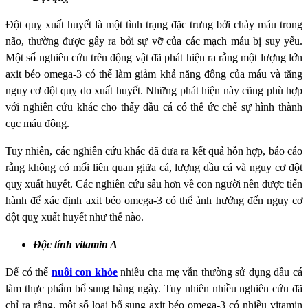
Đột quỵ xuất huyết là một tình trạng đặc trưng bởi chảy máu trong
não, thường được gây ra bởi sự vỡ của các mạch máu bị suy yếu.
Một số nghiên cứu trên động vật đã phát hiện ra rằng một lượng lớn
axit béo omega-3 có thể làm giảm khả năng đông của máu và tăng
nguy cơ đột quỵ do xuất huyết. Những phát hiện này cũng phù hợp
với nghiên cứu khác cho thấy dầu cá có thể ức chế sự hình thành
cục máu đông.
Tuy nhiên, các nghiên cứu khác đã đưa ra kết quả hỗn hợp, báo cáo
rằng không có mối liên quan giữa cá, lượng dầu cá và nguy cơ đột
quỵ xuất huyết. Các nghiên cứu sâu hơn về con người nên được tiến
hành để xác định axit béo omega-3 có thể ảnh hưởng đến nguy cơ
đột quỵ xuất huyết như thế nào.
Độc tính vitamin A
Để có thể
nuôi con khỏe
nhiều cha mẹ vẫn thường sử dụng dầu cá
làm thực phẩm bổ sung hàng ngày. Tuy nhiên nhiều nghiên cứu đã
chỉ ra rằng, một số loại bổ sung axit béo omega-3 có nhiều vitamin