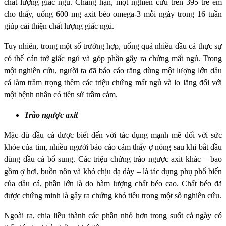
chất lượng giấc ngủ. Chẳng hạn, một nghiên cứu trên 395 trẻ em
cho thấy, uống 600 mg axit béo omega-3 mỗi ngày trong 16 tuần
giúp cải thiện chất lượng giấc ngủ.
Tuy nhiên, trong một số trường hợp, uống quá nhiều dầu cá thực sự
có thể cản trở giấc ngủ và góp phần gây ra chứng mất ngủ. Trong
một nghiên cứu, người ta đã báo cáo rằng dùng một lượng lớn dầu
cá làm trầm trọng thêm các triệu chứng mất ngủ và lo lắng đối với
một bệnh nhân có tiền sử trầm cảm.
Trào ngược axit
Mặc dù dầu cá được biết đến với tác dụng mạnh mẽ đối với sức
khỏe của tim, nhiều người báo cáo cảm thấy ợ nóng sau khi bắt đầu
dùng dầu cá bổ sung. Các triệu chứng trào ngược axit khác – bao
gồm ợ hơi, buồn nôn và khó chịu dạ dày – là tác dụng phụ phổ biến
của dầu cá, phần lớn là do hàm lượng chất béo cao. Chất béo đã
được chứng minh là gây ra chứng khó tiêu trong một số nghiên cứu.
Ngoài ra, chia liều thành các phần nhỏ hơn trong suốt cả ngày có