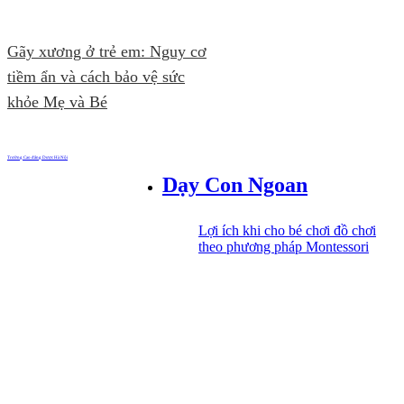
Gãy xương ở trẻ em: Nguy cơ
tiềm ẩn và cách bảo vệ sức
khỏe Mẹ và Bé
Trường Cao đẳng Dược Hà Nội
Dạy Con Ngoan
Lợi ích khi cho bé chơi đồ chơi
theo phương pháp Montessori