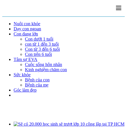
Nuôi con khỏe
Dạy con ngoan
Con đang lớn
Con dưới 1 tuổi
con từ 1 đến 3 tuổi
Con từ 3 đến 6 tuổi
Con trên 6 tuổi
Tâm sự EVA
Cuộc sống hôn nhân
Kinh nghiệm chăm con
Sức khỏe
Bệnh của con
Bệnh của mẹ
Góc làm đẹp