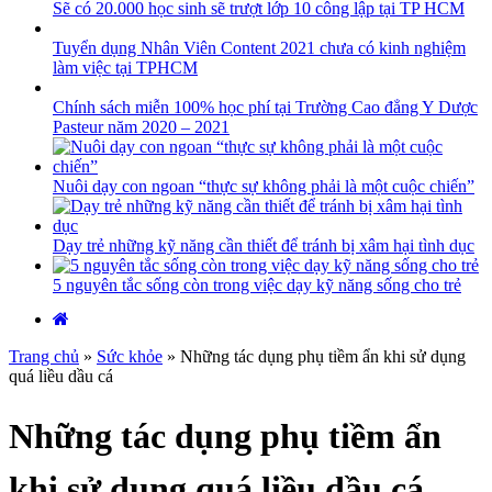
Sẽ có 20.000 học sinh sẽ trượt lớp 10 công lập tại TP HCM
Tuyển dụng Nhân Viên Content 2021 chưa có kinh nghiệm
làm việc tại TPHCM
Chính sách miễn 100% học phí tại Trường Cao đẳng Y Dược
Pasteur năm 2020 – 2021
Nuôi dạy con ngoan “thực sự không phải là một cuộc chiến”
Dạy trẻ những kỹ năng cần thiết để tránh bị xâm hại tình dục
5 nguyên tắc sống còn trong việc dạy kỹ năng sống cho trẻ
Trang chủ
»
Sức khỏe
»
Những tác dụng phụ tiềm ẩn khi sử dụng
quá liều dầu cá
Những tác dụng phụ tiềm ẩn
khi sử dụng quá liều dầu cá