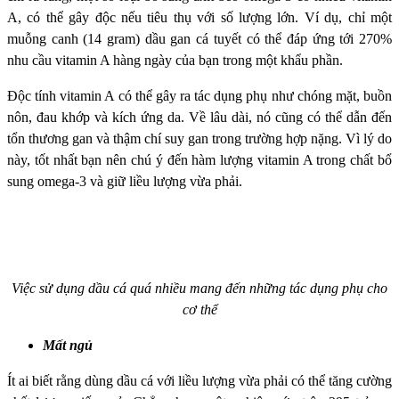
A, có thể gây độc nếu tiêu thụ với số lượng lớn. Ví dụ, chỉ một
muỗng canh (14 gram) dầu gan cá tuyết có thể đáp ứng tới 270%
nhu cầu vitamin A hàng ngày của bạn trong một khẩu phần.
Độc tính vitamin A có thể gây ra tác dụng phụ như chóng mặt, buồn
nôn, đau khớp và kích ứng da. Về lâu dài, nó cũng có thể dẫn đến
tổn thương gan và thậm chí suy gan trong trường hợp nặng. Vì lý do
này, tốt nhất bạn nên chú ý đến hàm lượng vitamin A trong chất bổ
sung omega-3 và giữ liều lượng vừa phải.
Việc sử dụng dầu cá quá nhiều mang đến những tác dụng phụ cho
cơ thể
Mất ngủ
Ít ai biết rằng dùng dầu cá với liều lượng vừa phải có thể tăng cường