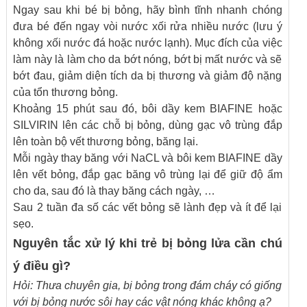
Ngay sau khi bé bị bỏng, hãy bình tĩnh nhanh chóng
đưa bé đến ngay vòi nước xối rửa nhiều nước (lưu ý
không xối nước đá hoặc nước lạnh). Mục đích của việc
làm này là làm cho da bớt nóng, bớt bị mất nước và sẽ
bớt đau, giảm diện tích da bị thương và giảm độ nặng
của tổn thương bỏng.
Khoảng 15 phút sau đó, bôi dầy kem BIAFINE hoặc
SILVIRIN lên các chỗ bị bỏng, dùng gạc vô trùng đắp
lên toàn bộ vết thương bỏng, băng lại.
Mỗi ngày thay băng với NaCL và bôi kem BIAFINE dầy
lên vết bỏng, đắp gạc băng vô trùng lại để giữ độ ẩm
cho da, sau đó là thay băng cách ngày, …
Sau 2 tuần đa số các vết bỏng sẽ lành đẹp và ít để lại
sẹo.
Nguyên tắc xử lý khi trẻ bị bỏng lửa cần chú
ý điều gì?
Hỏi: Thưa chuyên gia, bị bỏng trong đám cháy có giống
với bị bỏng nước sôi hay các vật nóng khác không ạ?