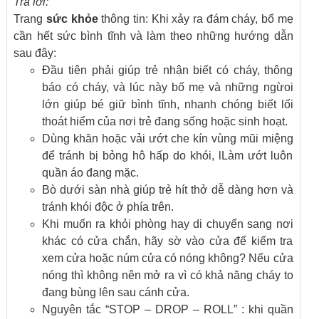
Trả lời:
Trang
sức khỏe
thông tin: Khi xảy ra đám cháy, bố mẹ
cần hết sức bình tĩnh và làm theo những hướng dẫn
sau đây:
Đầu tiên phải giúp trẻ nhận biết có cháy, thông
báo có cháy, và lúc này bố mẹ và những ngừoi
lớn giúp bé giữ bình tĩnh, nhanh chóng biết lối
thoát hiểm của nơi trẻ đang sống hoặc sinh hoạt.
Dùng khăn hoặc vải ướt che kín vùng mũi miệng
để tránh bị bỏng hô hấp do khói, lLàm ướt luôn
quần áo đang mặc.
Bò dưới sàn nhà giúp trẻ hít thở dễ dàng hơn và
tránh khói độc ở phía trên.
Khi muốn ra khỏi phòng hay di chuyển sang nơi
khác có cửa chắn, hãy sờ vào cửa để kiểm tra
xem cửa hoặc núm cửa có nóng không? Nếu cửa
nóng thì không nên mở ra vì có khả năng cháy to
đang bùng lên sau cánh cửa.
Nguyên tắc “STOP – DROP – ROLL” : khi quần