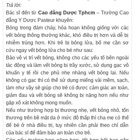
Trả lời:
Bác sĩ đến từ
Cao đẳng Dược Tphcm
– Trường Cao
đẳng Y Dược Pasteur khuyên:
Bỏng trong đám cháy, hỏa hoạn không giống với các
vết bỏng thông thường khác, khó điều trị hơn và dễ bị
nhiễm trùng hơn. Khi trẻ bị bỏng lửa, bố mẹ cần sơ
cứu ngay vết bỏng lửa cho bé như sau:
Bảo vệ vị trí vết bỏng, không cho các yếu tố bên ngoài
tác động và làm vết bỏng bị trầy xước, sử dụng gạc vô
khuẩn y tế rồi che phủ nhẹ nhàng vết bỏng lại. Nếu
không có gạc thì có thể sử dụng miếng vải mềm, sạch,
làm như vậy sẽ giúp cho trẻ có được cảm giác an toàn,
giảm đau và vết bỏng sẽ không bị nặng hơn nếu như
gặp xô xát không mong muốn.
Nếu như trường hợp bị thương nhẹ, vết bỏng nhỏ, tổn
thương trên bề mặt da ở mức độ thấp thì cha mẹ có thể
để bé ở nhà điều trị, tuy nhiên cần phải theo chỉ dẫn
của bác sĩ để đảm bảo an toàn cho trẻ.