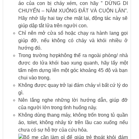
áo của con bị cháy xém, con hãy ” DỪNG DI
CHUYỂN – NẰM XUỐNG ĐẤT VÀ CUỘN LĂN”.
Hãy nhớ lấy hai tay che mặt lại, động tác này sẽ
giúp dập tắt lửa trên người con.
Chỉ nên mở cửa sổ hoặc chạy ra hành lang gọi
giúp đỡ, nếu không có cháy và khói nhiều ở
hướng đó.
Trong trường hợpkhông thể ra ngoài phòng/ nhà
được do lửa khói bao xung quanh, hãy lấy một
tấm nệm dựng lên một góc khoảng 45 độ và bạn
chui vào trong.
Không được quay trở lại đám cháy vì bất cứ lý do
gì.
Nên lắng nghe những lời hướng dẫn, giúp đỡ
của người lớn trong tình huống này.
Không dùng thang máy, không trốn trong tủ quần
áo, tolet, không nhảy từ trên lầu cao xuống nếu
chưa có sự hỗ trợ của cứu hỏa.