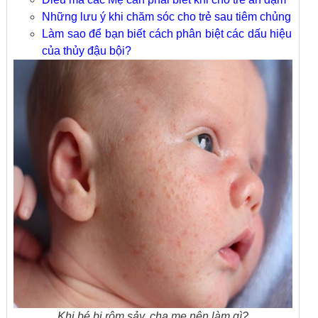
Những lưu ý khi chăm sóc cho trẻ sau tiêm chủng
Làm sao để bạn biết cách phân biệt các dấu hiệu
của thủy đậu bội?
Khi bé bị rôm sảy, cha mẹ nên làm gì?