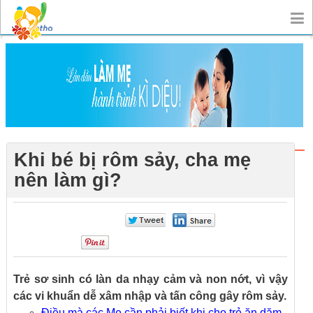
Khi bé bị rôm sảy, cha mẹ
nên làm gì?
0
0
0
Trẻ sơ sinh có làn da nhạy cảm và non nớt, vì vậy
các vi khuẩn dễ xâm nhập và tấn công gây rôm sảy.
Điều mà các Mẹ cần phải biết khi cho trẻ ăn dặm