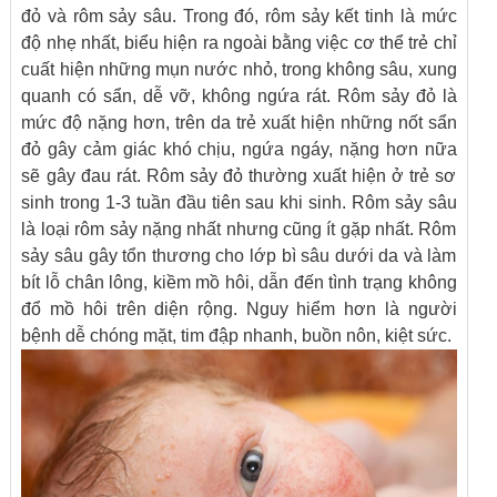
đỏ và rôm sảy sâu. Trong đó, rôm sảy kết tinh là mức
độ nhẹ nhất, biểu hiện ra ngoài bằng việc cơ thể trẻ chỉ
cuất hiện những mụn nước nhỏ, trong không sâu, xung
quanh có sẩn, dễ vỡ, không ngứa rát. Rôm sảy đỏ là
mức độ nặng hơn, trên da trẻ xuất hiện những nốt sẩn
đỏ gây cảm giác khó chịu, ngứa ngáy, nặng hơn nữa
sẽ gây đau rát. Rôm sảy đỏ thường xuất hiện ở trẻ sơ
sinh trong 1-3 tuần đầu tiên sau khi sinh. Rôm sảy sâu
là loại rôm sảy nặng nhất nhưng cũng ít gặp nhất. Rôm
sảy sâu gây tổn thương cho lớp bì sâu dưới da và làm
bít lỗ chân lông, kiềm mồ hôi, dẫn đến tình trạng không
đổ mồ hôi trên diện rộng. Nguy hiểm hơn là người
bệnh dễ chóng mặt, tim đập nhanh, buồn nôn, kiệt sức.