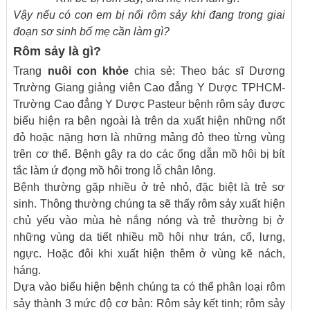
Vậy nếu có con em bị nổi rôm sảy khi đang trong giai
đoạn sơ sinh bố mẹ cần làm gì?
Rôm sảy là gì?
Trang
nuôi con khỏe
chia sẻ: Theo bác sĩ Dương
Trường Giang giảng viên Cao đẳng Y Dược TPHCM-
Trường Cao đẳng Y Dược Pasteur bệnh rôm sảy được
biểu hiện ra bên ngoài là trên da xuất hiện những nốt
đỏ hoặc nặng hơn là những mảng đỏ theo từng vùng
trên cơ thể. Bệnh gây ra do các ống dẫn mồ hôi bị bít
tắc làm ứ đọng mồ hôi trong lỗ chân lông.
Bệnh thường gặp nhiều ở trẻ nhỏ, đặc biệt là trẻ sơ
sinh. Thông thường chúng ta sẽ thấy rôm sảy xuất hiện
chủ yếu vào mùa hè nắng nóng và trẻ thường bị ở
những vùng da tiết nhiều mồ hôi như trán, cổ, lưng,
ngực. Hoặc đôi khi xuất hiện thêm ở vùng kẽ nách,
háng.
Dựa vào biểu hiện bệnh chúng ta có thể phân loại rôm
sảy thành 3 mức độ cơ bản: Rôm sảy kết tinh; rôm sảy