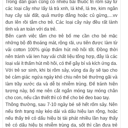
Trong dân gian cũng có nhiều bài thuốc trị rôm sảy từ
các loại cây như lấy lá trà xnh, lá khế, lá tre, kim ngân
hay cây sài đất, quả mướp đắng hoặc củ gừng,…vv
đun lên rồi tắm cho trẻ. Các loại cây này đều rất lành
tính và an toàn với da trẻ.
Bên cạnh việc tắm cho trẻ bố mẹ cần cho bé mặc
những bộ đồ thoáng mát, rộng rãi, ưu tiên được làm từ
vải cotton 100% giúp thấm hút mồ hôi tốt. Đồng thời
nên tránh vải len hay vải chất liệu tổng hợp, đây là các
loại vải ít thấm hút mồ hôi, có thể gây bí và kích ứng da.
Với trẻ sơ sinh, khi bị rôm sảy, vùng da ấy sẽ tạo cho
bé cảm giác ngứa ngáy khó chịu nên bé thường gãi và
làm trầy xước da và dễ bị nhiễm trùng. Để tránh hiện
tượng này, bố mẹ nên cắt ngắn móng tay móng chân
cho con, nếu cần thiết thì có thể cho bé đeo bao tay.
Thông thường, sau 7-10 ngày bé sẽ hết rốm sảy. Nên
nếu tình trạng này kéo dài và dấu hiệu lan rộng, hoặc
nếu thấy trẻ có dấu hiệu bị tái phát nhiều lần hay thấy
trẻ có dấu hiệu bị nhiễm trùng da, sốt thì cần đưa trẻ