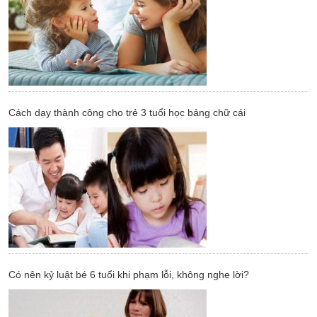
Cách dạy thành công cho trẻ 3 tuổi học bảng chữ cái
Có nên kỷ luật bé 6 tuổi khi phạm lỗi, không nghe lời?