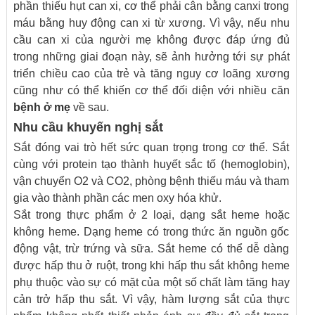
phần thiếu hụt can xi, cơ thể phải cân bằng canxi trong
máu bằng huy động can xi từ xương. Vì vậy, nếu nhu
cầu can xi của người mẹ không được đáp ứng đủ
trong những giai đoạn này, sẽ ảnh hưởng tới sự phát
triển chiều cao của trẻ và tăng nguy cơ loãng xương
cũng như có thể khiến cơ thể đối diện với nhiều căn
bệnh ở mẹ
về sau.
Nhu cầu khuyến nghị sắt
Sắt đóng vai trò hết sức quan trọng trong cơ thể. Sắt
cùng với protein tạo thành huyết sắc tố (hemoglobin),
vận chuyển O2 và CO2, phòng bệnh thiếu máu và tham
gia vào thành phần các men oxy hóa khử.
Sắt trong thực phẩm ở 2 loại, dạng sắt heme hoặc
không heme. Dạng heme có trong thức ăn nguồn gốc
động vật, trừ trứng và sữa. Sắt heme có thể dễ dàng
được hấp thu ở ruột, trong khi hấp thu sắt không heme
phụ thuộc vào sự có mặt của một số chất làm tăng hay
cản trở hấp thu sắt. Vì vậy, hàm lượng sắt của thực