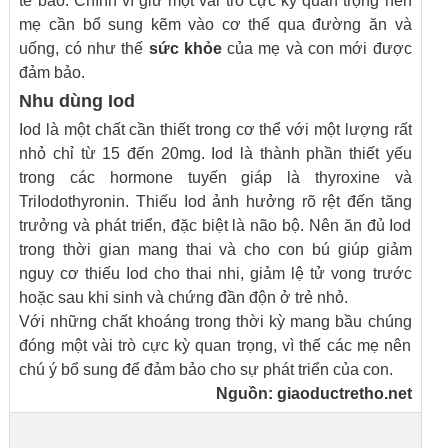
tế bào. Chính vì giữ một vài trò cực kỳ quan trọng nên
mẹ cần bổ sung kẽm vào cơ thể qua đường ăn và
uống, có như thế
sức khỏe
của mẹ và con mới được
đảm bảo.
Nhu dùng Iod
Iod là một chất cần thiết trong cơ thể với một lượng rất
nhỏ chỉ từ 15 đến 20mg. Iod là thành phần thiết yếu
trong các hormone tuyến giáp là thyroxine và
TriIodothyronin. Thiếu Iod ảnh hưởng rõ rệt đến tăng
trưởng và phát triển, đặc biệt là não bộ. Nên ăn đủ Iod
trong thời gian mang thai và cho con bú giúp giảm
nguy cơ thiếu Iod cho thai nhi, giảm lệ tử vong trước
hoặc sau khi sinh và chứng đần độn ở trẻ nhỏ.
Với những chất khoáng trong thời kỳ mang bầu chúng
đóng một vài trò cực kỳ quan trọng, vì thế các mẹ nên
chú ý bổ sung để đảm bảo cho sự phát triển của con.
Nguồn:
giaoductretho.net